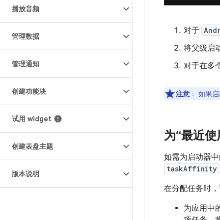
播放音频
对于
And
管理数据
将父级启动器
管理通知
对于在多个启
创建功能块
注意
：
如果启
试用 widget
为“最近使
创建表盘主题
如需为启动器中
taskAffinity
版本说明
在分配任务时，
为应用中
项任务。