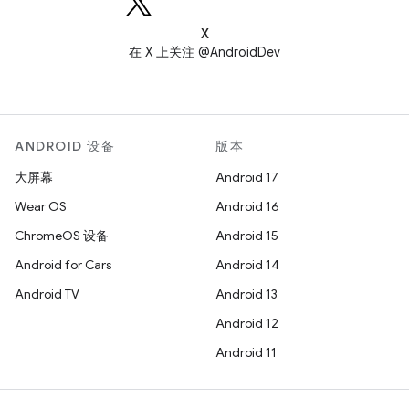
X
在 X 上关注 @AndroidDev
ANDROID 设备
版本
大屏幕
Android 17
Wear OS
Android 16
ChromeOS 设备
Android 15
Android for Cars
Android 14
Android TV
Android 13
Android 12
Android 11