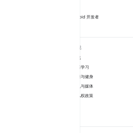
微信
在微信中关注 Android 开发者
关于 ANDROID
发现
Android
游戏
适用于企业的 Android
机器学习
安全
健康与健身
源代码
相机与媒体
新闻
隐私权政策
博客
5G
播客