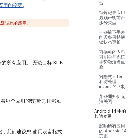
台
台的应用的变更
。
锻炼记录应用
必须声明前台
服务类型
以测试您的应用。
一些摘下手表
的设备保持解
锁状态更长
可拖动的内容
可能会与系统
手势激活点重
行的所有应用。 无论目标 SDK
叠
对隐式 intent
和待处理
intent 的限制
某些通知仍无
查看每个应用的数据使用情况。
法关闭
Android 14 中的
其他变更
影响所有应用
的 Android 14
此，我们建议您 使用表盘格式
变更