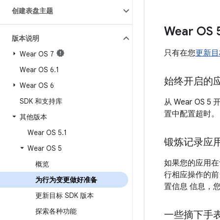
创建表盘主题
Wear O
版本说明
只有在您
更新目标
Wear OS 7
Wear OS 6
.
1
始终开启的
Wear OS 6
SDK 和支持库
从 Wear OS 5
置中配置超时。
其他版本
Wear OS 5
.
1
锻炼记录应
Wear OS 5
如果您的应用在设
概览
行相应操作的前
为行为变更做好准备
置信息 信息，
更新目标 SDK 版本
探索各种功能
一些摘下手