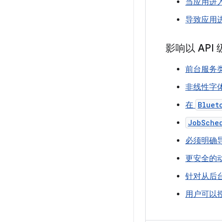
当应用进
导致应用
影响以 API 
前台服务
非线性字
在
Bluet
JobSche
必须明确
更安全的
针对从后台启
用户可以