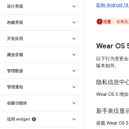
影响 Androi
设计界面
注意
：
在将应用
构建界面
开发应用
Wear O
播放音频
以下行为变更会影
版本如何。
管理数据
隐私信息中
管理通知
Wear OS 5 增
创建功能块
新手表仅显
试用 widget
搭载 Wear 