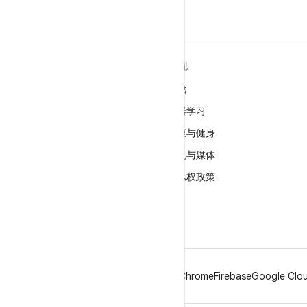
关于 ANDROID
发现
Android
游戏
适用于企业的 Android
机器学习
安全
健康与健身
源代码
相机与媒体
新闻
隐私权政策
博客
5G
播客
Android
Chrome
Firebase
Google Clou