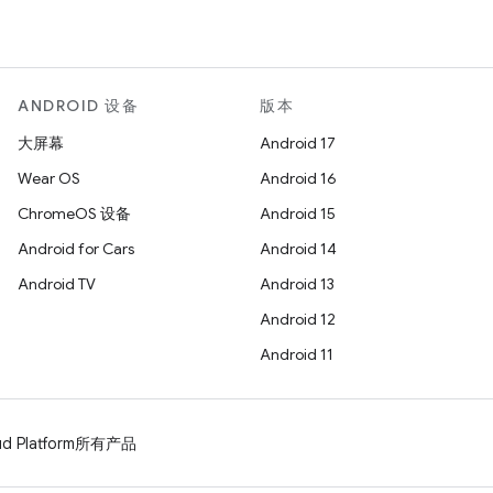
ANDROID 设备
版本
大屏幕
Android 17
Wear OS
Android 16
ChromeOS 设备
Android 15
Android for Cars
Android 14
Android TV
Android 13
Android 12
Android 11
d Platform
所有产品