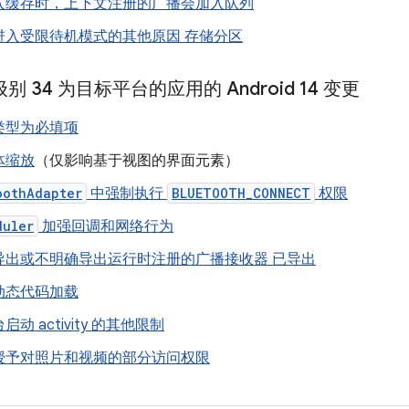
入缓存时，上下文注册的广播会加入队列
进入受限待机模式的其他原因 存储分区
级别 34 为目标平台的应用的 Android 14 变更
类型为必填项
体缩放
（仅影响基于视图的界面元素）
oothAdapter
中强制执行
BLUETOOTH_CONNECT
权限
duler
加强回调和网络行为
导出或不明确导出运行时注册的广播接收器 已导出
动态代码加载
动 activity 的其他限制
授予对照片和视频的部分访问权限