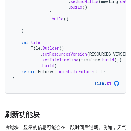
.
setEndMillis
(
meeting
.
date
.
build
()
)
.
build
()
)
}
val
tile
=
Tile
.
Builder
()
.
setResourcesVersion
(
RESOURCES_VERSION
.
setTileTimeline
(
timeline
.
build
())
.
build
()
return
Futures
.
immediateFuture
(
tile
)
}
Tile
.
kt
刷新功能块
功能块上显示的信息可能会在一段时间后过期。例如，天气