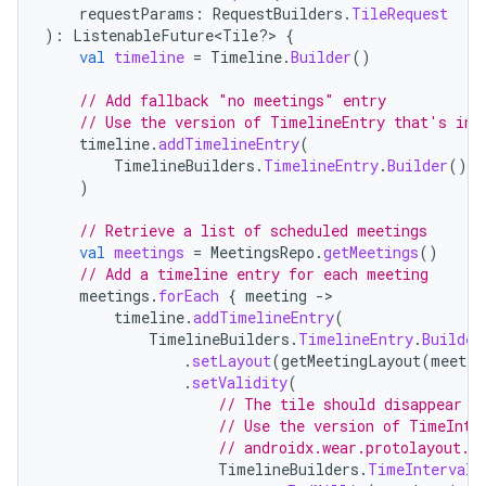
requestParams
:
RequestBuilders
.
TileRequest
):
ListenableFuture<Tile?> 
{
val
timeline
=
Timeline
.
Builder
()
// Add fallback "no meetings" entry
// Use the version of TimelineEntry that's in 
timeline
.
addTimelineEntry
(
TimelineBuilders
.
TimelineEntry
.
Builder
().
s
)
// Retrieve a list of scheduled meetings
val
meetings
=
MeetingsRepo
.
getMeetings
()
// Add a timeline entry for each meeting
meetings
.
forEach
{
meeting
-
timeline
.
addTimelineEntry
(
TimelineBuilders
.
TimelineEntry
.
Builder
.
setLayout
(
getMeetingLayout
(
meetin
.
setValidity
(
// The tile should disappear w
// Use the version of TimeInte
// androidx.wear.protolayout.
TimelineBuilders
.
TimeInterval
.