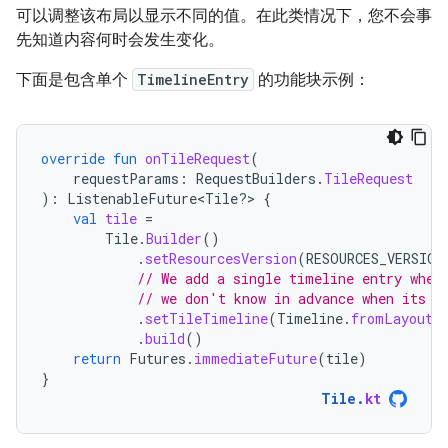
可以调整该布局以显示不同的值。在此类情况下，您不会事
先知道内容何时会发生变化。
下面是包含单个
TimelineEntry
的功能块示例：
override
fun
onTileRequest
(
requestParams
:
RequestBuilders
.
TileRequest
):
ListenableFuture<Tile?> 
{
val
tile
=
Tile
.
Builder
()
.
setResourcesVersion
(
RESOURCES_VERSION
// We add a single timeline entry when
// we don't know in advance when its c
.
setTileTimeline
(
Timeline
.
fromLayoutE
.
build
()
return
Futures
.
immediateFuture
(
tile
)
}
Tile
.
kt