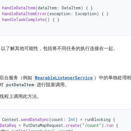
handleDataItem
(
dataItem
:
DataItem
)
{
}
handleDataItemError
(
exception
:
Exception
)
{
}
handleTaskComplete
()
{
}
以了解其他可能性，包括将不同任务的执行连接在一起。
后台服务（例如
WearableListenerService
）中的单独处理
对
putDataItem
进行阻塞调用。
线程上调用此方法。
Context
.
sendDataSync
(
count
:
Int
)
=
runBlocking
{
DataReq
=
PutDataMapRequest
.
create
(
"/count"
).
run
{