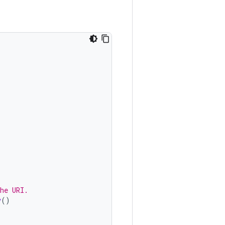
he URI.
y
()