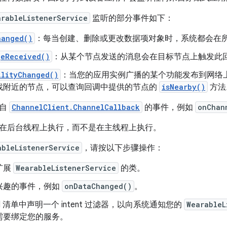
arableListenerService
监听的部分事件如下：
hanged()
：每当创建、删除或更改数据项对象时，系统都会在
geReceived()
：从某个节点发送的消息会在目标节点上触发此
ilityChanged()
：当您的应用实例广播的某个功能发布到网络
找附近的节点，可以查询回调中提供的节点的
isNearby()
方法
来自
ChannelClient.ChannelCallback
的事件，例如
onChan
在后台线程上执行，而不是在主线程上执行。
ableListenerService
，请按以下步骤操作：
扩展
WearableListenerService
的类。
兴趣的事件，例如
onDataChanged()
。
oid 清单中声明一个 intent 过滤器，以向系统通知您的
WearableL
需要绑定您的服务。