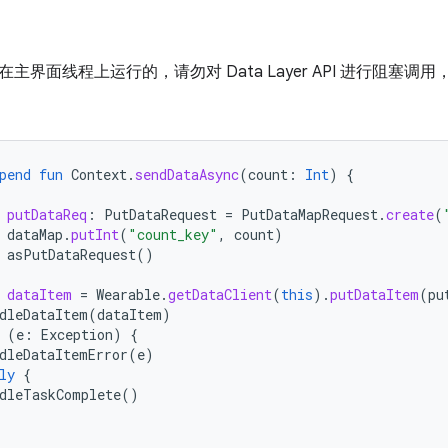
主界面线程上运行的，请勿对 Data Layer API 进行阻塞调
：
pend
fun
Context
.
sendDataAsync
(
count
:
Int
)
{
putDataReq
:
PutDataRequest
=
PutDataMapRequest
.
create
(
dataMap
.
putInt
(
"count_key"
,
count
)
asPutDataRequest
()
dataItem
=
Wearable
.
getDataClient
(
this
).
putDataItem
(
pu
dleDataItem
(
dataItem
)
(
e
:
Exception
)
{
dleDataItemError
(
e
)
ly
{
dleTaskComplete
()