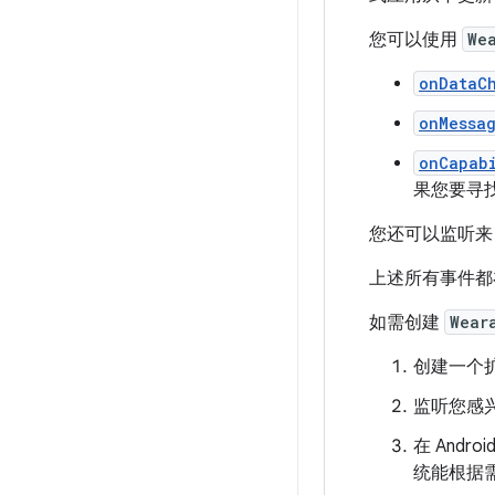
您可以使用
We
onDataC
onMessa
onCapab
果您要寻
您还可以监听
上述所有事件都
如需创建
Wear
创建一个
监听您感
在 Andr
统能根据