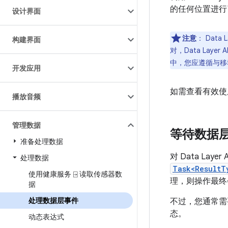
的任何位置进行
设计界面
注意
：
Data 
构建界面
对，Data Laye
中，您应遵循与移
开发应用
如需查看有效使用 
播放音频
管理数据
等待数据
准备处理数据
对 Data Lay
处理数据
Task<ResultT
使用健康服务 ⍈ 读取传感器数
理，则操作最终
据
处理数据层事件
不过，您通常需
态。
动态表达式