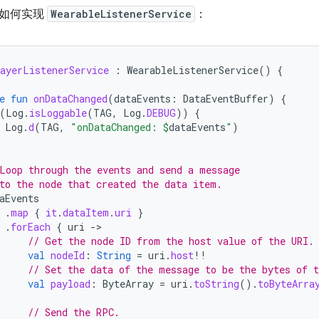
了如何实现
WearableListenerService
：
ayerListenerService
:
WearableListenerService
()
{
e
fun
onDataChanged
(
dataEvents
:
DataEventBuffer
)
{
(
Log
.
isLoggable
(
TAG
,
Log
.
DEBUG
))
{
Log
.
d
(
TAG
,
"onDataChanged: 
$
dataEvents
"
)
Loop through the events and send a message
to the node that created the data item.
aEvents
.
map
{
it
.
dataItem
.
uri
}
.
forEach
{
uri
-
// Get the node ID from the host value of the URI.
val
nodeId
:
String
=
uri
.
host
!!
// Set the data of the message to be the bytes of t
val
payload
:
ByteArray
=
uri
.
toString
().
toByteArra
// Send the RPC.