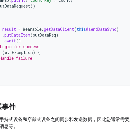
aMap
.
putInt
(
"count_key"
,
count
)
utDataRequest
()
result
=
Wearable
.
getDataClient
(
this
@sendDataSync
)
.
putDataItem
(
putDataReq
)
.
await
()
Logic for success
(
e
:
Exception
)
{
Handle failure
层事件
手持式设备和穿戴式设备之间同步和发送数据，因此您通常需要
消息等。