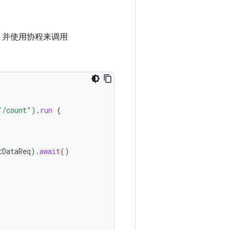
用，并使用协程来调用
"/count"
).
run
{
tDataReq
).
await
()