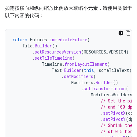
如需按横向和纵向缩放比例放大或缩小元素，请使用类似于
以下内容的代码：
return
Futures
.
immediateFuture
(
Tile
.
Builder
()
.
setResourcesVersion
(
RESOURCES_VERSION
)
.
setTileTimeline
(
Timeline
.
fromLayoutElement
(
Text
.
Builder
(
this
,
someTileText
)
.
setModifiers
(
Modifiers
.
Builder
()
.
setTransformation
(
ModifiersBuilders
.
// Set the piv
// and 100 dp 
.
setPivotX
(
dp
(
.
setPivotY
(
dp
(
// Shrink the 
// of 0.5 hori