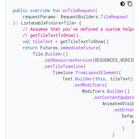
public
override
fun
onTileRequest
(
requestParams
:
RequestBuilders
.
TileRequest
):
ListenableFuture<Tile>
{
// Assumes that you've defined a custom helper
// getTileTextToShow().
val
tileText
=
getTileTextToShow
()
return
Futures
.
immediateFuture
(
Tile
.
Builder
()
.
setResourcesVersion
(
RESOURCES_VERSION
.
setTileTimeline
(
Timeline
.
fromLayoutElement
(
Text
.
Builder
(
this
,
tileText
)
.
setModifiers
(
Modifiers
.
Builder
()
.
setContentUpdateA
AnimatedVisibi
.
setEnterT
Defaul
Mo
)
)