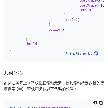
.
setScaleX
(
Flo
.
setScaleY
(
Flo
.
build
()
)
.
build
()
)
.
build
()
)
)
.
build
()
)
Animations
.
kt
几何平移
如需在屏幕上水平或垂直移动元素，使其移动特定数量的密
度像素 (dp)，请使用类似以下代码的代码：
return
Futures
.
immediateFuture
(