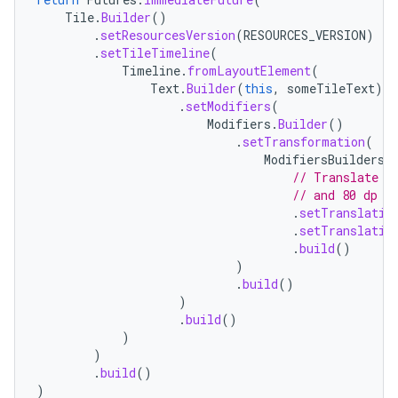
Tile
.
Builder
()
.
setResourcesVersion
(
RESOURCES_VERSION
)
.
setTileTimeline
(
Timeline
.
fromLayoutElement
(
Text
.
Builder
(
this
,
someTileText
)
.
setModifiers
(
Modifiers
.
Builder
()
.
setTransformation
(
ModifiersBuilders
.
// Translate (
// and 80 dp d
.
setTranslatio
.
setTranslatio
.
build
()
)
.
build
()
)
.
build
()
)
)
.
build
()
)