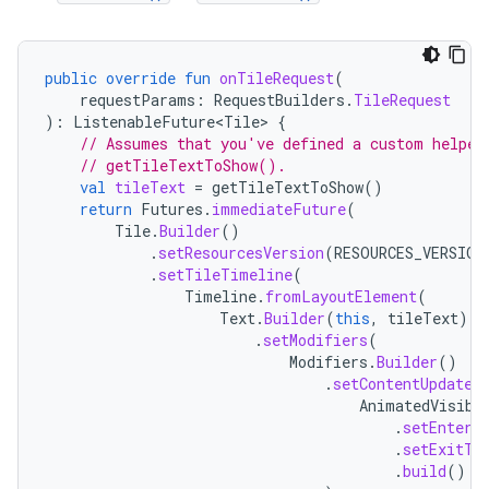
public
override
fun
onTileRequest
(
requestParams
:
RequestBuilders
.
TileRequest
):
ListenableFuture<Tile>
{
// Assumes that you've defined a custom helper
// getTileTextToShow().
val
tileText
=
getTileTextToShow
()
return
Futures
.
immediateFuture
(
Tile
.
Builder
()
.
setResourcesVersion
(
RESOURCES_VERSION
.
setTileTimeline
(
Timeline
.
fromLayoutElement
(
Text
.
Builder
(
this
,
tileText
)
.
setModifiers
(
Modifiers
.
Builder
()
.
setContentUpdateA
AnimatedVisibi
.
setEnterT
.
setExitTr
.
build
()