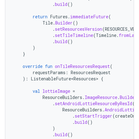
.
build
()
return
Futures
.
immediateFuture
(
Tile
.
Builder
()
.
setResourcesVersion
(
RESOURCES_VER
.
setTileTimeline
(
Timeline
.
fromLay
.
build
()
)
}
override
fun
onTileResourcesRequest
(
requestParams
:
ResourcesRequest
):
ListenableFuture<Resources>
{
val
lottieImage
=
ResourceBuilders
.
ImageResource
.
Builder
.
setAndroidLottieResourceByResId
(
ResourceBuilders
.
AndroidLottie
.
setStartTrigger
(
createOnV
.
build
()
)
.
build
()