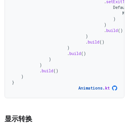
.
setExitTr
Defaul
Mo
)
)
.
build
()
)
.
build
()
)
.
build
()
)
)
.
build
()
)
}
Animations
.
kt
显示转换