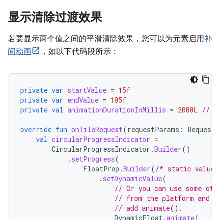
显示清除过渡效果
若要显示两个值之间的平滑清除效果，您可以为元素启用
补
间动画
，如以下代码段所示：
private
var
startValue
=
15f
private
var
endValue
=
105f
private
val
animationDurationInMillis
=
2000L
// 2
override
fun
onTileRequest
(
requestParams
:
RequestB
val
circularProgressIndicator
=
CircularProgressIndicator
.
Builder
()
.
setProgress
(
FloatProp
.
Builder
(
/* static value 
.
setDynamicValue
(
// Or you can use some oth
// from the platform and t
// add animate().
DynamicFloat
.
animate
(