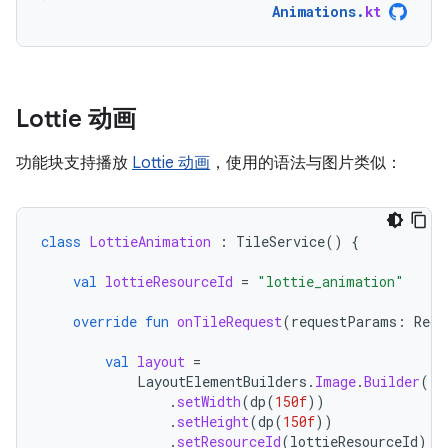
Animations
.
kt
Lottie 动画
功能块支持播放
Lottie 动画
，使用的语法与图片类似：
class
LottieAnimation
:
TileService
()
{
val
lottieResourceId
=
"lottie_animation"
override
fun
onTileRequest
(
requestParams
:
Requ
val
layout
=
LayoutElementBuilders
.
Image
.
Builder
()
.
setWidth
(
dp
(
150f
))
.
setHeight
(
dp
(
150f
))
.
setResourceId
(
lottieResourceId
)