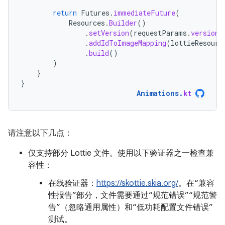
return
Futures
.
immediateFuture
(
Resources
.
Builder
()
.
setVersion
(
requestParams
.
version
)
.
addIdToImageMapping
(
lottieResourc
.
build
()
)
}
}
Animations
.
kt
请注意以下几点：
仅支持部分 Lottie 文件。使用以下验证器之一检查兼
容性：
在线验证器：
https://skottie.skia.org/
。在“兼容
性报告”部分，文件需要通过“规范错误”“规范警
告”（忽略通用属性）和“低功耗配置文件错误”
测试。