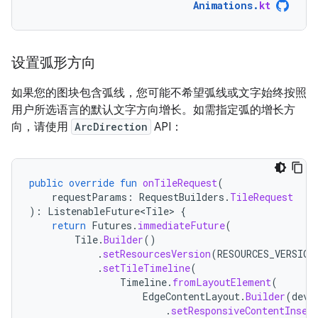
Animations
.
kt
设置弧形方向
如果您的图块包含弧线，您可能不希望弧线或文字始终按照
用户所选语言的默认文字方向增长。如需指定弧的增长方
向，请使用
ArcDirection
API：
public
override
fun
onTileRequest
(
requestParams
:
RequestBuilders
.
TileRequest
):
ListenableFuture<Tile>
{
return
Futures
.
immediateFuture
(
Tile
.
Builder
()
.
setResourcesVersion
(
RESOURCES_VERSION
.
setTileTimeline
(
Timeline
.
fromLayoutElement
(
EdgeContentLayout
.
Builder
(
devi
.
setResponsiveContentInset