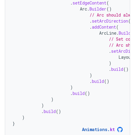
.
setEdgeContent
(
Arc
.
Builder
()
// Arc should alwa
.
setArcDirection
(
L
.
addContent
(
ArcLine
.
Builde
// Set col
// Arc sho
.
setArcDir
Layout
)
.
build
()
)
.
build
()
)
.
build
()
)
)
.
build
()
)
}
Animations
.
kt