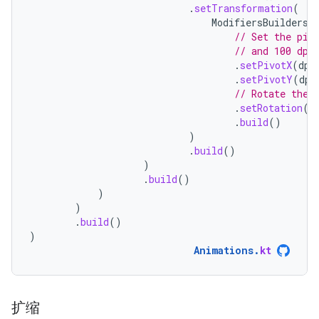
.
setTransformation
(
ModifiersBuilders
.
// Set the piv
// and 100 dp 
.
setPivotX
(
dp
(
.
setPivotY
(
dp
(
// Rotate the 
.
setRotation
(
d
.
build
()
)
.
build
()
)
.
build
()
)
)
.
build
()
)
Animations
.
kt
扩缩