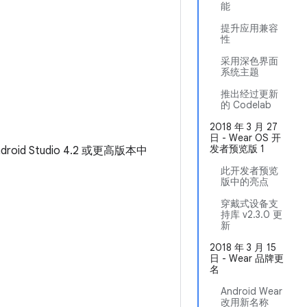
能
提升应用兼容
性
采用深色界面
系统主题
推出经过更新
的 Codelab
2018 年 3 月 27
日 - Wear OS 开
发者预览版 1
roid Studio 4.2 或更高版本中
此开发者预览
版中的亮点
穿戴式设备支
持库 v2.3.0 更
新
2018 年 3 月 15
日 - Wear 品牌更
名
Android Wear
改用新名称