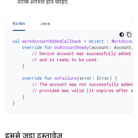
तरीके शामिल होने चाहिए.
Kotlin
Java
val
workAccountAddedCallback
=
object
:
WorkAccoun
override
fun
onAccountReady
(
account
:
Account
,
// Device account was successfully added to
// and is ready to be used.
}
override
fun
onFailure
(
error
:
Error
)
{
// The account was not successfully added.
// provided was valid (it expires after a 
}
}
इससे जुड़ा दस्तावेज़