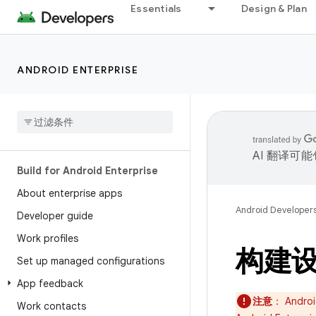
Essentials
Design & Plan
ANDROID ENTERPRISE
AI 翻译可
Build for Android Enterprise
About enterprise apps
Android Developer
Developer guide
Work profiles
构建
Set up managed configurations
App feedback
注意
：
Andro
Work contacts