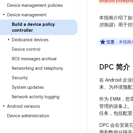
Android Ent
Device management policies
Device management
本指南介绍了如何
Build a device policy
控制器
）用于控
controller
Dedicated devices
注意
：本指南
Device control
RCS messages archival
DPC 简介
Networking and telephony
Security
在 Andro
来、为环境预配
System updates
Network activity logging
作为 EMM，您
管理的设备上。 
Android versions
任务，包括配置
Device administration
DPC 会在安
用和数据分隔开来