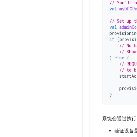
// You'll n
val
myDPCPa
// Set up t
val
adminCo
provisionin
if
(
provisi
// No h
// Show
}
else
{
// REQU
// to b
startAc
provisi
}
系统会通过执行以
验证设备