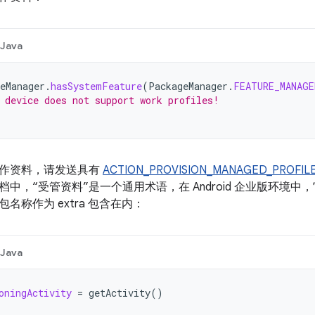
Java
eManager
.
hasSystemFeature
(
PackageManager
.
FEATURE_MANAGE
 device does not support work profiles!
作资料，请发送具有
ACTION_PROVISION_MANAGED_PROFIL
中，“受管资料”是一个通用术语，在 Android 企业版环境中
名称作为 extra 包含在内：
Java
oningActivity
=
getActivity
()