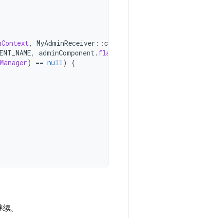
nContext
,
MyAdminReceiver
::
class
.
java
)
ENT_NAME
,
adminComponent
.
flattenToString
())
Manager
)
==
null
)
{
继续。