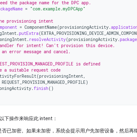
eed the package name for the DPC app.
ckageName
=
"com.example.myDPCApp"
he provisioning intent
mponent
=
ComponentName
(
provisioningActivity
.
applicatio
gIntent
.
putExtra
(
EXTRA_PROVISIONING_DEVICE_ADMIN_COMPON
oningIntent
.
resolveActivity
(
provisioningActivity
.
package
andler for intent! Can't provision this device.
 an error message and cancel.
EST_PROVISION_MANAGED_PROFILE is defined
e a suitable request code
tivityForResult
(
provisioningIntent
,
REQUEST_PROVISION_MANAGED_PROFILE
)
oningActivity
.
finish
()
下操作来响应此 intent：
是否已加密。如果未加密，系统会提示用户先加密设备，然后再