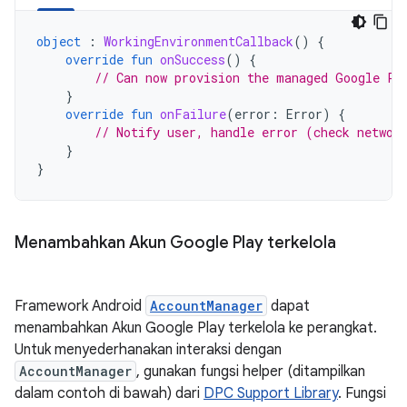
object
:
WorkingEnvironmentCallback
()
{
override
fun
onSuccess
()
{
// Can now provision the managed Google Pl
}
override
fun
onFailure
(
error
:
Error
)
{
// Notify user, handle error (check networ
}
}
Menambahkan Akun Google Play terkelola
Framework Android
AccountManager
dapat
menambahkan Akun Google Play terkelola ke perangkat.
Untuk menyederhanakan interaksi dengan
AccountManager
, gunakan fungsi helper (ditampilkan
dalam contoh di bawah) dari
DPC Support Library
. Fungsi