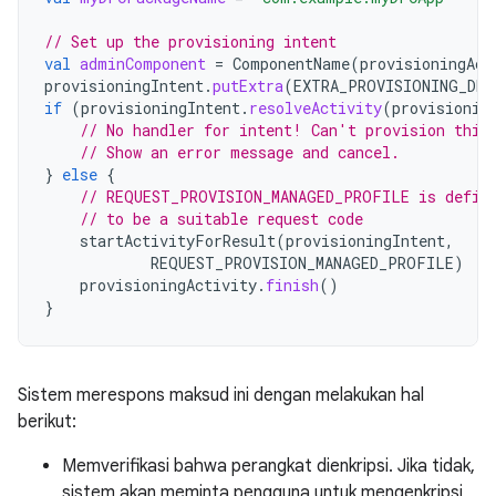
// Set up the provisioning intent
val
adminComponent
=
ComponentName
(
provisioningAct
provisioningIntent
.
putExtra
(
EXTRA_PROVISIONING_DEV
if
(
provisioningIntent
.
resolveActivity
(
provisionin
// No handler for intent! Can't provision this
// Show an error message and cancel.
}
else
{
// REQUEST_PROVISION_MANAGED_PROFILE is defin
// to be a suitable request code
startActivityForResult
(
provisioningIntent
,
REQUEST_PROVISION_MANAGED_PROFILE
)
provisioningActivity
.
finish
()
}
Sistem merespons maksud ini dengan melakukan hal
berikut:
Memverifikasi bahwa perangkat dienkripsi. Jika tidak,
sistem akan meminta pengguna untuk mengenkripsi