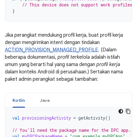
// This device does not support work profiles!
}
Jika perangkat mendukung profil kerja, buat profil kerja
dengan mengirimkan intent dengan tindakan
ACTION_PROVISION_MANAGED_PROFILE
. (Dalam
beberapa dokumentasi,
profil terkelola
adalah istilah
umum yang berarti hal yang sama dengan
profil kerja
dalam konteks Android di perusahaan.) Sertakan nama
paket admin perangkat sebagai tambahan:
Kotlin
Java
val
provisioningActivity
=
getActivity
()
// You'll need the package name for the DPC app.
val
myDPCPackageName
=
"com.example.myDPCApp"