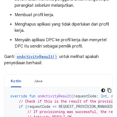
perangkat sebelum melanjutkan.
Membuat profil kerja.
Menghapus aplikasi yang tidak diperlukan dari profil
kerja.
Menyalin aplikasi DPC ke profil kerja dan menyetel
DPC itu sendiri sebagai pemilik profil.
Ganti
onActivityResult()
untuk melihat apakah
penyediaan berhasil:
Kotlin
Java
override
fun
onActivityResult
(
requestCode
:
Int
,
re
// Check if this is the result of the provision
if
(
requestCode
==
REQUEST_PROVISION_MANAGED_
// If provisioning was successful, the resu
// Activity.RESULT_OK