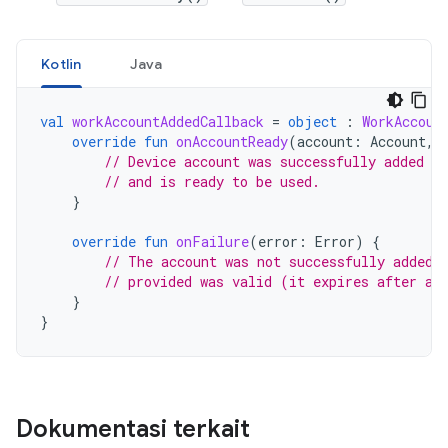
Kotlin
Java
val
workAccountAddedCallback
=
object
:
WorkAccoun
override
fun
onAccountReady
(
account
:
Account
,
// Device account was successfully added to
// and is ready to be used.
}
override
fun
onFailure
(
error
:
Error
)
{
// The account was not successfully added.
// provided was valid (it expires after a 
}
}
Dokumentasi terkait