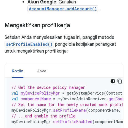
Akun Google
: Gunakan
AccountManager.addAccount()
.
Mengaktifkan profil kerja
Setelah Anda menyelesaikan tugas ini, panggil metode
setProfileEnabled()
pengelola kebijakan perangkat
untuk mengaktifkan profil kerja:
Kotlin
Java
// Get the device policy manager
val
myDevicePolicyMgr
=
getSystemService
(
Context
.
D
val
componentName
=
myDeviceAdminReceiver
.
getCompo
// Set the name for the newly created work profile
myDevicePolicyMgr
.
setProfileName
(
componentName
,
"M
// ...and enable the profile
myDevicePolicyMgr
.
setProfileEnabled
(
componentName
)