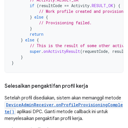
if
(
resultCode
==
Activity
.
RESULT_OK
)
{
// Work profile created and provisioned
}
else
{
// Provisioning failed.
}
return
}
else
{
// This is the result of some other activi
super
.
onActivityResult
(
requestCode
,
result
}
}
Selesaikan pengaktifan profil kerja
Setelah profil disediakan, sistem akan memanggil metode
DeviceAdminReceiver.onProfileProvisioningComple
te()
aplikasi DPC. Ganti metode callback ini untuk
menyelesaikan pengaktifan profil kerja.