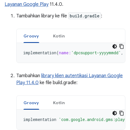
Layanan Google Play
11.4.0.
Tambahkan library ke file
build.gradle
:
Groovy
Kotlin
implementation
(
name:
'dpcsupport-yyyymmdd'
,
e
Tambahkan
library klien autentikasi Layanan Google
Play 11.4.0
ke file build.gradle:
Groovy
Kotlin
implementation
'com.google.android.gms:play-s