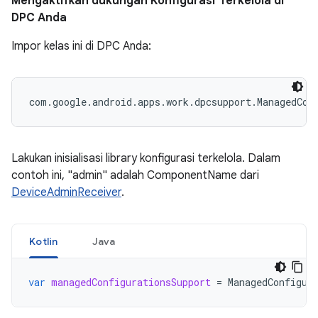
Mengaktifkan dukungan Konfigurasi Terkelola di
DPC Anda
Impor kelas ini di DPC Anda:
com.google.android.apps.work.dpcsupport.ManagedCon
Lakukan inisialisasi library konfigurasi terkelola. Dalam
contoh ini, "admin" adalah ComponentName dari
DeviceAdminReceiver
.
Kotlin
Java
var
managedConfigurationsSupport
=
ManagedConfigur