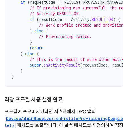
if
(
requestCode
==
REQUEST_PROVISION_MANAGED_
// If provisioning was successful, the resu
// Activity.RESULT_OK
if
(
resultCode
==
Activity
.
RESULT_OK
)
{
// Work profile created and provisioned
}
else
{
// Provisioning failed.
}
return
}
else
{
// This is the result of some other activi
super
.
onActivityResult
(
requestCode
,
result
}
}
직장 프로필 사용 설정 완료
프로필이 프로비저닝되면 시스템에서 DPC 앱의
DeviceAdminReceiver.onProfileProvisioningComple
te()
메서드를 호출합니다. 이 콜백 메서드를 재정의하여 직장