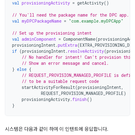
val
provisioningActivity
=
getActivity
()
// You'll need the package name for the DPC app.
val
myDPCPackageName
=
"com.example.myDPCApp"
// Set up the provisioning intent
val
adminComponent
=
ComponentName
(
provisioningAct
provisioningIntent
.
putExtra
(
EXTRA_PROVISIONING_DEV
if
(
provisioningIntent
.
resolveActivity
(
provisionin
// No handler for intent! Can't provision this
// Show an error message and cancel.
}
else
{
// REQUEST_PROVISION_MANAGED_PROFILE is defin
// to be a suitable request code
startActivityForResult
(
provisioningIntent
,
REQUEST_PROVISION_MANAGED_PROFILE
)
provisioningActivity
.
finish
()
}
시스템은 다음과 같이 하여 이 인텐트에 응답합니다.