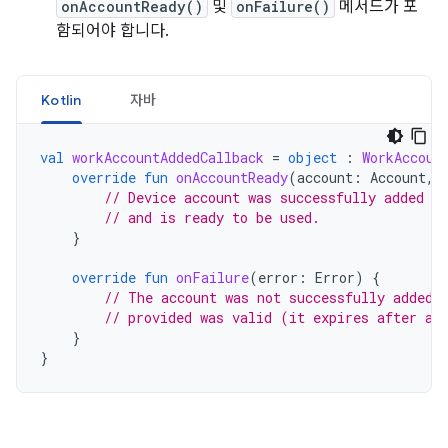
onAccountReady()
및
onFailure()
메서드가 포
함되어야 합니다.
Kotlin
자바
val
workAccountAddedCallback
=
object
:
WorkAccoun
override
fun
onAccountReady
(
account
:
Account
,
// Device account was successfully added to
// and is ready to be used.
}
override
fun
onFailure
(
error
:
Error
)
{
// The account was not successfully added.
// provided was valid (it expires after a 
}
}