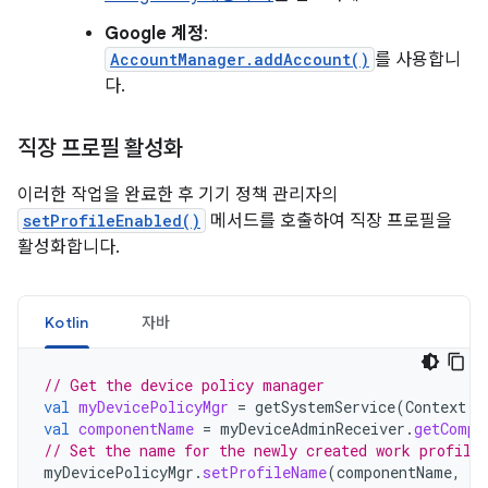
Google 계정
:
AccountManager.addAccount()
를 사용합니
다.
직장 프로필 활성화
이러한 작업을 완료한 후 기기 정책 관리자의
setProfileEnabled()
메서드를 호출하여 직장 프로필을
활성화합니다.
Kotlin
자바
// Get the device policy manager
val
myDevicePolicyMgr
=
getSystemService
(
Context
.
D
val
componentName
=
myDeviceAdminReceiver
.
getCompo
// Set the name for the newly created work profile
myDevicePolicyMgr
.
setProfileName
(
componentName
,
"M