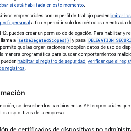
bar si está habilitada en este momento
.
itivos empresariales con un perfil de trabajo pueden
limitar l
 perfil personal
a fin de permitir solo los métodos de entrada d
 12, puedes crear un permiso de delegación. Para habilitar y r
 llama a
setDelegatedScopes()
y pasa
DELEGATION_SECUR
permite que las organizaciones recopilen datos de uso de disp
 de manera programática para buscar comportamientos malici
s pueden
habilitar el registro de seguridad
,
verificar que el regi
de registros
.
rmación
 sección, se describen los cambios en las API empresariales que
 los dispositivos de la empresa.
ión de certificados de dispositivos no administ