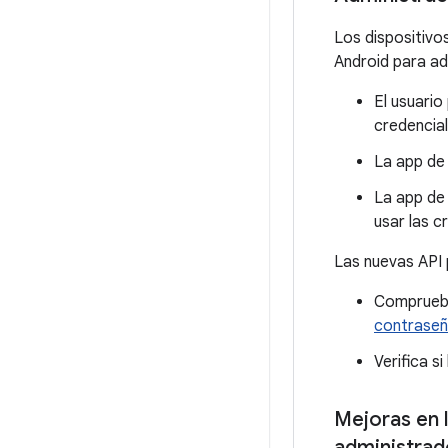
Los dispositivo
Android para ad
El usuario
credencial
La app de 
La app de 
usar las c
Las nuevas API 
Comprueba
contraseña
Verifica s
Mejoras en 
administrad