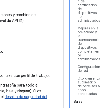
n de
certificados
de
dispositivos
unciones y cambios de
no
vel de API 31).
administrados
Mejoras en la
privacidad y
la
transparencia
de
dispositivos
o.
completamen
te
administrados
Configuración
de red
onales con perfil de trabajo:
Otorgamiento
automático
ontraseña para todo el
de permisos a
apps
, baja y ninguna). Si es
conectadas
 el
desafío de seguridad del
Bajas