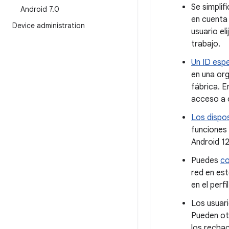
Se simplif
Android 7
.
0
en cuenta 
Device administration
usuario el
trabajo.
Un ID espe
en una org
fábrica. E
acceso a o
Los dispos
funciones 
Android 12
Puedes
co
red en est
en el perfi
Los usuari
Pueden oto
los rechac