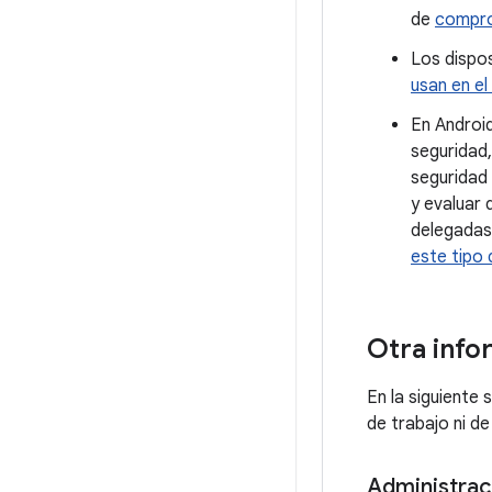
de
compro
Los dispos
usan en el
En Android
seguridad,
seguridad 
y evaluar
delegada
este tipo 
Otra info
En la siguiente
de trabajo ni de
Administrac