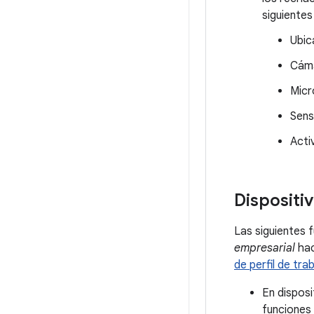
siguientes
Ubic
Cám
Micr
Sens
Acti
Dispositi
Las siguientes 
empresarial
hac
de perfil de tr
En disposi
funciones 