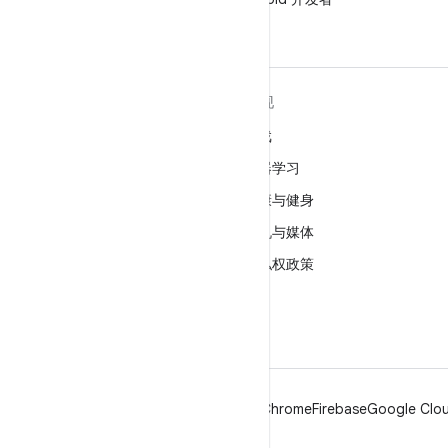
关于 ANDROID
发现
Android
游戏
适用于企业的 Android
机器学习
安全
健康与健身
源代码
相机与媒体
新闻
隐私权政策
博客
5G
播客
Android
Chrome
Firebase
Google Clou