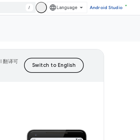
/
Android Studio
I 翻译可