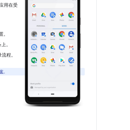
的应用在受
。
置。
备上。
录流程。
方案
。