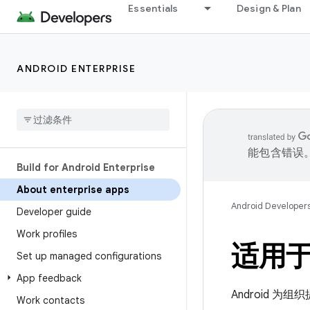
Essentials
Design & Plan
ANDROID ENTERPRISE
能包含错误
Build for Android Enterprise
About enterprise apps
Android Developer
Developer guide
Work profiles
适用于企
Set up managed configurations
App feedback
Android 
Work contacts