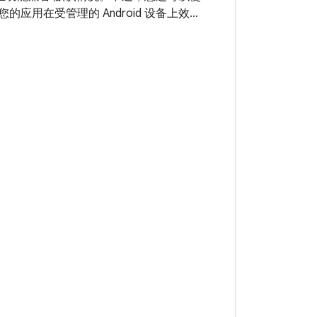
的应用在受管理的 Android 设备上效果
数产品都内置了 Android 的企业功能
 设备；不过，Android 6.0 及更高版本提供 尤
相关的额外功能。 您可以通过 工作资料。
受管理的工作资料 与