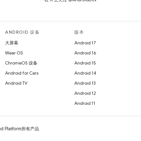
ANDROID 设备
版本
大屏幕
Android 17
Wear OS
Android 16
ChromeOS 设备
Android 15
Android for Cars
Android 14
Android TV
Android 13
Android 12
Android 11
d Platform
所有产品