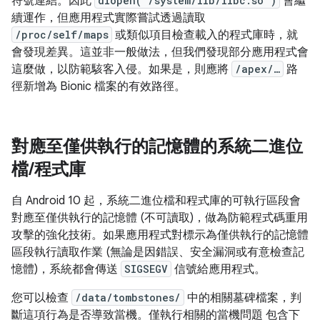
符號連結。因此
dlopen(“/system/lib/libc.so”)
會繼
續運作，但應用程式實際嘗試透過讀取
/proc/self/maps
或類似項目檢查載入的程式庫時，就
會發現差異。這並非一般做法，但我們發現部分應用程式會
這麼做，以防範駭客入侵。如果是，則應將
/apex/…
路
徑新增為 Bionic 檔案的有效路徑。
對應至僅供執行的記憶體的系統二進位
檔
/
程式庫
自 Android 10 起，系統二進位檔和程式庫的可執行區段會
對應至僅供執行的記憶體 (不可讀取)，做為防範程式碼重用
攻擊的強化技術。如果應用程式對標示為僅供執行的記憶體
區段執行讀取作業 (無論是因錯誤、安全漏洞或有意檢查記
憶體)，系統都會傳送
SIGSEGV
信號給應用程式。
您可以檢查
/data/tombstones/
中的相關墓碑檔案，判
斷這項行為是否導致當機。僅執行相關的當機問題 包含下