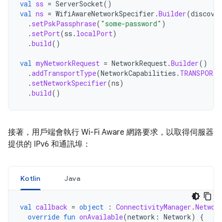
val
ss
=
ServerSocket
()
val
ns
=
WifiAwareNetworkSpecifier
.
Builder
(
discove
.
setPskPassphrase
(
"some-password"
)
.
setPort
(
ss
.
localPort
)
.
build
()
val
myNetworkRequest
=
NetworkRequest
.
Builder
()
.
addTransportType
(
NetworkCapabilities
.
TRANSPORT_
.
setNetworkSpecifier
(
ns
)
.
build
()
接著，用戶端會執行 Wi-Fi Aware 網路要求，以取得伺服器
提供的 IPv6 和通訊埠：
Kotlin
Java
val
callback
=
object
:
ConnectivityManager
.
Networ
override
fun
onAvailable
(
network
:
Network
)
{