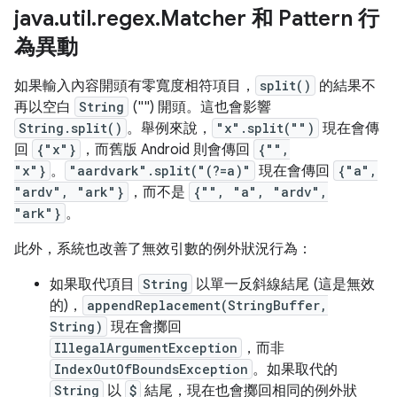
java
.
util
.
regex
.
Matcher 和 Pattern 行
為異動
如果輸入內容開頭有零寬度相符項目，
split()
的結果不
再以空白
String
("") 開頭。這也會影響
String.split()
。舉例來說，
"x".split("")
現在會傳
回
{"x"}
，而舊版 Android 則會傳回
{"",
"x"}
。
"aardvark".split("(?=a)"
現在會傳回
{"a",
"ardv", "ark"}
，而不是
{"", "a", "ardv",
"ark"}
。
此外，系統也改善了無效引數的例外狀況行為：
如果取代項目
String
以單一反斜線結尾 (這是無效
的)，
appendReplacement(StringBuffer,
String)
現在會擲回
IllegalArgumentException
，而非
IndexOutOfBoundsException
。如果取代的
String
以
$
結尾，現在也會擲回相同的例外狀