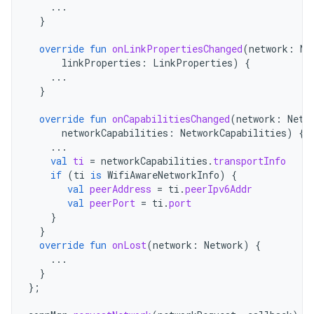
...
}
override
fun
onLinkPropertiesChanged
(
network
:
Ne
linkProperties
:
LinkProperties
)
{
...
}
override
fun
onCapabilitiesChanged
(
network
:
Netw
networkCapabilities
:
NetworkCapabilities
)
{
...
val
ti
=
networkCapabilities
.
transportInfo
if
(
ti
is
WifiAwareNetworkInfo
)
{
val
peerAddress
=
ti
.
peerIpv6Addr
val
peerPort
=
ti
.
port
}
}
override
fun
onLost
(
network
:
Network
)
{
...
}
};