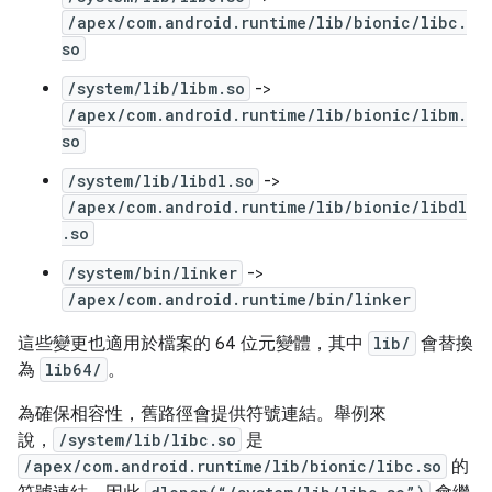
/apex/com.android.runtime/lib/bionic/libc.
so
/system/lib/libm.so
->
/apex/com.android.runtime/lib/bionic/libm.
so
/system/lib/libdl.so
->
/apex/com.android.runtime/lib/bionic/libdl
.so
/system/bin/linker
->
/apex/com.android.runtime/bin/linker
這些變更也適用於檔案的 64 位元變體，其中
lib/
會替換
為
lib64/
。
為確保相容性，舊路徑會提供符號連結。舉例來
說，
/system/lib/libc.so
是
/apex/com.android.runtime/lib/bionic/libc.so
的