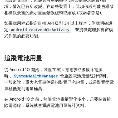
假設是安全的，但隨著可用的機型 (例如摺疊式裝置) 擴
增，情況已有所改變。在這些裝置上，這項假設可能會導致
相機觀景窗的顯示畫面錯誤旋轉或縮放 (或兩者皆是)。
如果應用程式指定目標 API 級別 24 以上版本，則應明確設
定
android:resizeableActivity
，並提供處理多視窗模
式作業的必要功能。
追蹤電池用量
從 Android 10 開始，裝置在
重大充電事件
後拔除電源
時，
SystemHealthManager
會重設電池用量統計資料。
一般來說，重大充電事件是指裝置已充飽電，或是裝置從電
量極低充到電量極高。
在 Android 10 之前，無論電池電量變化多小，只要裝置拔
除電源線，系統就會重設電池用量統計資料。