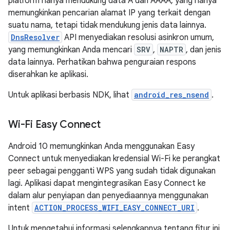
platform hanya mendukung data A dan AAAA, yang hanya
memungkinkan pencarian alamat IP yang terkait dengan
suatu nama, tetapi tidak mendukung jenis data lainnya.
DnsResolver
API menyediakan resolusi asinkron umum,
yang memungkinkan Anda mencari
SRV
,
NAPTR
, dan jenis
data lainnya. Perhatikan bahwa penguraian respons
diserahkan ke aplikasi.
Untuk aplikasi berbasis NDK, lihat
android_res_nsend
.
Wi-Fi Easy Connect
Android 10 memungkinkan Anda menggunakan Easy
Connect untuk menyediakan kredensial Wi-Fi ke perangkat
peer sebagai pengganti WPS yang sudah tidak digunakan
lagi. Aplikasi dapat mengintegrasikan Easy Connect ke
dalam alur penyiapan dan penyediaannya menggunakan
intent
ACTION_PROCESS_WIFI_EASY_CONNECT_URI
.
Untuk mengetahui informasi selengkapnya tentang fitur ini,