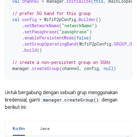
val
channel
=
manager
.
initialize
(
this
,
mainLooper
,
// prefer 5G band for this group
val
config
=
WifiP2pConfig
.
Builder
()
.
setNetworkName
(
"networkName"
)
.
setPassphrase
(
"passphrase"
)
.
enablePersistentMode
(
false
)
.
setGroupOperatingBand
(
WifiP2pConfig
.
GROUP_OWN
.
build
()
// create a non-persistent group on 5GHz
manager
.
createGroup
(
channel
,
config
,
null
)
Untuk bergabung dengan sebuah grup menggunakan
kredensial, ganti
manager.createGroup()
dengan
berikut ini:
Kotlin
Java