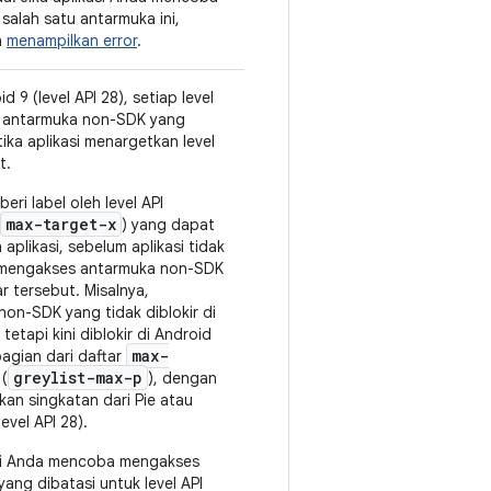
salah satu antarmuka ini,
n
menampilkan error
.
d 9 (level API 28), setiap level
ki antarmuka non-SDK yang
tika aplikasi menargetkan level
t.
iberi label oleh level API
max-target-x
) yang dapat
 aplikasi, sebelum aplikasi tidak
 mengakses antarmuka non-SDK
r tersebut. Misalnya,
on-SDK yang tidak diblokir di
tetapi kini diblokir di Android
max-
agian dari daftar
greylist-max-p
(
), dengan
an singkatan dari Pie atau
evel API 28).
asi Anda mencoba mengakses
ang dibatasi untuk level API