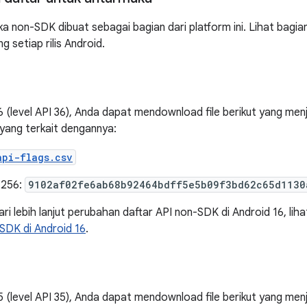
a non-SDK dibuat sebagai bagian dari platform ini. Lihat bagia
g setiap rilis Android.
6 (level API 36), Anda dapat mendownload file berikut yang m
yang terkait dengannya:
api-flags.csv
-256:
9102af02fe6ab68b92464bdff5e5b09f3bd62c65d1130
ri lebih lanjut perubahan daftar API non-SDK di Android 16, lih
SDK di Android 16
.
5 (level API 35), Anda dapat mendownload file berikut yang m