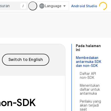
/
Android Studio
Pada halaman
ini
Membedakan
antarmuka SDK
dan non-SDK
Daftar API
non-SDK
Menentukan
daftar untuk
antarmuka
non-SDK
Perilaku yang
akan terjadi
saat