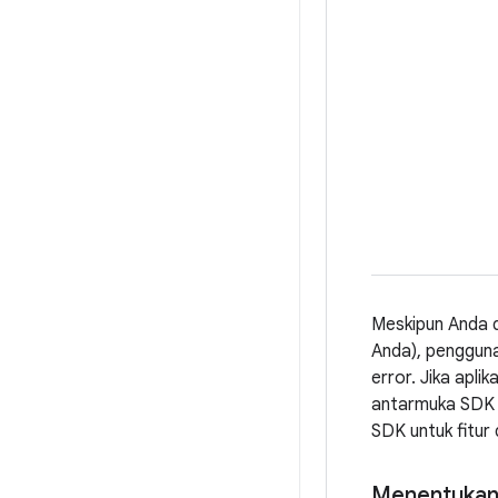
Meskipun Anda 
Anda), penggun
error. Jika apl
antarmuka SDK a
SDK untuk fitur
Menentukan 