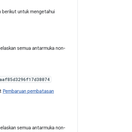
n berikut untuk mengetahui
enjelaskan semua antarmuka non-
aaf85d3296f17d38074
at
Pembaruan pembatasan
enjelaskan semua antarmuka non-