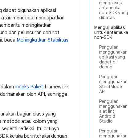
mengakses
antarmuka
 dapat digunakan aplikasi
non-SDK yang
SDK atau mencoba mendapatkan
dibatasi
k membantu meningkatkan
Menguji aplikasi
una dan peluncuran darurat
untuk antarmuka
non-SDK
ni, baca
Meningkatkan Stabilitas
Pengujian
menggunakan
aplikasi yang
dapat di-
debug
Pengujian
menggunakan
n dalam
Indeks Paket
framework
StrictMode
API
derhanakan oleh API, sehingga
Pengujian
menggunakan
alat lint
gunakan bagian class yang
Android
es metode atau kolom yang
Studio
perti refleksi. Itu artinya
Pengujian
DK ketika berinteraksi dengan
menggunakan