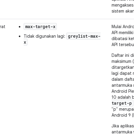
mengakses 
sistem aka
max-target-x
rat
Mulai Androi
API memili
greylist-max-
Tidak digunakan lagi:
dibatasi ke
x
API tersebu
Daftar ini d
maksimum (
ditargetkan
lagi dapat
dalam dafta
antarmuka n
Android Pie 
10 adalah b
target-p
"p" merupak
Android 9 (l
Jika aplik
antarmuka y