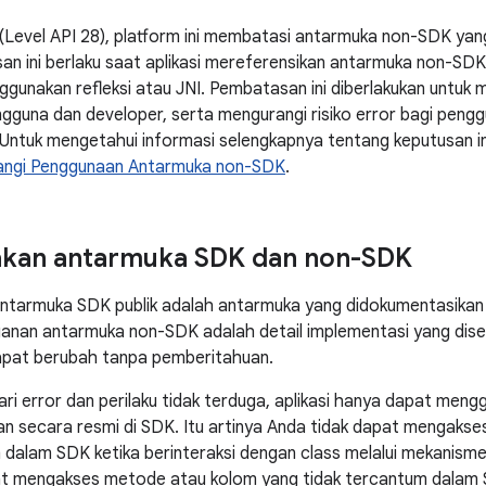
 (Level API 28), platform ini membatasi antarmuka non-SDK yang
an ini berlaku saat aplikasi mereferensikan antarmuka non-
gunakan refleksi atau JNI. Pembatasan ini diberlakukan untu
guna dan developer, serta mengurangi risiko error bagi pengg
 Untuk mengetahui informasi selengkapnya tentang keputusan i
angi Penggunaan Antarmuka non-SDK
.
an antarmuka SDK dan non-SDK
ntarmuka SDK publik adalah antarmuka yang didokumentasika
anan antarmuka non-SDK adalah detail implementasi yang dise
dapat berubah tanpa pemberitahuan.
ri error dan perilaku tidak terduga, aplikasi hanya dapat meng
n secara resmi di SDK. Itu artinya Anda tidak dapat mengaks
dalam SDK ketika berinteraksi dengan class melalui mekanisme se
at mengakses metode atau kolom yang tidak tercantum dalam S