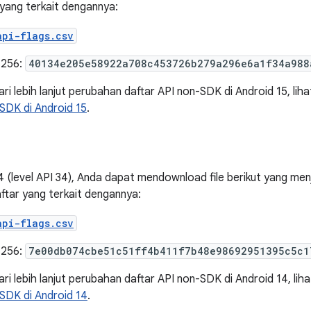
yang terkait dengannya:
api-flags.csv
-256:
40134e205e58922a708c453726b279a296e6a1f34a988
ri lebih lanjut perubahan daftar API non-SDK di Android 15, lih
SDK di Android 15
.
4 (level API 34), Anda dapat mendownload file berikut yang m
tar yang terkait dengannya:
api-flags.csv
-256:
7e00db074cbe51c51ff4b411f7b48e98692951395c5c1
ri lebih lanjut perubahan daftar API non-SDK di Android 14, lih
SDK di Android 14
.