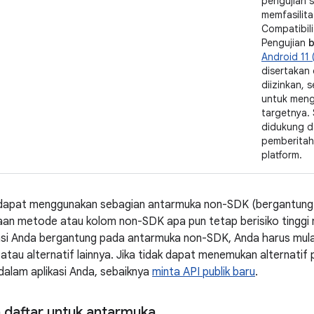
pengujian s
memfasilita
Compatibili
Pengujian
b
Android 11 (
disertakan 
diizinkan, s
untuk meng
targetnya.
didukung d
pemberitahu
platform.
dapat menggunakan sebagian antarmuka non-SDK (bergantung pa
aan metode atau kolom non-SDK apa pun tetap berisiko tinggi
ikasi Anda bergantung pada antarmuka non-SDK, Anda harus mul
tau alternatif lainnya. Jika tidak dapat menemukan alternati
 dalam aplikasi Anda, sebaiknya
minta API publik baru
.
daftar untuk antarmuka