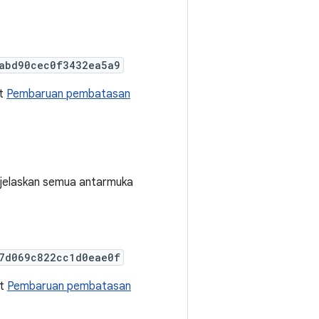
abd90cec0f3432ea5a9
at
Pembaruan pembatasan
enjelaskan semua antarmuka
7d069c822cc1d0eae0f
at
Pembaruan pembatasan