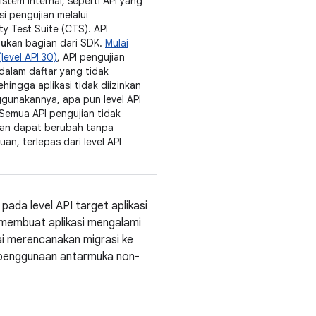
istem internal, seperti API yang
si pengujian melalui
ty Test Suite (CTS). API
ukan
bagian dari SDK.
Mulai
level API 30)
, API pengujian
dalam daftar yang tidak
ehingga aplikasi tidak diizinkan
gunakannya, apa pun level API
 Semua API pengujian tidak
an dapat berubah tanpa
an, terlepas dari level API
da level API target aplikasi
 membuat aplikasi mengalami
ai merencanakan migrasi ke
f penggunaan antarmuka non-