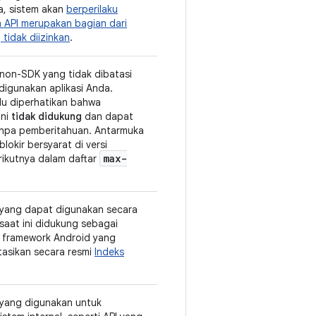
a, sistem akan
berperilaku
h API merupakan bagian dari
 tidak diizinkan
.
non-SDK yang tidak dibatasi
digunakan aplikasi Anda.
lu diperhatikan bahwa
ini
tidak didukung
dan dapat
npa pemberitahuan. Antarmuka
blokir bersyarat di versi
max-
rikutnya dalam daftar
.
yang dapat digunakan secara
saat ini didukung sebagai
i framework Android yang
asikan secara resmi
Indeks
yang digunakan untuk