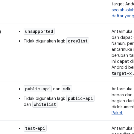
target And
seolah-ola
daftar yang
unsupported
g
Antarmuka 
dan dapat 
greylist
Tidak digunakan lagi:
Namun, per
antarmuka 
berubah ta
ini dapat di
Android be
target-x
public-api
sdk
dan
Antarmuka 
bebas dan 
public-api
Tidak digunakan lagi:
bagian dar
whitelist
dan
didokument
Paket
.
test-api
Antarmuka 