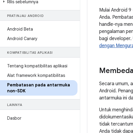
Rilis sebelumnya
Mulai Android 9
PRATINJAU ANDROID
Anda. Pembatas
handle-nya meng
Android Beta
pengalaman peng
bagi developer.
Android Canary
dengan Mengur
KOMPATIBILITAS APLIKASI
Tentang kompatibilitas aplikasi
Membedak
Alat framework kompatibilitas
Secara umum, a
Pembatasan pada antarmuka
Android. Penang
non-SDK
antarmuka ini 
LAINNYA
Untuk menghinda
didokumentasika
Dasbor
tidak tercantum 
Anda tidak dap