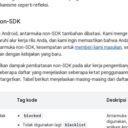
kanisme seperti refleksi.
non-SDK
lis Android, antarmuka non-SDK tambahan dibatasi. Kami meng
hi alur kerja rilis Anda, dan kami ingin memastikan bahwa Anda
tarmuka non-SDK, kesempatan untuk
memberi kami masukan
, 
n dengan kebijakan yang baru.
lkan dampak pembatasan non-SDK pada alur kerja pengemban
beberapa daftar yang menjelaskan seberapa ketat penggunaann
itargetkan. Tabel berikut menjelaskan masing-masing dari daftar 
Tag kode
Deskripsi
blocked
dak
Antarmuka 
digunakan,
blacklist
Tidak digunakan lagi:
aplikasi An