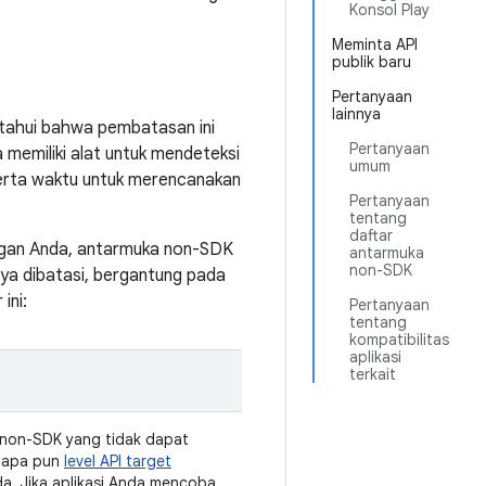
Konsol Play
Meminta API
publik baru
Pertanyaan
lainnya
etahui bahwa pembatasan ini
Pertanyaan
 memiliki alat untuk mendeteksi
umum
serta waktu untuk merencanakan
Pertanyaan
tentang
daftar
gan Anda, antarmuka non-SDK
antarmuka
non-SDK
ya dibatasi, bergantung pada
ini:
Pertanyaan
tentang
kompatibilitas
aplikasi
terkait
non-SDK yang tidak dapat
 apa pun
level API target
da. Jika aplikasi Anda mencoba