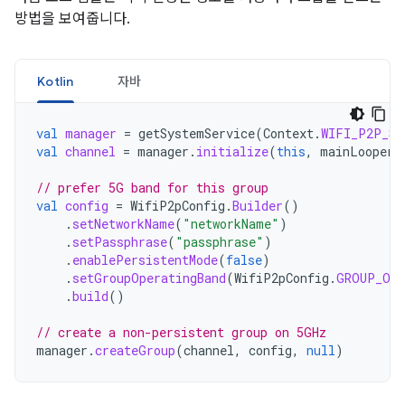
방법을 보여줍니다.
Kotlin
자바
val
manager
=
getSystemService
(
Context
.
WIFI_P2P_SE
val
channel
=
manager
.
initialize
(
this
,
mainLooper
,
// prefer 5G band for this group
val
config
=
WifiP2pConfig
.
Builder
()
.
setNetworkName
(
"networkName"
)
.
setPassphrase
(
"passphrase"
)
.
enablePersistentMode
(
false
)
.
setGroupOperatingBand
(
WifiP2pConfig
.
GROUP_OWN
.
build
()
// create a non-persistent group on 5GHz
manager
.
createGroup
(
channel
,
config
,
null
)