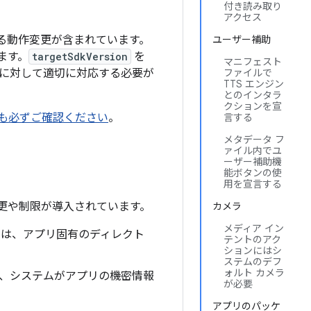
付き読み取り
アクセス
のある動作変更が含まれています。
ユーザー補助
ます。
targetSdkVersion
を
マニフェスト
に対して適切に対応する必要が
ファイルで
TTS エンジン
とのインタラ
クションを宣
ても必ずご確認ください
。
言する
メタデータ フ
ァイル内でユ
ーザー補助機
能ボタンの使
用を宣言する
な変更や制限が導入されています。
カメラ
メディア イン
スは、アプリ固有のディレクト
テントのアク
ションにはシ
ステムのデフ
ォルト カメラ
、システムがアプリの機密情報
が必要
アプリのパッケ