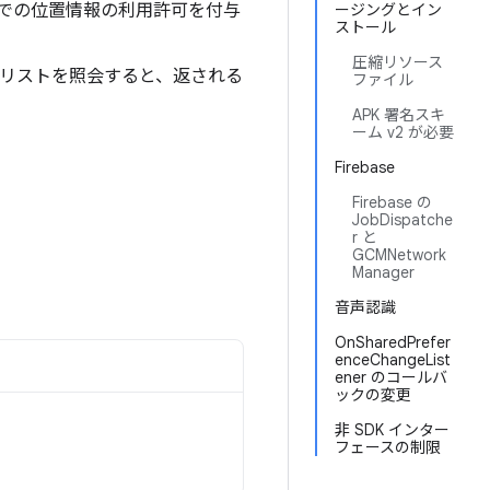
での位置情報の利用許可を付与
ージングとイン
ストール
圧縮リソース
リストを照会すると、返される
ファイル
APK 署名スキ
ーム v2 が必要
Firebase
Firebase の
JobDispatche
r と
GCMNetwork
Manager
音声認識
OnSharedPrefer
enceChangeList
ener のコールバ
ックの変更
非 SDK インター
フェースの制限