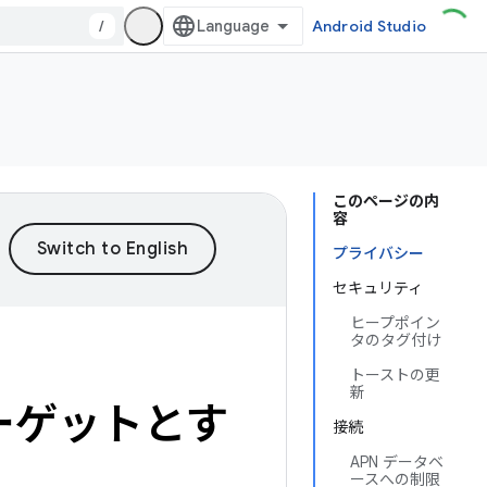
/
Android Studio
このページの内
容
プライバシー
セキュリティ
ヒープポイン
タのタグ付け
トーストの更
新
をターゲットとす
接続
APN データベ
ースへの制限