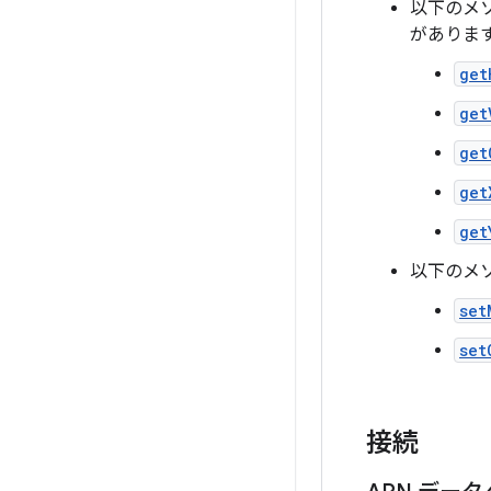
以下のメ
がありま
get
get
get
get
get
以下のメソ
set
set
接続