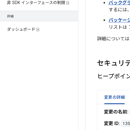
非 SDK インターフェースの制限 ⍈
バックグ
するには
詳細
パッケー
リストは
ダッシュボード ⍈
詳細については
セキュリ
ヒープポイ
変更の詳細
変更の名前
:
変更 ID
:
13