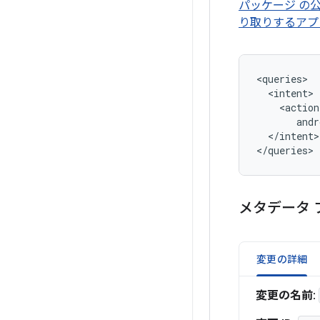
パッケージ の公
り取りするアプ
andr
</intent>

</queries>
メタデータ
変更の詳細
変更の名前
: