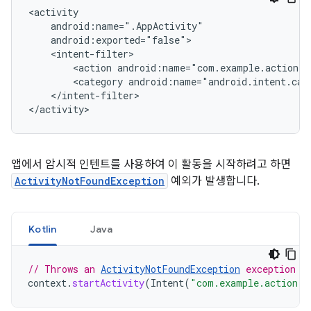
<action
android:name="com.example.action.
A
<category
android:name="android.intent.cat
</intent-filter>

앱에서 암시적 인텐트를 사용하여 이 활동을 시작하려고 하면
ActivityNotFoundException
예외가 발생합니다.
Kotlin
Java
// Throws an 
ActivityNotFoundException
 exception w
context
.
startActivity
(
Intent
(
"com.example.action.
A