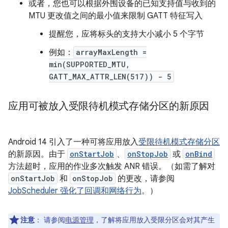
或者，您也可以根据外围设备的已知支持值与收到的
MTU 更改值之间的最小值来限制 GATT 特征写入
提醒您，应将标头的支持大小减小 5 个字节
例如：
arrayMaxLength =
min(SUPPORTED_MTU,
GATT_MAX_ATTR_LEN(517)) - 5
应用可被放入受限待机模式存储分区的新原因
Android 14 引入了一种可将应用放入
受限待机模式存储分区
的新原因。由于
onStartJob
、
onStopJob
或
onBind
方法超时，应用的作业多次触发 ANR 错误。（如需了解对
onStartJob
和
onStopJob
的更改，请参阅
JobScheduler 强化了回调和网络行为
。）
注意
：
请参阅
电源管理
，了解将应用放入受限分区会对其产生