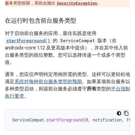
服务类型权限，系统会抛出
。
SecurityException
在运行时包含前台服务类型
对于启动前台服务的应用，最佳实践是使用
startForeground()
的
ServiceCompat
版本（在
androidx-core 1.12 及更高版本中提供），并在其中传入前
台服务类型的按位整数。您可以选择传递一个或多个类型
值。
通常，您应仅声明特定用例所需的类型。这样可以更轻松地
满足
系统对每种前台服务类型的预期
。如果某项前台服务以
多种类型启动，则该前台服务必须遵守
所有
类型的
平台强制
执行要求
。
ServiceCompat
.
startForeground
(
0
,
notification
,
FOR