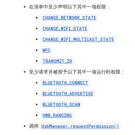
在清单中至少声明以下其中一项权限：
CHANGE_NETWORK_STATE
CHANGE_WIFI_STATE
CHANGE_WIFI_MULTICAST_STATE
NFC
TRANSMIT_IR
至少请求并被授予以下其中一项运行时权限：
BLUETOOTH_CONNECT
BLUETOOTH_ADVERTISE
BLUETOOTH_SCAN
UWB_RANGING
调用
UsbManager.requestPermission()