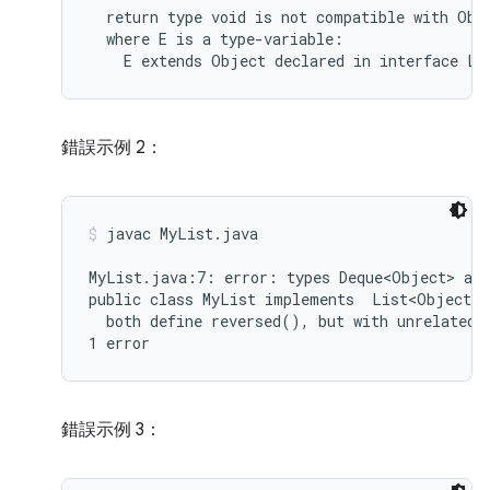
  return type void is not compatible with Obje
  where E is a type-variable:

錯誤示例 2：
javac MyList.java
MyList.java:7: error: types Deque<Object> and
public class MyList implements  List<Object>,
  both define reversed(), but with unrelated r
錯誤示例 3：