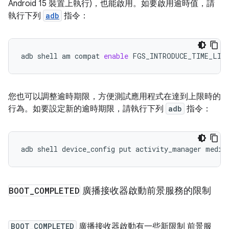
Android 15 裝置上執行)，也能啟用。如要啟用逾時值，請
執行下列
adb
指令：
adb
shell
am
compat
enable
FGS_INTRODUCE_TIME_LIM
您也可以調整逾時期限，方便測試應用程式在達到上限時的
行為。如要設定新的逾時期限，請執行下列
adb
指令：
adb
shell
device_config
put
activity_manager
media
BOOT
_
COMPLETED
廣播接收器啟動前景服務的限制
BOOT_COMPLETED
廣播接收器啟動有一些新限制 前景服