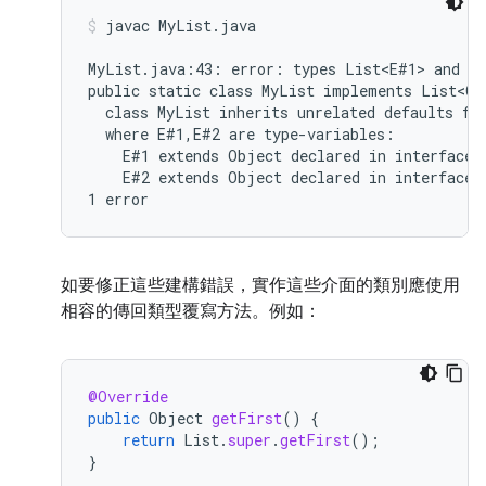
javac MyList.java
MyList.java:43: error: types List<E#1> and My
public static class MyList implements List<Ob
  class MyList inherits unrelated defaults for
  where E#1,E#2 are type-variables:

    E#1 extends Object declared in interface L
    E#2 extends Object declared in interface M
如要修正這些建構錯誤，實作這些介面的類別應使用
相容的傳回類型覆寫方法。例如：
@Override
public
Object
getFirst
()
{
return
List
.
super
.
getFirst
();
}