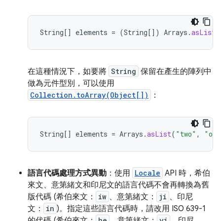
String
[]
elements
=
(
String
[]
)
Arrays
.
asList
(
在這種情況下，如要將
String
保留在產生的陣列中
做為元件型別，可以使用
Collection.toArray(Object[])
：
String
[]
elements
=
Arrays
.
asList
(
"two"
,
"one
語言代碼處理方式異動
：使用
Locale
API 時，希伯
來文、意第緒文和印尼文的語言代碼不會再轉換為舊
版代碼 (希伯來文：
iw
、意第緒文：
ji
、印尼
文：
in
)。指定這些語言代碼時，請改用 ISO 639-1
的代碼 (希伯來文：
he
、意第緒文：
yi
、印尼