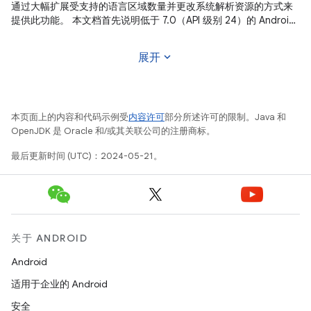
通过大幅扩展受支持的语言区域数量并更改系统解析资源的方式来
提供此功能。 本文档首先说明低于 7.0（API 级别 24）的 Android
版本中的资源解析策略，接着介绍 Android 7.0 中改进的资源解析
策略，最后说明如何充分利用更多语言区域来支持更多的多语言用
expand_more
展开
户。 在 Android 7.0 之前，Android
本页面上的内容和代码示例受
内容许可
部分所述许可的限制。Java 和
OpenJDK 是 Oracle 和/或其关联公司的注册商标。
最后更新时间 (UTC)：2024-05-21。
关于 ANDROID
Android
适用于企业的 Android
安全