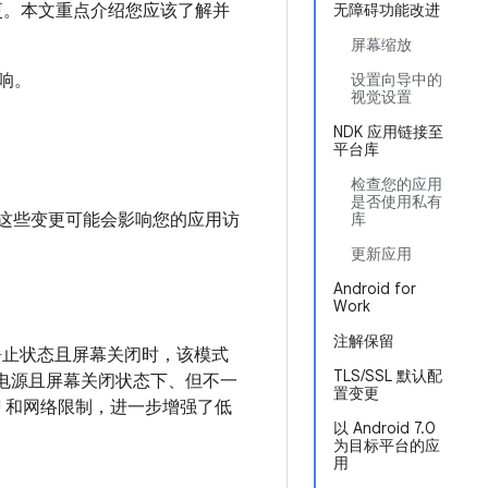
种变更。本文重点介绍您应该了解并
无障碍功能改进
屏幕缩放
影响。
设置向导中的
视觉设置
NDK 应用链接至
平台库
检查您的应用
是否使用私有
变更。这些变更可能会影响您的应用访
库
更新应用
Android for
Work
注解保留
处于静止状态且屏幕关闭时，该模式
TLS/SSL 默认配
未插接电源且屏幕关闭状态下、但不一
置变更
U 和网络限制，进一步增强了低
以 Android 7.0
为目标平台的应
用