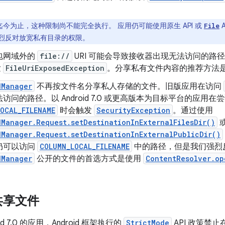
迄今为止，这种限制尚不能完全执行。 应用仍可能使用原生 API 或
File
烈反对放宽私有目录的权限。
包网域外的
file://
URI 可能会导致接收器出现无法访问的路
发
FileUriExposedException
。分享私有文件内容的推荐方法
dManager
不再按文件名分享私人存储的文件。旧版应用在访问
访问的路径。以 Android 7.0 或更高版本为目标平台的应用在
OCAL_FILENAME
时会触发
SecurityException
。通过使用
Manager.Request.setDestinationInExternalFilesDir()
Manager.Request.setDestinationInExternalPublicDir()
仍可以访问
COLUMN_LOCAL_FILENAME
中的路径，但是我们强烈
dManager
公开的文件的首选方式是使用
ContentResolver.op
共享文件
id 7.0 的应用，Android 框架执行的
StrictMode
API 政策禁