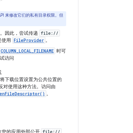
API 来修改它们的私有目录权限。但
径。因此，尝试传递
file://
是使用
FileProvider
。
COLUMN_LOCAL_FILENAME
时可
尝试访问
或
将下载位置设置为公共位置的
反对使用这种方法。访问由
enFileDescriptor()
。
止在您的应用外部公开
file://