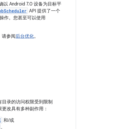
ndroid 7.0 设备为目标平
obScheduler
API 提供了一个
操作。您甚至可以使用
用，请参阅
后台优化
。
对私有目录的访问权限受到限制
限更改具有多种副作用：
E
和/或
。