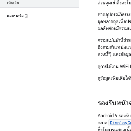
ส่วนจุดเข้าถึงจะไม่ม
เพิ่มเติม
หากอุปกรณ์วัดระย
แดชบอร์ด ⍈
จุดหลายจุดเพื่อป
ผลลัพธ์จะมีความ
ความแม่นยำนี้ช่ว
อิงตามตำแหน่งแบบ
ดวงนี้"
) และข้อมู
ดูการใช้งาน WiF
ดูข้อมูลเพิ่มเติมได้ท
รองรับหน้
Android 9 รองรับ
คลาส
DisplayC
ซึ่งไม่ควรแสดงเนื้