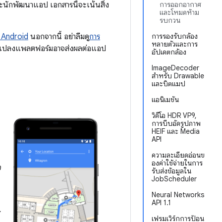
ละนักพัฒนาแอป เอกสารนี้จะเน้นสิ่ง
การออกอากาศ
และโหมดห้าม
รบกวน
ง Android
นอกจากนี้ อย่าลืมดู
การ
การรองรับกล้อง
หลายตัวและการ
ปลี่ยนแปลงแพลตฟอร์มอาจส่งผลต่อแอป
อัปเดตกล้อง
ImageDecoder
สำหรับ Drawable
และบิตแมป
แอนิเมชัน
วิดีโอ HDR VP9,
การบีบอัดรูปภาพ
HEIF และ Media
API
ความละเอียดอ่อนข
องค่าใช้จ่ายในการ
ด
รับส่งข้อมูลใน
JobScheduler
Neural Networks
API 1.1
เฟรมเวิร์กการป้อน