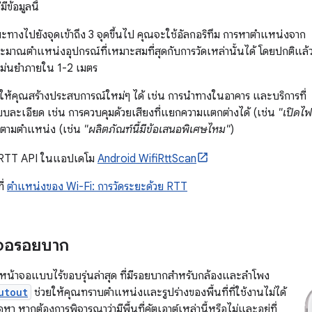
ีข้อมูลนี้
ะทางไปยังจุดเข้าถึง 3 จุดขึ้นไป คุณจะใช้อัลกอริทึม การหาตำแหน่งจาก
ระมาณตำแหน่งอุปกรณ์ที่เหมาะสมที่สุดกับการวัดเหล่านั้นได้ โดยปกติแล้
แม่นยำภายใน 1-2 เมตร
ยให้คุณสร้างประสบการณ์ใหม่ๆ ได้ เช่น การนำทางในอาคาร และบริการที่
ละเอียด เช่น การควบคุมด้วยเสียงที่แยกความแตกต่างได้ (เช่น
"เปิดไฟ
ลตามตำแหน่ง (เช่น
"ผลิตภัณฑ์นี้มีข้อเสนอพิเศษไหม"
)
i RTT API ในแอปเดโม
Android WifiRttScan
ี่
ตำแหน่งของ Wi-Fi: การวัดระยะด้วย RTT
าจอรอยบาก
หน้าจอแบบไร้ขอบรุ่นล่าสุด ที่มีรอยบากสำหรับกล้องและลำโพง
utout
ช่วยให้คุณทราบตำแหน่งและรูปร่างของพื้นที่ที่ใช้งานไม่ได้
อหา หากต้องการพิจารณาว่ามีพื้นที่คัตเอาต์เหล่านี้หรือไม่และอยู่ที่