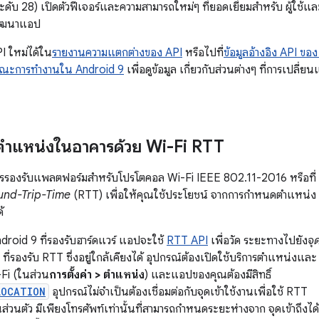
ดับ 28) เปิดตัวฟีเจอร์และความสามารถใหม่ๆ ที่ยอดเยี่ยมสำหรับ ผู้ใช้แ
พัฒนาแอป
API ใหม่ได้ใน
รายงานความแตกต่างของ API
หรือไปที่
ข้อมูลอ้างอิง API ขอ
ษณะการทำงานใน Android 9
เพื่อดูข้อมูล เกี่ยวกับส่วนต่างๆ ที่การเ
ำแหน่งในอาคารด้วย Wi-Fi RTT
การรองรับแพลตฟอร์มสำหรับโปรโตคอล Wi-Fi IEEE 802.11-2016 หรือที่
und-Trip-Time
(RTT) เพื่อให้คุณใช้ประโยชน์ จากการกำหนดตำแหน่ง
้
ndroid 9 ที่รองรับฮาร์ดแวร์ แอปจะใช้
RTT API
เพื่อวัด ระยะทางไปยัง
จุ
ที่รองรับ RTT ซึ่งอยู่ใกล้เคียงได้ อุปกรณ์ต้องเปิดใช้บริการตำแหน่งและ
Fi (ในส่วน
การตั้งค่า > ตำแหน่ง
) และแอปของคุณต้องมีสิทธิ์
LOCATION
อุปกรณ์ไม่จำเป็นต้องเชื่อมต่อกับจุดเข้าใช้งานเพื่อใช้ RTT
นส่วนตัว มีเพียงโทรศัพท์เท่านั้นที่สามารถกำหนดระยะห่างจาก จุดเข้าถึงได้