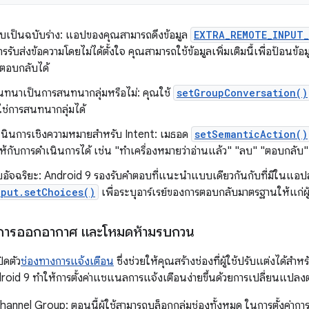
บเป็นฉบับร่าง: แอปของคุณสามารถดึงข้อมูล
EXTRA_REMOTE_INPUT
รรับส่งข้อความโดยไม่ได้ตั้งใจ คุณสามารถใช้ข้อมูลเพิ่มเติมนี้เพื่อป้อน
ช้ ตอบกลับได้
สนทนาเป็นการสนทนากลุ่มหรือไม่: คุณใช้
setGroupConversation()
่ใช่การสนทนากลุ่มได้
ดำเนินการเชิงความหมายสำหรับ Intent: เมธอด
setSemanticAction()
้กับการดำเนินการได้ เช่น "ทำเครื่องหมายว่าอ่านแล้ว" "ลบ" "ตอบกลับ"
อัจฉริยะ: Android 9 รองรับคำตอบที่แนะนำแบบเดียวกันกับที่มีในแอปส่
put.setChoices()
เพื่อระบุอาร์เรย์ของการตอบกลับมาตรฐานให้แก่ผู้
อง การออกอากาศ และโหมดห้ามรบกวน
ิดตัว
ช่องทางการแจ้งเตือน
ซึ่งช่วยให้คุณสร้างช่องที่ผู้ใช้ปรับแต่งได้ส
oid 9 ทำให้การตั้งค่าแชแนลการแจ้งเตือนง่ายขึ้นด้วยการเปลี่ยนแปลงต่
hannel Group: ตอนนี้ผู้ใช้สามารถบล็อกกลุ่มช่องทั้งหมด ในการตั้งค่า