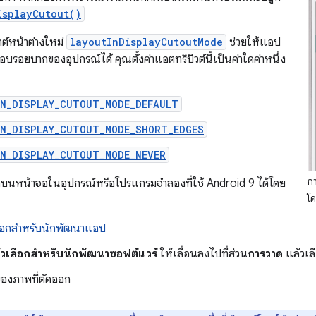
isplayCutout()
าต์หน้าต่างใหม่
layoutInDisplayCutoutMode
ช่วยให้แอป
อบรอยบากของอุปกรณ์ได้ คุณตั้งค่าแอตทริบิวต์นี้เป็นค่าใดค่าหนึ่ง
IN_DISPLAY_CUTOUT_MODE_DEFAULT
IN_DISPLAY_CUTOUT_MODE_SHORT_EDGES
IN_DISPLAY_CUTOUT_MODE_NEVER
ก
นหน้าจอในอุปกรณ์หรือโปรแกรมจำลองที่ใช้ Android 9 ได้โดย
โ
ลือกสำหรับนักพัฒนาแอป
ัวเลือกสำหรับนักพัฒนาซอฟต์แวร์
ให้เลื่อนลงไปที่ส่วน
การวาด
แล้วเล
องภาพที่ตัดออก