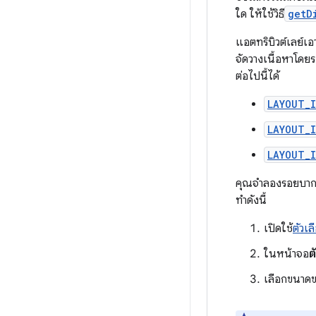
ใด ให้ใช้วิธี
getD
แอตทริบิวต์เลย์เอ
จัดวางเนื้อหาโดยร
ต่อไปนี้ได้
LAYOUT_
LAYOUT_
LAYOUT_
คุณจำลองรอยบากบ
ทำดังนี้
เปิดใช้
ตัวเ
ในหน้าจอ
ต
เลือกขนาดข