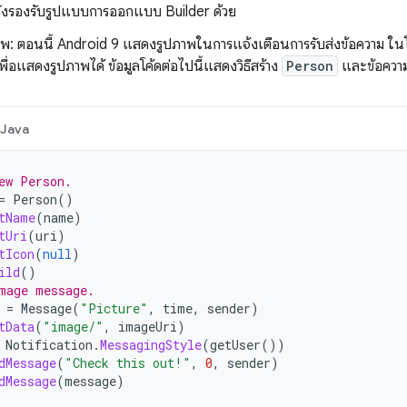
ังรองรับรูปแบบการออกแบบ Builder ด้วย
าพ: ตอนนี้ Android 9 แสดงรูปภาพในการแจ้งเตือนการรับส่งข้อความ ในโ
ื่อแสดงรูปภาพได้ ข้อมูลโค้ดต่อไปนี้แสดงวิธีสร้าง
Person
และข้อความท
Java
ew Person.
=
Person
()
tName
(
name
)
tUri
(
uri
)
tIcon
(
null
)
ild
()
mage message.
=
Message
(
"Picture"
,
time
,
sender
)
tData
(
"image/"
,
imageUri
)
Notification
.
MessagingStyle
(
getUser
())
dMessage
(
"Check this out!"
,
0
,
sender
)
dMessage
(
message
)