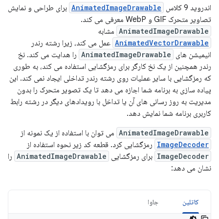
اندروید 9 کلاس
AnimatedImageDrawable
برای طراحی و نمایش
تصاویر متحرک GIF و WebP معرفی می کند.
AnimatedImageDrawable
مشابه
AnimatedVectorDrawable
عمل می کند، زیرا رشته رندر
انیمیشن های
AnimatedImageDrawable
را هدایت می کند. نخ
رندر همچنین از یک نخ کارگر برای رمزگشایی استفاده می کند، به طوری
که رمزگشایی با سایر عملیات روی رشته رندر تداخلی ایجاد نمی کند. این
پیاده سازی به برنامه شما اجازه می دهد تا یک تصویر متحرک را بدون
مدیریت به روز رسانی های آن یا تداخل با رویدادهای دیگر در رشته رابط
کاربری برنامه شما نمایش دهد.
AnimatedImageDrawable
می توان با استفاده از یک نمونه از
ImageDecoder
رمزگشایی کرد. قطعه کد زیر نحوه استفاده از
ImageDecoder
برای رمزگشایی
AnimatedImageDrawable
را
نشان می دهد:
کاتلین
جاوا