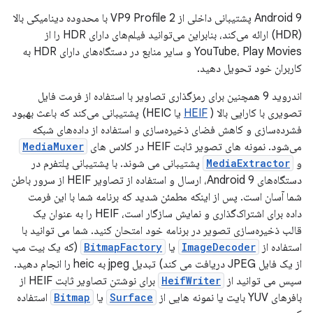
Android 9 پشتیبانی داخلی از VP9 Profile 2 با محدوده دینامیکی بالا
(HDR) ارائه می‌کند، بنابراین می‌توانید فیلم‌های دارای HDR را از
YouTube، Play Movies و سایر منابع در دستگاه‌های دارای HDR به
کاربران خود تحویل دهید.
اندروید 9 همچنین برای رمزگذاری تصاویر با استفاده از فرمت فایل
تصویری با کارایی بالا (
HEIF
یا HEIC) پشتیبانی می‌کند که باعث بهبود
فشرده‌سازی و کاهش فضای ذخیره‌سازی و استفاده از داده‌های شبکه
می‌شود. نمونه های تصویر ثابت HEIF در کلاس های
MediaMuxer
و
MediaExtractor
پشتیبانی می شوند. با پشتیبانی پلتفرم در
دستگاه‌های Android 9، ارسال و استفاده از تصاویر HEIF از سرور باطن
شما آسان است. پس از اینکه مطمئن شدید که برنامه شما با این فرمت
داده برای اشتراک‌گذاری و نمایش سازگار است، HEIF را به عنوان یک
قالب ذخیره‌سازی تصویر در برنامه خود امتحان کنید. شما می توانید با
استفاده از
ImageDecoder
یا
BitmapFactory
(که یک بیت مپ
از یک فایل JPEG دریافت می کند) تبدیل jpeg به heic را انجام دهید.
سپس می توانید از
HeifWriter
برای نوشتن تصاویر ثابت HEIF از
بافرهای YUV بایت یا نمونه هایی از
Surface
یا
Bitmap
استفاده