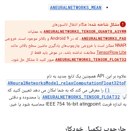
ANEURALNETWORKS_MEAN
مشکل شناخته شده:
هنگام انتقال تانسورهای
به عملیات
ANEURALNETWORKS_TENSOR_QUANT8_ASYMM
، که در Android 9 و بالاتر موجود است، خروجی
ANEURALNETWORKS_PAD
NNAPI ممکن است با خروجی چارچوب‌های یادگیری ماشین سطح بالاتر، مانند
TensorFlow Lite
مطابقت نداشته باشد. در عوض باید فقط از
عبور کنید تا مشکل حل شود.
ANEURALNETWORKS_TENSOR_FLOAT32
علاوه بر این، API همچنین یک تابع جدید به نام
ANeuralNetworksModel_relaxComputationFloat32toF
loat16()
را معرفی می کند که به شما امکان می دهد تعیین کنید که
آیا
ANEURALNETWORKS_TENSOR_FLOAT32
با محدوده و دقتی
به اندازه فرمت IEEE 754 16-bit atingpoint محاسبه شود یا خیر.
چارچوب تکمیل خودکار