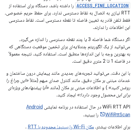
ACCESS_FINE_LOCATION
را داشته باشد. دستگاه برای استفاده از
RTT نیازی به اتصال به نقاط دسترسی ندارد. برای حفظ حریم خصوصی،
فقط تلفن قادر به تعیین فاصله تا نقطه دسترسی است. نقاط دسترسی
این اطلاعات را ندارند.
اگر دستگاه شما فاصله 3 یا چند نقطه دسترسی را اندازه می‌گیرد،
می‌توانید از یک الگوریتم چندلایه‌ای برای تخمین موقعیت دستگاهی که
به بهترین وجه با این اندازه‌ها منطبق است، استفاده کنید. نتیجه معمولاً
در فاصله 1 تا 2 متری دقیق است.
با این دقت، می‌توانید تجربه‌های جدیدی مانند پیمایش درون ساختمان و
خدمات مبتنی بر مکان دقیق، مانند کنترل صدای مبهم (مثلاً
«این چراغ را
روشن کنید»
) و اطلاعات مبتنی بر مکان (مانند
«آیا پیشنهادهای ویژه‌ای
برای این محصول وجود دارد؟»
ایجاد کنید.
WiFi RTT API در حال استفاده در برنامه نمایشی
Android
WifiRttScan
را ببینید.
برای اطلاعات بیشتر،
مکان Wi-Fi را ببینید: محدوده با RTT
.