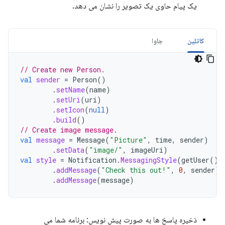
یک پیام حاوی یک تصویر را نشان می دهد.
کاتلین
جاوا
// Create new Person.
val
sender
=
Person
()
.
setName
(
name
)
.
setUri
(
uri
)
.
setIcon
(
null
)
.
build
()
// Create image message.
val
message
=
Message
(
"Picture"
,
time
,
sender
)
.
setData
(
"image/"
,
imageUri
)
val
style
=
Notification
.
MessagingStyle
(
getUser
())
.
addMessage
(
"Check this out!"
,
0
,
sender
)
.
addMessage
(
message
)
ذخیره پاسخ ها به صورت پیش نویس: برنامه شما می