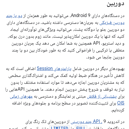
دوربین
در دستگاه‌های دارای Android 9، می‌توانید به طور همزمان از
دو یا چند
دوربین فیزیکی
به جریان‌ها دسترسی داشته باشید. در دستگاه‌های دارای
دو دوربین جلو یا دوگانه پشت، می‌توانید ویژگی‌های نوآورانه‌ای ایجاد
کنید که تنها با یک دوربین امکان‌پذیر نیست، مانند زوم بدون درز، بوکه،
و دید استریو. API همچنین به شما امکان می دهد یک جریان دوربین
منطقی یا ترکیبی را فراخوانی کنید که به طور خودکار بین دو یا چند
دوربین جابجا می شود.
بهبودهای دیگر در دوربین شامل
پارامترهای Session
اضافی است که به
کاهش تأخیر در هنگام ضبط اولیه کمک می‌کند و اشتراک‌گذاری سطحی
که به مشتریان دوربین اجازه می‌دهد تا موارد استفاده مختلف را بدون
نیاز به توقف و شروع پخش دوربین انجام دهند. ما همچنین APIهایی را
برای
پشتیبانی از فلاش
مبتنی بر نمایشگر و دسترسی به
مهرهای زمانی
OIS
برای تثبیت‌کننده تصویر در سطح برنامه و جلوه‌های ویژه اضافه
کرده‌ایم.
در اندروید 9
، API چند دوربینی
از دوربین‌های تک رنگ برای
دستگاه‌هایی با قابلیت
FULL
یا
LIMITED
پشتیبانی می‌کند. خروجی