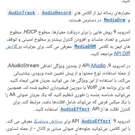
کنید.
معیارهای رسانه نیز از کلاس های
AudioRecord
،
AudioTrack
و
MediaDrm
در دسترس هستند.
اندروید 9 روش هایی را برای دریافت معیارها، سطوح HDCP، سطوح
امنیتی و تعداد جلسات و افزودن کنترل بیشتر بر سطوح امنیتی و توقف
های ایمن به کلاس
MediaDRM
معرفی می کند. برای جزئیات
به گزارش
API Diff
مراجعه کنید.
در اندروید 9، API
AAudio
از چندین ویژگی اضافی AAudioStream،
از جمله استفاده، نوع محتوا و از پیش تعیین شده ورودی، پشتیبانی
می‌کند. با استفاده از این ویژگی ها، می توانید جریان هایی ایجاد کنید
که برای برنامه های VoIP یا دوربین فیلمبرداری تنظیم شده اند. همچنین
می‌توانید شناسه جلسه را طوری تنظیم کنید که یک جریان صوتی AA را
با یک میکس فرعی که می‌تواند شامل افکت‌ها باشد، مرتبط کند. برای
کنترل افکت ها از
API استفاده کنید.
AudioEffect
اندروید 9 API
AudioEffect
برای
پردازش دینامیک
معرفی می کند.
با این کلاس، می‌توانید جلوه‌های صوتی مبتنی بر کانال - از جمله تساوی،