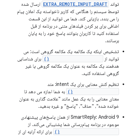
تواند
EXTRA_REMOTE_INPUT_DRAFT
ارسال شده
توسط سیستم را هنگامی که کاربر ناخواسته یک اعلان پیام
را می بندد، بازیابی کند. شما می توانید از این قسمت
اضافی برای پر کردن فیلدهای متنی در برنامه از قبل
استفاده کنید تا کاربران بتوانند پاسخ خود را به پایان
برسانند.
تشخیص اینکه یک مکالمه یک مکالمه گروهی است: می
توانید از
setGroupConversation()
برای شناسایی
هدفمند یک مکالمه به عنوان یک مکالمه گروهی یا غیر
گروهی استفاده کنید.
تنظیم کنش معنایی برای یک intent: متد
setSemanticAction()
به شما اجازه می دهد تا
معنای معنایی را به یک عمل مانند "علامت گذاری به عنوان
خوانده شده"، "حذف"، "پاسخ" و غیره بدهید.
SmartReply: Android 9 از همان پاسخ‌های پیشنهادی
موجود در برنامه پیام‌رسانی شما پشتیبانی می‌کند. از
RemoteInput.setChoices()
برای ارائه آرایه ای از