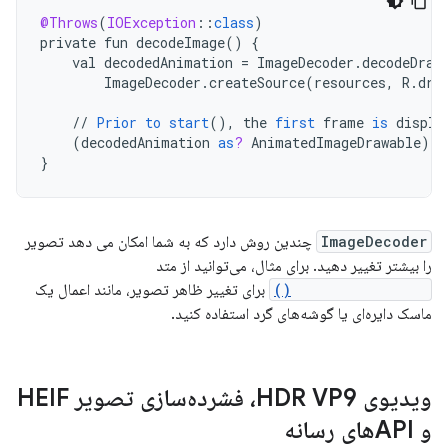
@Throws
(
IOException
:
:
class
)
private
fun
decodeImage
()
{
val
decodedAnimation
=
ImageDecoder
.
decodeDraw
ImageDecoder
.
createSource
(
resources
,
R
.
dra
//
Prior
to
start
(),
the
first
frame
is
displa
(
decodedAnimation
as
?
AnimatedImageDrawable
)
?
.
}
ImageDecoder
چندین روش دارد که به شما امکان می دهد تصویر
را بیشتر تغییر دهید. برای مثال، می‌توانید از متد
setPostProcessor()
برای تغییر ظاهر تصویر، مانند اعمال یک
ماسک دایره‌ای یا گوشه‌های گرد استفاده کنید.
ویدیوی HDR VP9، فشرده‌سازی تصویر HEIF
و APIهای رسانه