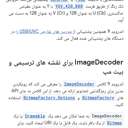
تک رنگ از طریق فرمت
YUV_420_888
با Y به عنوان مقیاس
خاکستری، U (Cb) به عنوان 128 و V (Cr) به عنوان 128 به دست می
آید.
اندروید 9 همچنین پشتیبانی از
دوربین های خارجی USB/UVC را
در
دستگاه های پشتیبانی شده فعال می کند.
Image
Decoder برای نقشه های ترسیمی و
بیت مپ
اندروید 9 کلاس
ImageDecoder
را معرفی می کند که رویکردی
مدرن برای رمزگشایی تصاویر ارائه می دهد. از این کلاس به جای API
های
BitmapFactory
و
BitmapFactory.Options
استفاده
کنید.
ImageDecoder
به شما امکان می دهد یک
Drawable
یا یک
Bitmap
از یک بافر بایت، یک فایل یا یک URI ایجاد کنید. برای