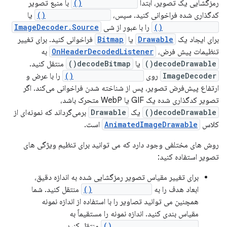
رمزگشایی یک تصویر، ابتدا
createSource()
با منبع تصویر
کدگذاری شده فراخوانی کنید. سپس،
decodeDrawable()
یا
decodeBitmap()
را با عبور از شی
ImageDecoder.Source
برای ایجاد یک
Drawable
یا
Bitmap
فراخوانی کنید. برای تغییر
تنظیمات پیش فرض،
OnHeaderDecodedListener
به
decodeDrawable()
یا
decodeBitmap()
منتقل کنید.
ImageDecoder
روی
onHeaderDecoded()
را با عرض و
ارتفاع پیش‌فرض تصویر، پس از شناخته شدن فراخوانی می‌کند. اگر
تصویر کدگذاری شده یک GIF یا WebP متحرک باشد،
decodeDrawable()
یک
Drawable
برمی‌گرداند که نمونه‌ای از
کلاس
AnimatedImageDrawable
است.
روش های مختلفی وجود دارد که می توانید برای تنظیم ویژگی های
تصویر استفاده کنید:
برای تغییر مقیاس تصویر رمزگشایی شده به اندازه دقیق،
ابعاد هدف را به
setTargetSize()
منتقل کنید. شما
همچنین می توانید تصاویر را با استفاده از اندازه نمونه
مقیاس بندی کنید. اندازه نمونه را مستقیماً به
setTargetSampleSize()
منتقل کنید.