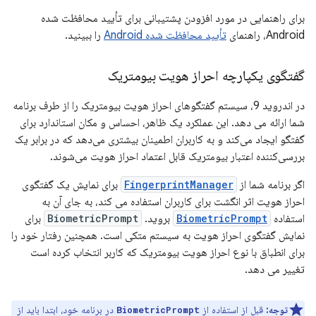
برای راهنمایی در مورد افزودن پشتیبانی برای تأیید محافظت شده
Android، راهنمای
تأیید محافظت شده Android
را ببینید.
گفتگوی یکپارچه احراز هویت بیومتریک
در اندروید 9، سیستم گفتگوهای احراز هویت بیومتریک را از طرف برنامه
شما ارائه می دهد. این عملکرد یک ظاهر، احساس و مکان استاندارد برای
گفتگو ایجاد می‌کند و به کاربران اطمینان بیشتری می‌دهد که در برابر یک
بررسی‌کننده اعتبار بیومتریک قابل اعتماد احراز هویت می‌شوند.
اگر برنامه شما از
FingerprintManager
برای نمایش یک گفتگوی
احراز هویت اثر انگشت برای کاربران استفاده می کند، به جای آن به
استفاده
BiometricPrompt
بروید.
BiometricPrompt
برای
نمایش گفتگوی احراز هویت به سیستم متکی است. همچنین رفتار خود را
برای انطباق با نوع احراز هویت بیومتریک که کاربر انتخاب کرده است
تغییر می دهد.
توجه:
قبل از استفاده از
در برنامه خود، ابتدا باید از
BiometricPrompt