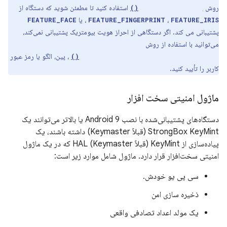
روش
استفاده کنید تا مطمئن شوید که دستگاه از
hasSystemFeature()
،
، یا
FEATURE_FACE
FEATURE_FINGERPRINT
FEATURE_IRIS
پشتیبانی می کند. اگر دستگاهی از احراز هویت بیومتریک پشتیبانی نمی‌کند،
می‌توانید با استفاده از روش
، پین، الگو یا رمز عبور
createConfirmDeviceCredentialIntent()
کاربر را تأیید کنید.
ماژول امنیتی سخت افزار
دستگاه‌های پشتیبانی‌شده با نصب Android 9 یا بالاتر می‌توانند یک
StrongBox KeyMint (قبلاً Keymaster) داشته باشند، یک
پیاده‌سازی از KeyMint (قبلاً Keymaster) HAL که در یک ماژول
امنیتی سخت‌افزار قرار دارد. ماژول شامل موارد زیر است:
سی پی یو خودش.
ذخیره سازی امن
یک مولد اعداد تصادفی واقعی