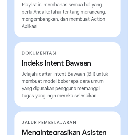
Playlist ini membahas semua hal yang
perlu Anda ketahui tentang merancang,
mengembangkan, dan membuat Action
Aplikasi.
DOKUMENTASI
Indeks Intent Bawaan
Jelajahi daftar Intent Bawaan (BII) untuk
membuat model beberapa cara umum
yang digunakan pengguna memanggil
tugas yang ingin mereka selesaikan.
JALUR PEMBELAJARAN
Mengintegrasikan Asisten