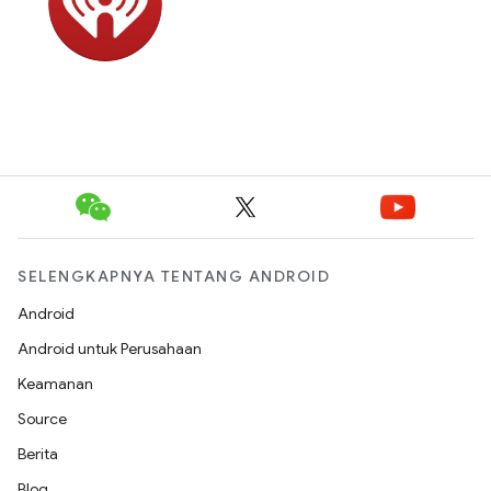
SELENGKAPNYA TENTANG ANDROID
Android
Android untuk Perusahaan
Keamanan
Source
Berita
Blog