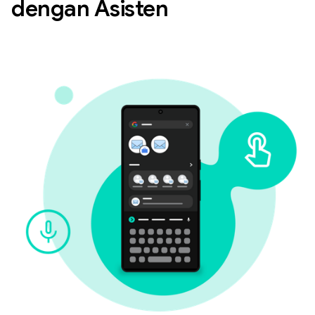
dengan Asisten