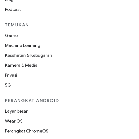
Podcast
TEMUKAN
Game
Machine Learning
Kesehatan & Kebugaran
Kamera & Media
Privasi
5G
PERANGKAT ANDROID
Layar besar
Wear OS
Perangkat ChromeOS