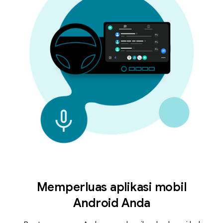
Memperluas aplikasi mobil
Android Anda