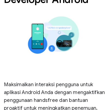
Maksimalkan interaksi pengguna untuk
aplikasi Android Anda dengan mengaktifkan
penggunaan handsfree dan bantuan
proaktif untuk meningkatkan penemuan,