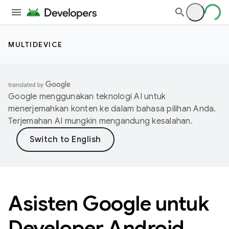
MULTIDEVICE
Google menggunakan teknologi AI untuk
menerjemahkan konten ke dalam bahasa pilihan Anda.
Terjemahan AI mungkin mengandung kesalahan.
Asisten Google untuk
Developer Android