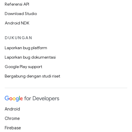
Referensi API
Download Studio
Android NDK
DUKUNGAN
Laporkan bug platform
Laporkan bug dokumentasi
Google Play support
Bergabung dengan studi riset
Android
Chrome
Firebase