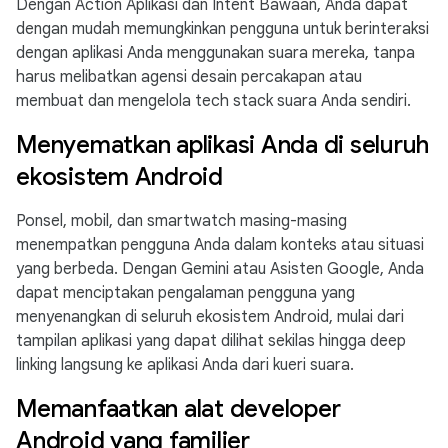
Dengan Action Aplikasi dan Intent Bawaan, Anda dapat
dengan mudah memungkinkan pengguna untuk berinteraksi
dengan aplikasi Anda menggunakan suara mereka, tanpa
harus melibatkan agensi desain percakapan atau
membuat dan mengelola tech stack suara Anda sendiri.
Menyematkan aplikasi Anda di seluruh
ekosistem Android
Ponsel, mobil, dan smartwatch masing-masing
menempatkan pengguna Anda dalam konteks atau situasi
yang berbeda. Dengan Gemini atau Asisten Google, Anda
dapat menciptakan pengalaman pengguna yang
menyenangkan di seluruh ekosistem Android, mulai dari
tampilan aplikasi yang dapat dilihat sekilas hingga deep
linking langsung ke aplikasi Anda dari kueri suara.
Memanfaatkan alat developer
Android yang familier