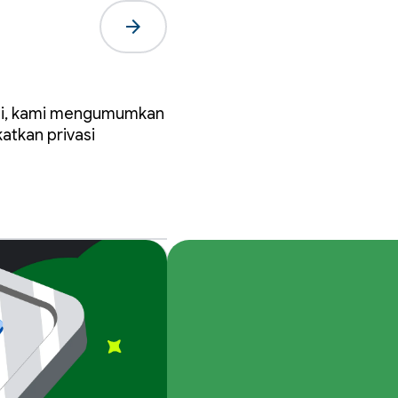
arrow_forward
ngan
ini, kami mengumumkan
atkan privasi