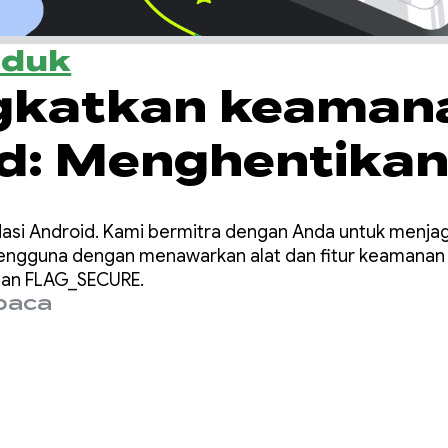
oduk
gkatkan keaman
d: Menghentika
e agar tidak
asi Android. Kami bermitra dengan Anda untuk menja
tip data aplikasi
engguna dengan menawarkan alat dan fitur keamanan y
 dan FLAG_SECURE.
baca