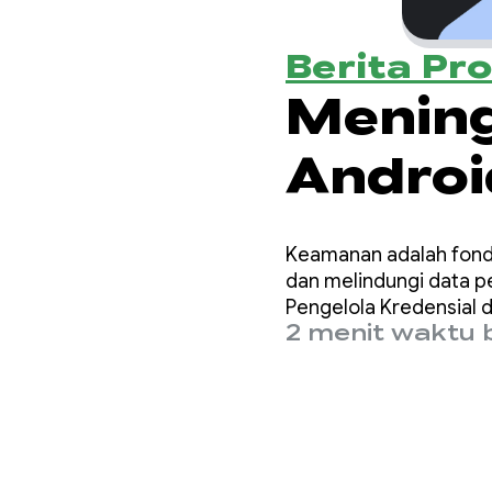
Berita Pr
Menin
Androi
malwar
Keamanan adalah fond
mengin
dan melindungi data p
Pengelola Kredensial
2 menit waktu 
Anda