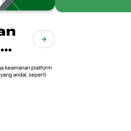
an
arrow_forward
n
ga keamanan platform
ang andal, seperti