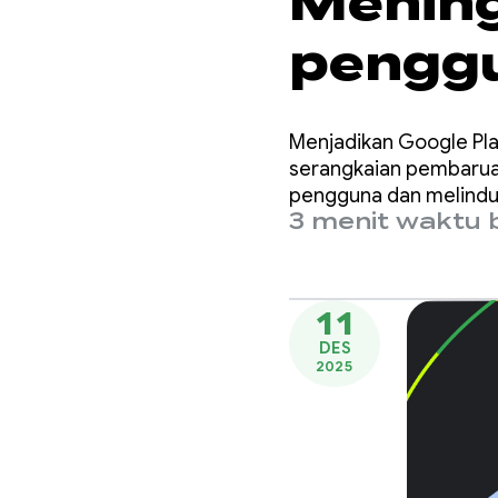
Mening
pengg
perlin
Menjadikan Google Pla
kebija
serangkaian pembaruan 
pengguna dan melindun
3 menit waktu 
diperb
11
DES
2025