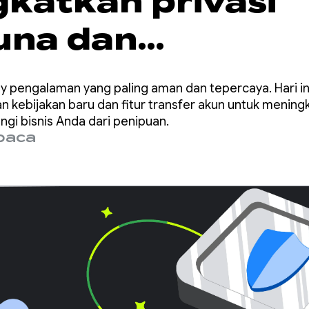
katkan privasi
una dan
dungan bisnis de
y pengalaman yang paling aman dan tepercaya. Hari 
kan Play yang
kebijakan baru dan fitur transfer akun untuk meningk
gi bisnis Anda dari penipuan.
baca
arui