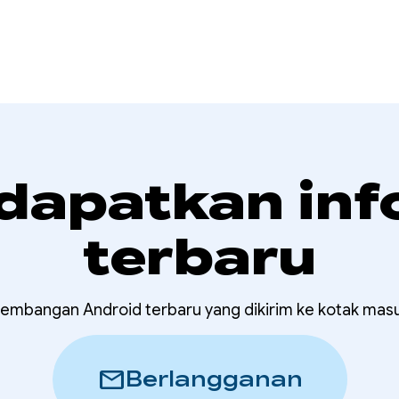
 dapatkan inf
terbaru
embangan Android terbaru yang dikirim ke kotak mas
mail
Berlangganan