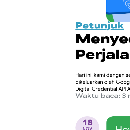
Petunjuk
Menye
Perjal
dengan
Hari ini, kami dengan 
melalu
dikeluarkan oleh Googl
Digital Credential API 
Waktu baca: 3 
18
NOV