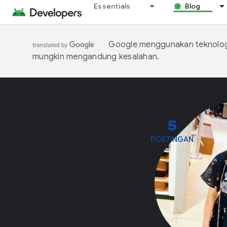
Essentials
Blog
Google menggunakan teknologi
mungkin mengandung kesalahan.
5
POSTINGAN