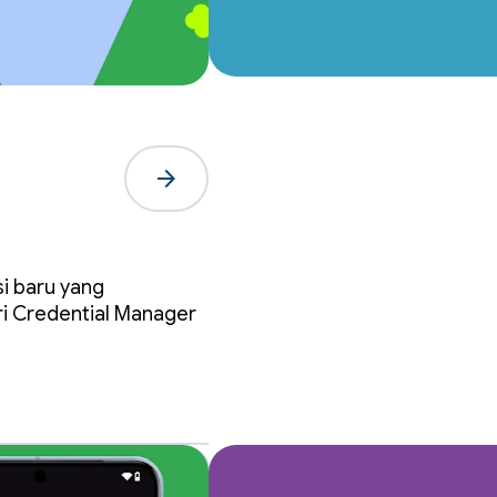
arrow_forward
asi
si baru yang
ager
ri Credential Manager