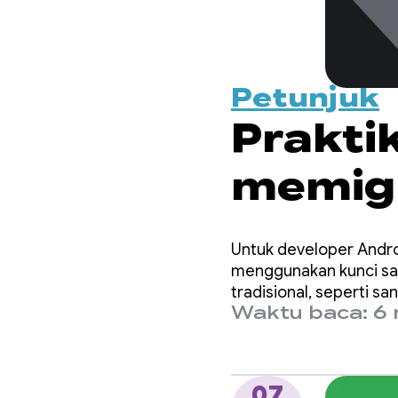
Petunjuk
Prakti
memigr
kunci 
Untuk developer Andr
Creden
menggunakan kunci sa
tradisional, seperti san
Waktu baca: 6 
07