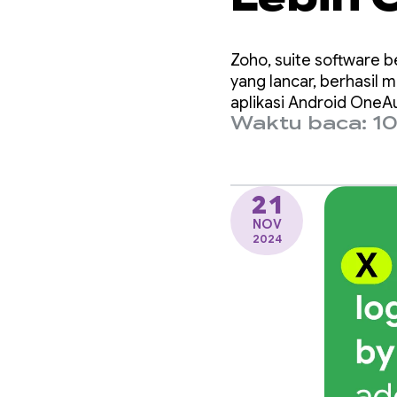
Integr
Zoho, suite software
Creden
yang lancar, berhasil 
aplikasi Android OneA
Waktu baca: 10
21
NOV
2024