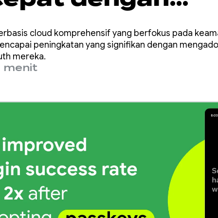
asi Kunci Sandi d
 berbasis cloud komprehensif yang berfokus pada ke
tial Manager
mencapai peningkatan yang signifikan dengan mengadop
uth mereka.
 menit