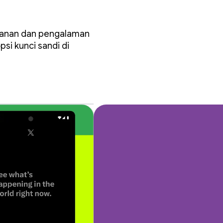
an
amanan dan pengalaman
si kunci sandi di