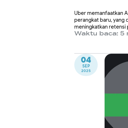
juta p
Uber memanfaatkan An
Restor
perangkat baru, yang 
meningkatkan retensi
Waktu baca: 5 
04
SEP
2025