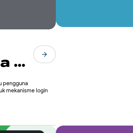
arrow_forward
a ke
du pengguna
uk mekanisme login