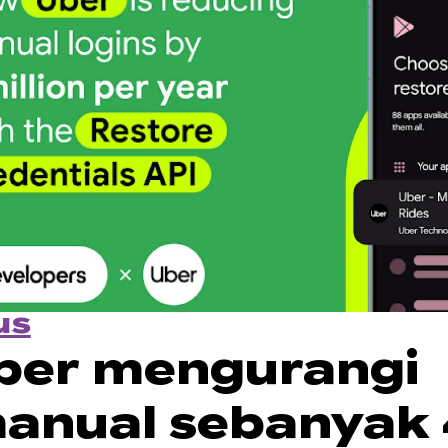
us
ber mengurangi
manual sebanyak