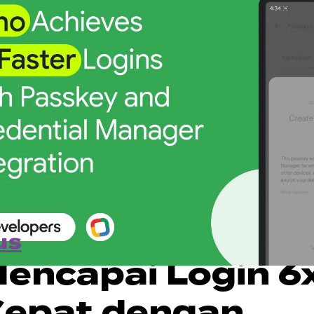
us
encapai Login 6
Cepat dengan