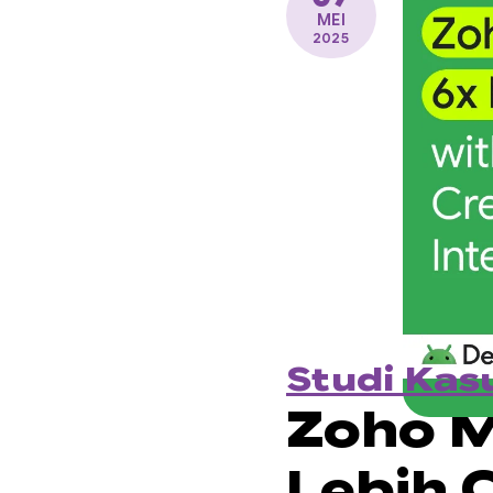
MEI
2025
Studi Kas
Zoho M
Lebih 