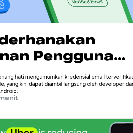
derhanakan
anan Pengguna
 Email Terverifik
senang hati mengumumkan kredensial email terverifika
i Credential Man
e, yang kini dapat diambil langsung oleh developer da
Android.
menit