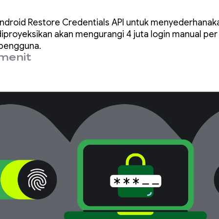
er tahun dengan
droid Restore Credentials API untuk menyederhanaka
e Credentials API
diproyeksikan akan mengurangi 4 juta login manual per
 pengguna.
menit