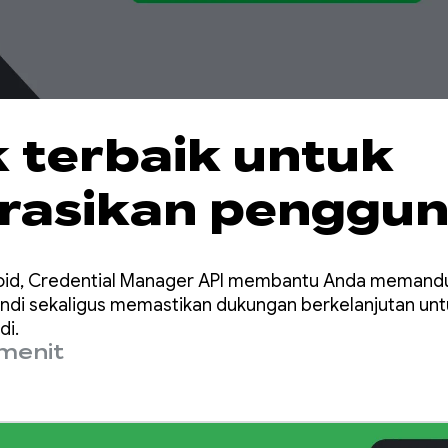
k terbaik untuk
asikan penggun
sandi dengan
oid, Credential Manager API membantu Anda meman
tial Manager
ndi sekaligus memastikan dukungan berkelanjutan unt
di.
menit