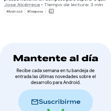
las APIs waitUntil
se cumplan determinadas condiciones.
Jose Alcérreca
•
Tiempo de lectura: 3 min
(actualizadas)
#Android
#Compose
+1
Mantente al día
Recibe cada semana en tu bandeja de
entrada las últimas novedades sobre el
desarrollo para Android.
mail
Suscribirme