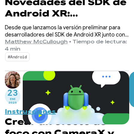
Novedades del SDK de
Android XR:
presentación de la
Desde que lanzamos la versión preliminar para
versión preliminar
desarrolladores del SDK de Android XR junto con
Samsung, Qualcomm y Unity el año pasado, nos
Matthew McCullough
•
Tiempo de lectura:
para desarrolladores 2
ha sorprendido mucho el entusiasmo que hemos
4 min
percibido en la comunidad de Android.
#Android
23
ENE
2025
Instrucciones
Crear un efecto de
foco con CameraX y