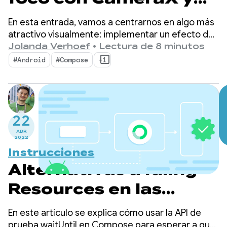
Jetpack Compose
En esta entrada, vamos a centrarnos en algo más
atractivo visualmente: implementar un efecto de
foco sobre la vista previa de la cámara usando la
Jolanda Verhoef
•
Lectura de 8 minutos
detección de caras como base para el efecto.
#Android
#Compose
+1
22
ABR
2022
Instrucciones
Alternativas a Idling
Resources en las
pruebas de Compose :
En este artículo se explica cómo usar la API de
prueba waitUntil en Compose para esperar a que