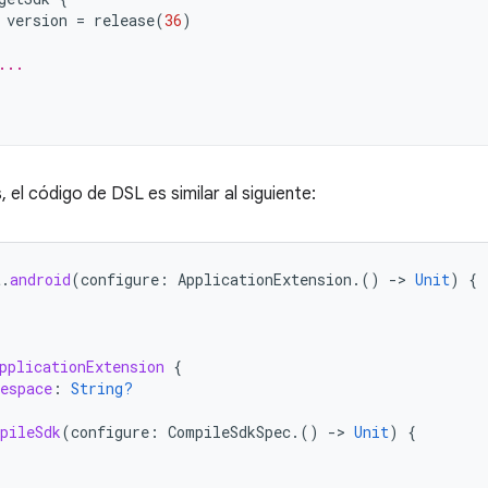
version
=
release
(
36
)
...
 el código de DSL es similar al siguiente:
t
.
android
(
configure
:
ApplicationExtension
.()
-
>
Unit
)
{
pplicationExtension
{
espace
:
String?
pileSdk
(
configure
:
CompileSdkSpec
.()
-
>
Unit
)
{