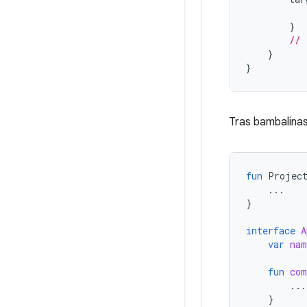
}
// 
}
}
Tras bambalinas,
fun
Projec
...
}
interface
A
var
nam
fun
com
...
}