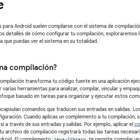
e
s para Android suelen compilarse con el sistema de compilaci
los detalles de cómo configurar tu compilación, exploraremos 
a que puedas ver el sistema en su totalidad.
na compilación?
ompilación transforma tu código fuente en una aplicación eje
r varias herramientas para analizar, compilar, vincular y empaqu
nfoque basado en tareas para organizar y ejecutar estos com
capsulan comandos que traducen sus entradas en salidas. Lo
figuración. Cuando aplicas un complemento a tu compilación, s
í a través de sus entradas y salidas. Por ejemplo, aplicar el
co
tu archivo de compilación registrará todas las tareas necesar
ndroid. El complemento
java-library
te permite compilar un 