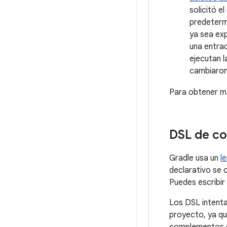
solicitó e
predetermi
ya sea exp
una entrad
ejecutan l
cambiaron 
Para obtener má
DSL de co
Gradle usa un
l
declarativo se c
Puedes escribir
Los DSL intenta
proyecto, ya qu