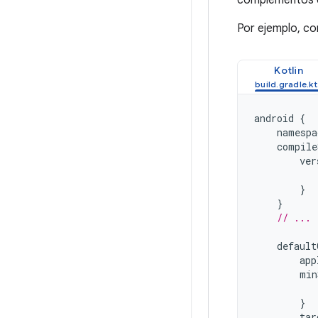
complementos de
Por ejemplo, co
Kotlin
android
{
namespa
compile
ver
}
}
// ...
default
app
min
}
tar