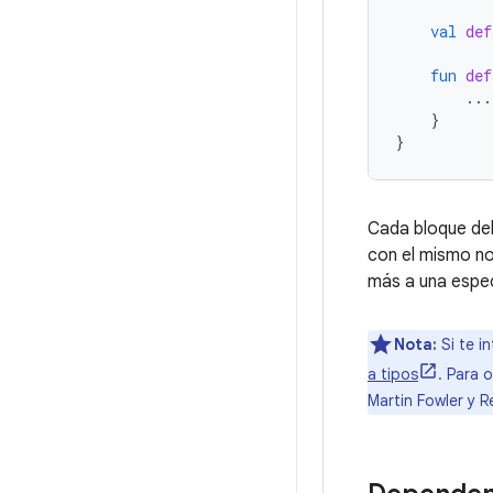
val
def
fun
def
...
}
}
Cada bloque del
con el mismo no
más a una espec
Nota:
Si te i
a tipos
. Para 
Martin Fowler y 