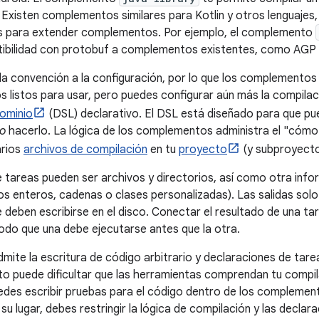
 Existen complementos similares para Kotlin y otros lenguaje
s para extender complementos. Por ejemplo, el complemento
ibilidad con protobuf a complementos existentes, como AGP
 la convención a la configuración, por lo que los complementos 
 listos para usar, pero puedes configurar aún más la compilac
dominio
(DSL) declarativo. El DSL está diseñado para que pu
o
hacerlo. La lógica de los complementos administra el "cómo"
arios
archivos de compilación
en tu
proyecto
(y subproyecto
 tareas pueden ser archivos y directorios, así como otra inf
s enteros, cadenas o clases personalizadas). Las salidas solo
 deben escribirse en el disco. Conectar el resultado de una tar
odo que una debe ejecutarse antes que la otra.
dmite la escritura de código arbitrario y declaraciones de tare
to puede dificultar que las herramientas comprendan tu compil
edes escribir pruebas para el código dentro de los complement
su lugar, debes restringir la lógica de compilación y las declar