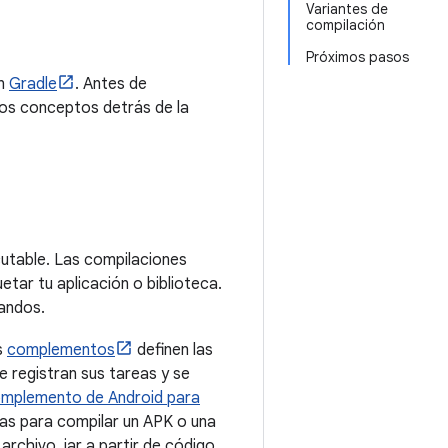
Variantes de
compilación
Próximos pasos
ón
Gradle
. Antes de
los conceptos detrás de la
cutable. Las compilaciones
etar tu aplicación o biblioteca.
andos.
s
complementos
definen las
e registran sus tareas y se
mplemento de Android para
ias para compilar un APK o una
archivo .jar a partir de código