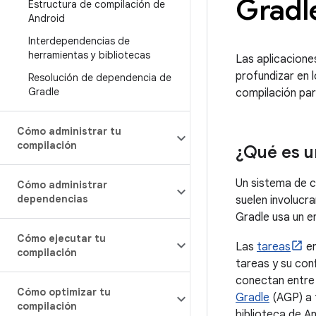
Gradl
Estructura de compilación de
Android
Interdependencias de
herramientas y bibliotecas
Las aplicacione
profundizar en 
Resolución de dependencia de
Gradle
compilación par
Cómo administrar tu
compilación
¿Qué es u
Un sistema de c
Cómo administrar
dependencias
suelen involucra
Gradle usa un e
Cómo ejecutar tu
Las
tareas
en
compilación
tareas y su con
conectan entre s
Cómo optimizar tu
Gradle
(AGP) a 
compilación
biblioteca de A