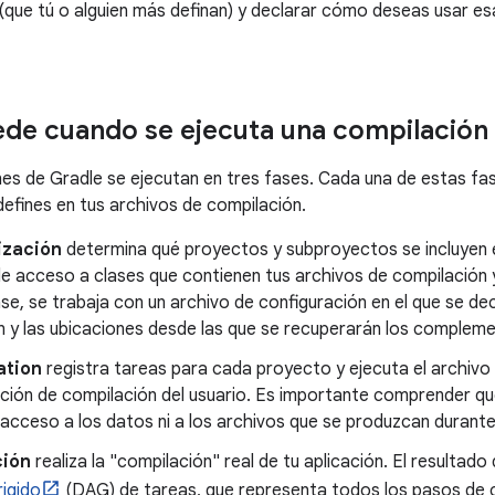
ue tú o alguien más definan) y declarar cómo deseas usar esa
de cuando se ejecuta una compilación
es de Gradle se ejecutan en tres fases. Cada una de estas fa
defines en tus archivos de compilación.
lización
determina qué proyectos y subproyectos se incluyen e
 de acceso a clases que contienen tus archivos de compilación
se, se trabaja con un archivo de configuración en el que se de
 y las ubicaciones desde las que se recuperarán los complemen
ation
registra tareas para cada proyecto y ejecuta el archivo 
ación de compilación del usuario. Es importante comprender qu
acceso a los datos ni a los archivos que se produzcan durante 
ción
realiza la "compilación" real de tu aplicación. El resultado
rigido
(DAG) de tareas, que representa todos los pasos de 