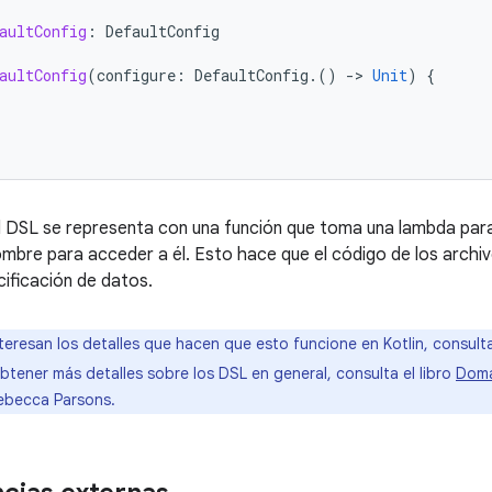
aultConfig
:
DefaultConfig
aultConfig
(
configure
:
DefaultConfig
.()
-
>
Unit
)
{
 DSL se representa con una función que toma una lambda para
mbre para acceder a él. Esto hace que el código de los archi
ificación de datos.
nteresan los detalles que hacen que esto funcione en Kotlin, consul
obtener más detalles sobre los DSL en general, consulta el libro
Doma
Rebecca Parsons.