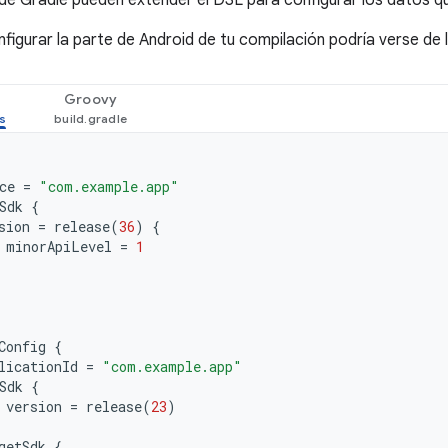
 Gradle pueden extender el DSL para configurar los datos qu
nfigurar la parte de Android de tu compilación podría verse de 
Groovy
ce
=
"com.example.app"
Sdk
{
sion
=
release
(
36
)
{
minorApiLevel
=
1
Config
{
licationId
=
"com.example.app"
Sdk
{
version
=
release
(
23
)
getSdk
{