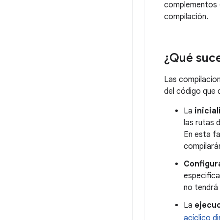
complementos (q
compilación.
¿Qué suce
Las compilacion
del código que 
La
inicia
las rutas
En esta fa
compilarán
Configur
especific
no tendrá 
La
ejecu
acíclico di