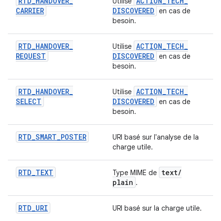
RTD
_
HANDOVER
_
ACTION
_
TECH
_
Utilise
CARRIER
DISCOVERED
en cas de
besoin.
RTD
_
HANDOVER
_
ACTION
_
TECH
_
Utilise
REQUEST
DISCOVERED
en cas de
besoin.
RTD
_
HANDOVER
_
ACTION
_
TECH
_
Utilise
SELECT
DISCOVERED
en cas de
besoin.
RTD
_
SMART
_
POSTER
URI basé sur l'analyse de la
charge utile.
RTD
_
TEXT
text
/
Type MIME de
plain
.
RTD
_
URI
URI basé sur la charge utile.