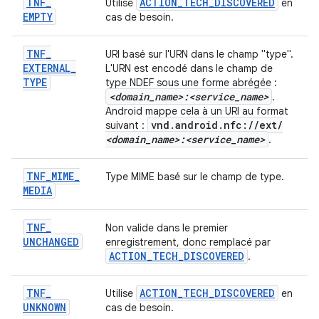
TNF
_
ACTION
_
TECH
_
DISCOVERED
Utilise
en
EMPTY
cas de besoin.
TNF
_
URI basé sur l'URN dans le champ "type".
EXTERNAL
_
L'URN est encodé dans le champ de
TYPE
type NDEF sous une forme abrégée :
<domain
_
name>:<service
_
name>
.
Android mappe cela à un URI au format
vnd
.
android
.
nfc:
/
/
ext
/
suivant :
<domain
_
name>:<service
_
name>
.
TNF
_
MIME
_
Type MIME basé sur le champ de type.
MEDIA
TNF
_
Non valide dans le premier
UNCHANGED
enregistrement, donc remplacé par
ACTION
_
TECH
_
DISCOVERED
.
TNF
_
ACTION
_
TECH
_
DISCOVERED
Utilise
en
UNKNOWN
cas de besoin.