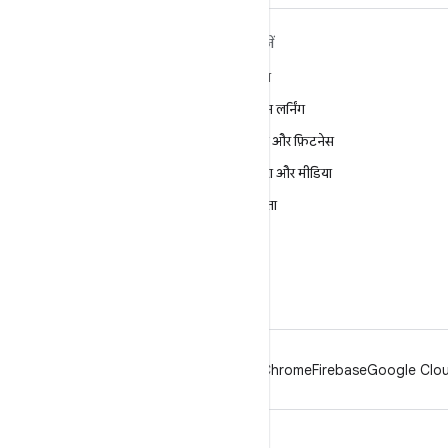
ANDROID के बारे में ज़्यादा
खोजें
जानें
गेमिंग
Android
मशीन लर्निंग
Android for Enterprise
सेहत और फ़िटनेस
सुरक्षा
कैमरा और मीडिया
सोर्स
निजता
समाचार
5G
ब्लॉग
पॉडकास्ट
Android
Chrome
Firebase
Google Cloud