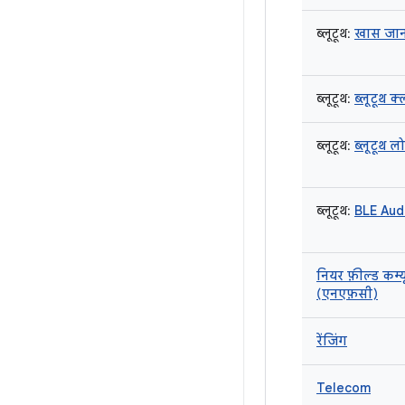
ब्लूटूथ:
खास जा
ब्लूटूथ:
ब्लूटूथ 
ब्लूटूथ:
ब्लूटूथ ल
ब्लूटूथ:
BLE Aud
नियर फ़ील्ड कम्
(एनएफ़सी)
रेंजिंग
Telecom