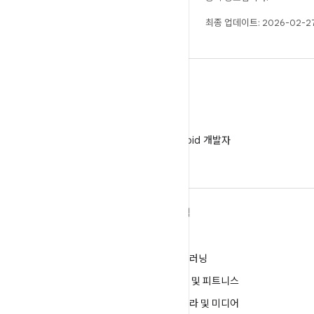
최종 업데이트: 2026-02-27
WeChat
WeChat에서 Android 개발자
팔로우
ANDROID 자세히 알아보기
탐색
Android
게임
엔터프라이즈용 Android
머신러닝
보안
건강 및 피트니스
소스
카메라 및 미디어