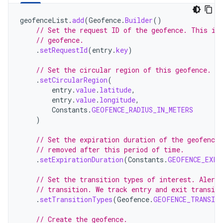
geofenceList
.
add
(
Geofence
.
Builder
()
// Set the request ID of the geofence. This is
// geofence.
.
setRequestId
(
entry
.
key
)
// Set the circular region of this geofence.
.
setCircularRegion
(
entry
.
value
.
latitude
,
entry
.
value
.
longitude
,
Constants
.
GEOFENCE_RADIUS_IN_METERS
)
// Set the expiration duration of the geofence
// removed after this period of time.
.
setExpirationDuration
(
Constants
.
GEOFENCE_EXPI
// Set the transition types of interest. Alerts
// transition. We track entry and exit transit
.
setTransitionTypes
(
Geofence
.
GEOFENCE_TRANSIT
// Create the geofence.