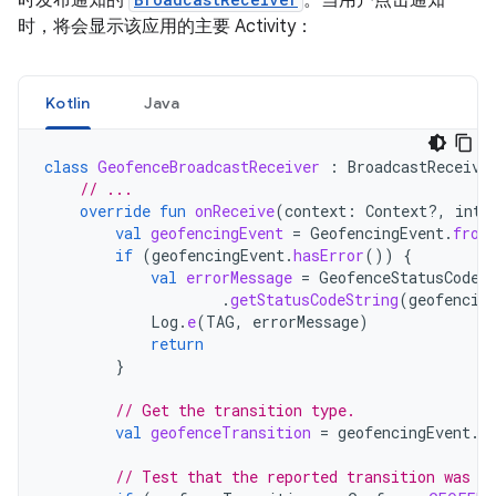
时发布通知的
。当用户点击通知
时，将会显示该应用的主要 Activity：
Kotlin
Java
class
GeofenceBroadcastReceiver
:
BroadcastReceive
// ...
override
fun
onReceive
(
context
:
Context?,
inte
val
geofencingEvent
=
GeofencingEvent
.
from
if
(
geofencingEvent
.
hasError
())
{
val
errorMessage
=
GeofenceStatusCodes
.
getStatusCodeString
(
geofencin
Log
.
e
(
TAG
,
errorMessage
)
return
}
// Get the transition type.
val
geofenceTransition
=
geofencingEvent
.
g
// Test that the reported transition was o