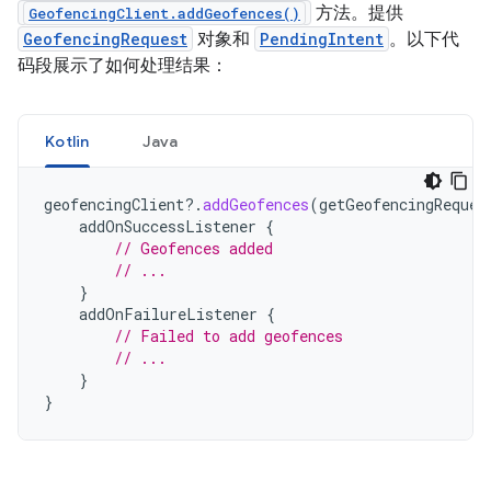
方法。提供
GeofencingClient.addGeofences()
GeofencingRequest
对象和
PendingIntent
。以下代
码段展示了如何处理结果：
Kotlin
Java
geofencingClient
?.
addGeofences
(
getGeofencingReques
addOnSuccessListener
{
// Geofences added
// ...
}
addOnFailureListener
{
// Failed to add geofences
// ...
}
}