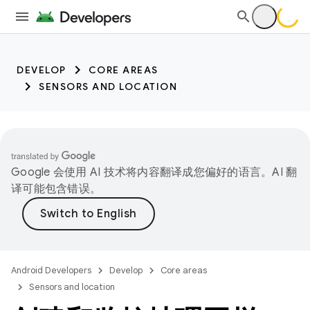
trait:citc
DEVELOP
CORE AREAS
SENSORS AND LOCATION
Google 会使用 AI 技术将内容翻译成您偏好的语言。AI 翻
译可能包含错误。
Android Developers
Develop
Core areas
Sensors and location