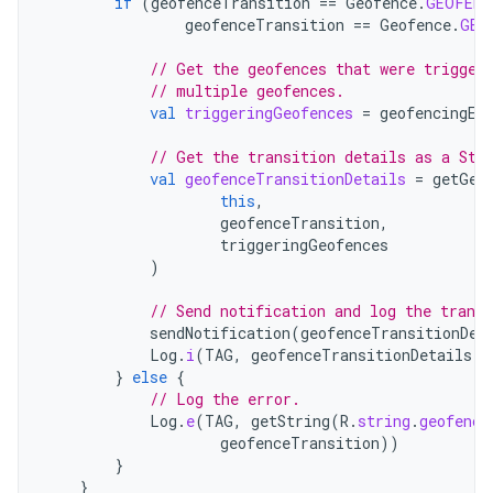
if
(
geofenceTransition
==
Geofence
.
GEOFENC
geofenceTransition
==
Geofence
.
GEO
// Get the geofences that were trigger
// multiple geofences.
val
triggeringGeofences
=
geofencingEv
// Get the transition details as a Str
val
geofenceTransitionDetails
=
getGeo
this
,
geofenceTransition
,
triggeringGeofences
)
// Send notification and log the transi
sendNotification
(
geofenceTransitionDet
Log
.
i
(
TAG
,
geofenceTransitionDetails
)
}
else
{
// Log the error.
Log
.
e
(
TAG
,
getString
(
R
.
string
.
geofence
geofenceTransition
))
}
}