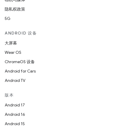
隐私权政策
5G
ANDROID 设备
大屏幕
Wear OS
ChromeOS 设备
Android for Cars
Android TV
版本
Android 17
Android 16
Android 15