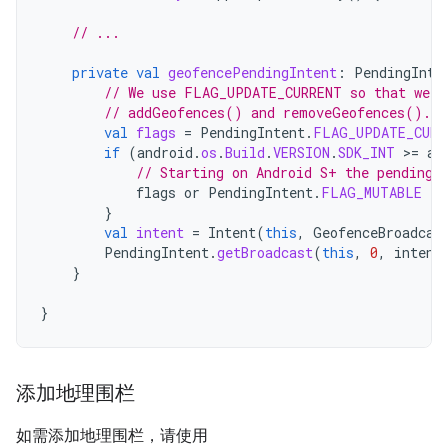
// ...
private
val
geofencePendingIntent
:
PendingInte
// We use FLAG_UPDATE_CURRENT so that we g
// addGeofences() and removeGeofences().
val
flags
=
PendingIntent
.
FLAG_UPDATE_CURR
if
(
android
.
os
.
Build
.
VERSION
.
SDK_INT
>
=
an
// Starting on Android S+ the pending 
flags
or
PendingIntent
.
FLAG_MUTABLE
}
val
intent
=
Intent
(
this
,
GeofenceBroadcas
PendingIntent
.
getBroadcast
(
this
,
0
,
intent
}
}
添加地理围栏
如需添加地理围栏，请使用