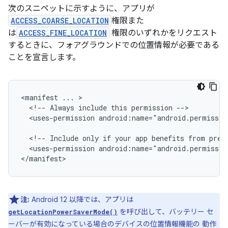
次のスニペットに示すように、アプリが
ACCESS_COARSE_LOCATION
権限また
は
ACCESS_FINE_LOCATION
権限のいずれかをリクエスト
するときに、フォアグラウンドでの位置情報が必要である
ことを宣言します。
<manifest
...
<!--
Always
include
this
permission
<uses-permission
android:name="android.permissio
<!--
Include
only
if
your
app
benefits
from
prec
<uses-permission
android:name="android.permissio
注:
Android 12 以降では、アプリは
を呼び出して、バッテリー セ
getLocationPowerSaverMode()
ーバーが有効になっている場合のデバイスの位置情報機能の 動作