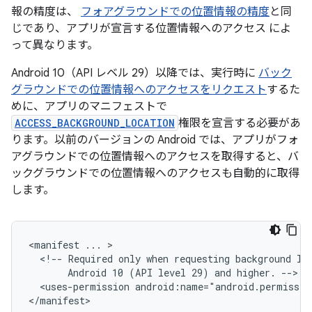
報の精度は、
フォアグラウンドでの位置情報の精度
と同
じであり、アプリが宣言する位置情報へのアクセス によ
って異なります。
Android 10（API レベル 29）以降では、実行時に
バック
グラウンドでの位置情報へのアクセスをリクエスト
するた
めに、アプリのマニフェストで
ACCESS_BACKGROUND_LOCATION
権限を宣言する必要があ
ります。以前のバージョンの Android では、アプリがフォ
アグラウンドでの位置情報へのアクセスを取得すると、バ
ックグラウンドでの位置情報へのアクセスも自動的に取得
します。
<manifest
...
<!--
Required
only
when
requesting
background
lo
Android
10
(API
level
29)
and
higher.
<uses-permission
android:name="android.permissio