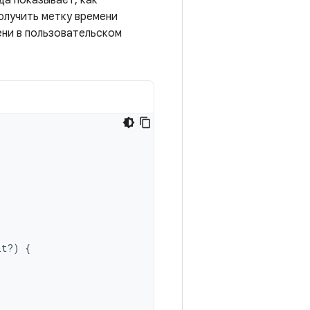
а показывает, как
олучить метку времени
ени в пользовательском
lt?)
{