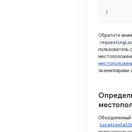
}
Обратите вним
requestingLo
пользователь 
местоположен
местоположен
экземплярами 
Определи
местопо
Объединенный 
LocationCall