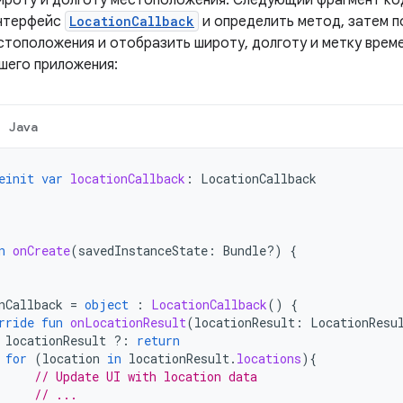
роту и долготу местоположения. Следующий фрагмент код
интерфейс
LocationCallback
и определить метод, затем п
стоположения и отобразить широту, долготу и метку врем
шего приложения:
Java
einit
var
locationCallback
:
LocationCallback
n
onCreate
(
savedInstanceState
:
Bundle?)
{
nCallback
=
object
:
LocationCallback
()
{
rride
fun
onLocationResult
(
locationResult
:
LocationResu
locationResult
?:
return
for
(
location
in
locationResult
.
locations
){
// Update UI with location data
// ...