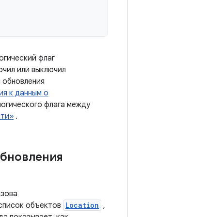
огический флаг
ючил или выключил
 обновления
я к данным о
логического флага между
сти»
.
обновления
ызова
 список объектов
Location
,