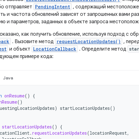
бо отправляет
PendingIntent
, содержащий местоположен
сть и частота обновлений зависят от запрошенных вами ра
ю и параметров, заданных в объекте запроса местополож
оказано, как получить обновление, используя подход с об
back
. Вызовите метод
requestLocationUpdates()
, пере
est
и объект
LocationCallback
. Определите метод
sta
едующем примере кода:
Java
n
onResume
()
{
nResume
()
uestingLocationUpdates
)
startLocationUpdates
()
startLocationUpdates
()
{
cationClient
.
requestLocationUpdates
(
locationRequest
,