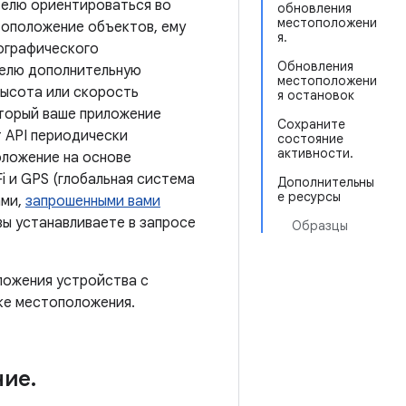
телю ориентироваться во
обновления
местоположени
тоположение объектов, ему
я.
ографического
Обновления
телю дополнительную
местоположени
 высота или скорость
я остановок
торый ваше приложение
Сохраните
т API периодически
состояние
активности.
оложение на основе
i и GPS (глобальная система
Дополнительны
е ресурсы
ами,
запрошенными вами
вы устанавливаете в запросе
Образцы
ложения устройства с
ке местоположения.
ние
.