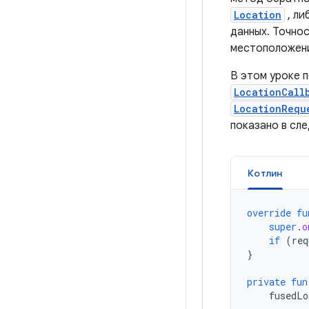
Location
, ли
данных. Точно
местоположени
В этом уроке п
LocationCall
LocationRequ
показано в сл
Котлин
override
fu
super
.
o
if
(
req
}
private
fun
fusedLo