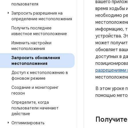
вашего прилож
пользователя
время ходьбы 
Запросить разрешения на
необходимо ре
определение местоположения
местоположени
Получить последнее
информацию, та
известное местоположение
устройства. Э
может получит
Изменить настройки
местоположения
обновляет ваш
доступных в д
Запросить обновления
позиционирова
местоположения
разрешениями 
Доступ к местоположению в
местоположен
фоновом режиме
Создание и мониторинг
В этом уроке 
геозон
помощью мет
Определите
,
когда
пользователи начинают
действие
Получите
Оптимизировать