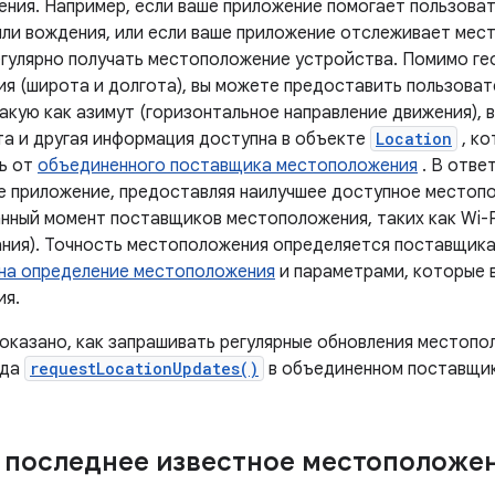
ения. Например, если ваше приложение помогает пользова
или вождения, или если ваше приложение отслеживает мес
гулярно получать местоположение устройства. Помимо ге
я (широта и долгота), вы можете предоставить пользова
кую ​​как азимут (горизонтальное направление движения),
та и другая информация доступна в объекте
Location
, ко
ь от
объединенного поставщика местоположения
. В отве
е приложение, предоставляя наилучшее доступное местоп
анный момент поставщиков местоположения, таких как Wi-F
ния). Точность местоположения определяется поставщик
на определение местоположения
и параметрами, которые 
ия.
показано, как запрашивать регулярные обновления местопо
ода
requestLocationUpdates()
в объединенном поставщи
 последнее известное местоположе