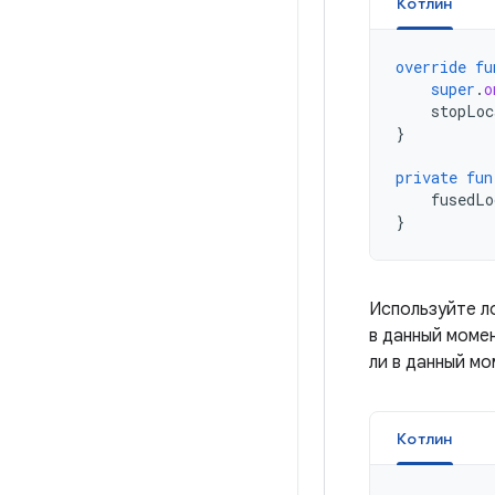
Котлин
override
fu
super
.
o
stopLoc
}
private
fun
fusedLo
}
Используйте л
в данный моме
ли в данный мо
Котлин