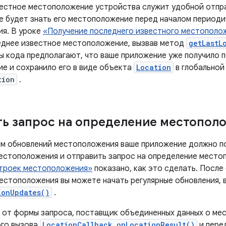
естное местоположение устройства служит удобной отпра
е будет знать его местоположение перед началом периоди
я. В уроке
«Получение последнего известного местополо
еднее известное местоположение, вызвав метод
getLastL
ы кода предполагают, что ваше приложение уже получило 
е и сохранило его в виде объекта
Location
в глобальной
tion
.
ь запрос на определение местопол
м обновлений местоположения ваше приложение должно п
естоположения и отправить запрос на определение местоп
троек местоположения»
показано, как это сделать. После
естоположения вы можете начать регулярные обновления, 
ionUpdates()
.
 от формы запроса, поставщик объединенных данных о ме
ого вызова
LocationCallback.onLocationResult()
и пере