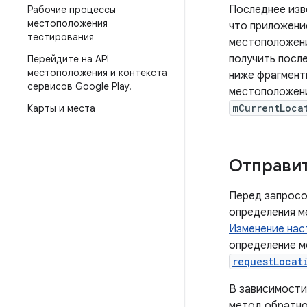
Последнее изв
Рабочие процессы
местоположения
что приложени
тестирования
местоположени
получить посл
Перейдите на API
местоположения и контекста
ниже фрагмент
сервисов Google Play
.
местоположени
mCurrentLoca
Карты и места
Отправит
Перед запросо
определения м
Изменение нас
определение м
requestLocat
В зависимости
метод обратн