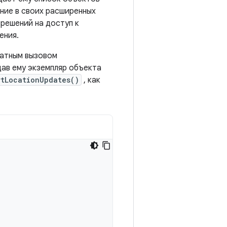
ие в своих расширенных
зрешений на доступ к
ения.
ратным вызовом
дав ему экземпляр объекта
rtLocationUpdates()
, как