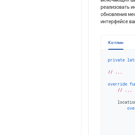
включающих ши
реализовать 
обновления ме
интерфейсе ва
Котлин
private
lat
// ...
override
fu
// ...
locatio
ove