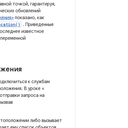
вной точкой, гарантируя,
ческих обновлений
жения»
показано, как
ocation()
. Приведенные
последнее известное
 переменной
ожения
одключиться к службам
оложения. В уроке «
 отправки запроса на
вызвав
стоположении либо вызывает
дает ему список объектов