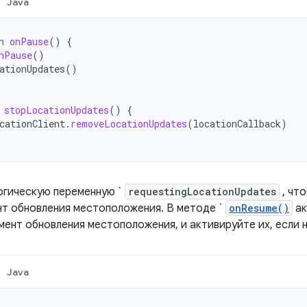
Java
n
onPause
()
{
nPause
()
ationUpdates
()
stopLocationUpdates
()
{
cationClient
.
removeLocationUpdates
(
locationCallback
)
огическую переменную `
requestingLocationUpdates
, чт
нт обновления местоположения. В методе `
onResume()
ак
мент обновления местоположения, и активируйте их, если н
Java