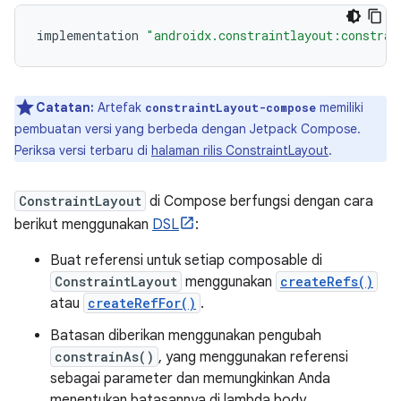
implementation
"androidx.constraintlayout:constrai
Catatan:
Artefak
memiliki
constraintLayout-compose
pembuatan versi yang berbeda dengan Jetpack Compose.
Periksa versi terbaru di
halaman rilis ConstraintLayout
.
ConstraintLayout
di Compose berfungsi dengan cara
berikut menggunakan
DSL
:
Buat referensi untuk setiap composable di
ConstraintLayout
menggunakan
createRefs()
atau
createRefFor()
.
Batasan diberikan menggunakan pengubah
constrainAs()
, yang menggunakan referensi
sebagai parameter dan memungkinkan Anda
menentukan batasannya di lambda body.