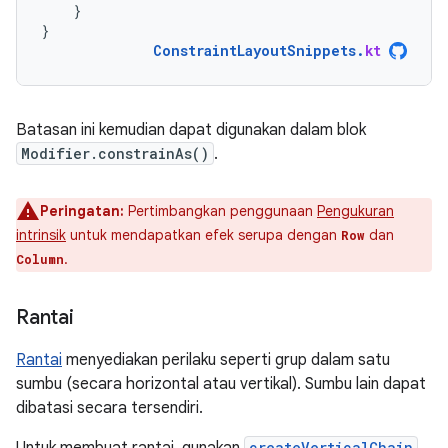
}
}
ConstraintLayoutSnippets
.
kt
Batasan ini kemudian dapat digunakan dalam blok
Modifier.constrainAs()
.
Peringatan:
Pertimbangkan penggunaan
Pengukuran
intrinsik
untuk mendapatkan efek serupa dengan
dan
Row
.
Column
Rantai
Rantai
menyediakan perilaku seperti grup dalam satu
sumbu (secara horizontal atau vertikal). Sumbu lain dapat
dibatasi secara tersendiri.
Untuk membuat rantai, gunakan
createVerticalChain