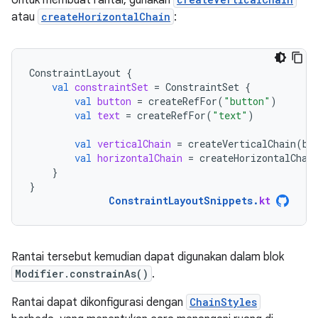
atau
createHorizontalChain
:
ConstraintLayout
{
val
constraintSet
=
ConstraintSet
{
val
button
=
createRefFor
(
"button"
)
val
text
=
createRefFor
(
"text"
)
val
verticalChain
=
createVerticalChain
(
bu
val
horizontalChain
=
createHorizontalChai
}
}
ConstraintLayoutSnippets
.
kt
Rantai tersebut kemudian dapat digunakan dalam blok
Modifier.constrainAs()
.
Rantai dapat dikonfigurasi dengan
ChainStyles