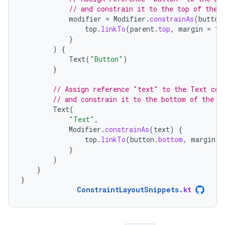
// and constrain it to the top of the 
modifier
=
Modifier
.
constrainAs
(
button
top
.
linkTo
(
parent
.
top
,
margin
=
16
}
)
{
Text
(
"Button"
)
}
// Assign reference "text" to the Text com
// and constrain it to the bottom of the B
Text
(
"Text"
,
Modifier
.
constrainAs
(
text
)
{
top
.
linkTo
(
button
.
bottom
,
margin
=
}
)
}
}
ConstraintLayoutSnippets
.
kt