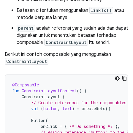
Batasan ditentukan menggunakan
linkTo()
atau
metode berguna lainnya.
parent
adalah referensi yang sudah ada dan dapat
digunakan untuk menentukan batasan terhadap
composable
ConstraintLayout
itu sendiri.
Berikut ini contoh composable yang menggunakan
ConstraintLayout
:
@Composable
fun
ConstraintLayoutContent
()
{
ConstraintLayout
{
// Create references for the composables t
val
(
button
,
text
)
=
createRefs
()
Button
(
onClick
=
{
/* Do something */
},
// Assign reference "button" to the Bu