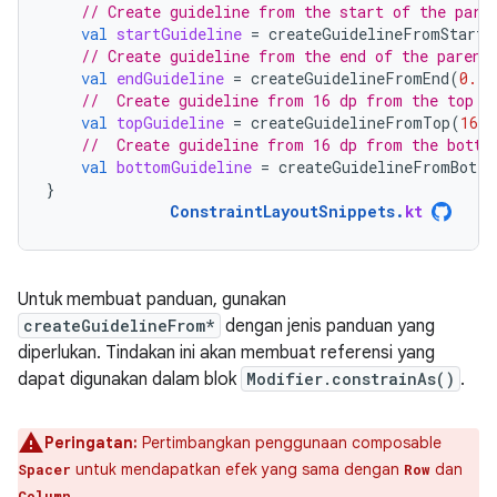
// Create guideline from the start of the pare
val
startGuideline
=
createGuidelineFromStart
(
// Create guideline from the end of the parent
val
endGuideline
=
createGuidelineFromEnd
(
0.1f
//  Create guideline from 16 dp from the top o
val
topGuideline
=
createGuidelineFromTop
(
16.
d
//  Create guideline from 16 dp from the botto
val
bottomGuideline
=
createGuidelineFromBotto
}
ConstraintLayoutSnippets
.
kt
Untuk membuat panduan, gunakan
createGuidelineFrom*
dengan jenis panduan yang
diperlukan. Tindakan ini akan membuat referensi yang
dapat digunakan dalam blok
Modifier.constrainAs()
.
Peringatan:
Pertimbangkan penggunaan composable
untuk mendapatkan efek yang sama dengan
dan
Spacer
Row
.
Column