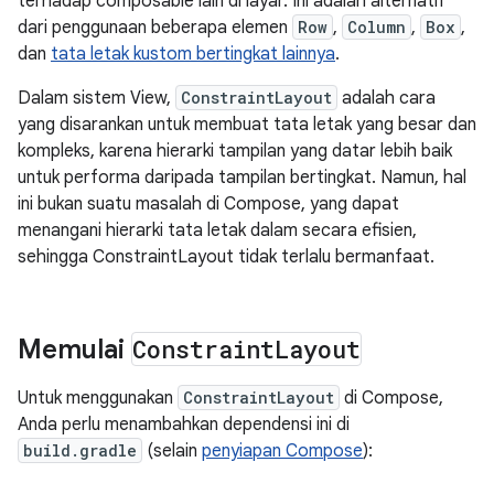
terhadap composable lain di layar. Ini adalah alternatif
dari penggunaan beberapa elemen
Row
,
Column
,
Box
,
dan
tata letak kustom bertingkat lainnya
.
Dalam sistem View,
ConstraintLayout
adalah cara
yang disarankan untuk membuat tata letak yang besar dan
kompleks, karena hierarki tampilan yang datar lebih baik
untuk performa daripada tampilan bertingkat. Namun, hal
ini bukan suatu masalah di Compose, yang dapat
menangani hierarki tata letak dalam secara efisien,
sehingga ConstraintLayout tidak terlalu bermanfaat.
Memulai
Constraint
Layout
Untuk menggunakan
ConstraintLayout
di Compose,
Anda perlu menambahkan dependensi ini di
build.gradle
(selain
penyiapan Compose
):