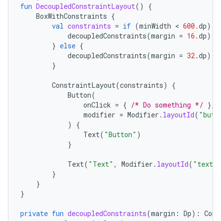
fun
DecoupledConstraintLayout
()
{
BoxWithConstraints
{
val
constraints
=
if
(
minWidth
 < 
600.
dp
)
{
decoupledConstraints
(
margin
=
16.
dp
)
/
}
else
{
decoupledConstraints
(
margin
=
32.
dp
)
/
}
ConstraintLayout
(
constraints
)
{
Button
(
onClick
=
{
/* Do something */
},
modifier
=
Modifier
.
layoutId
(
"butt
)
{
Text
(
"Button"
)
}
Text
(
"Text"
,
Modifier
.
layoutId
(
"text"
}
}
}
private
fun
decoupledConstraints
(
margin
:
Dp
):
Cons