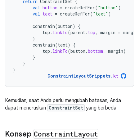
return
ConstraintSet
{
val
button
=
createRefFor
(
"button"
)
val
text
=
createRefFor
(
"text"
)
constrain
(
button
)
{
top
.
linkTo
(
parent
.
top
,
margin
=
margin
}
constrain
(
text
)
{
top
.
linkTo
(
button
.
bottom
,
margin
)
}
}
}
ConstraintLayoutSnippets
.
kt
Kemudian, saat Anda perlu mengubah batasan, Anda
dapat meneruskan
ConstraintSet
yang berbeda.
Konsep
Constraint
Layout