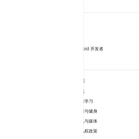
微信
在微信中关注 Android 开发者
关于 ANDROID
发现
Android
游戏
适用于企业的 Android
机器学习
安全
健康与健身
源代码
相机与媒体
新闻
隐私权政策