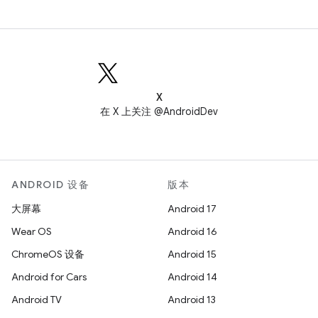
X
在 X 上关注 @AndroidDev
ANDROID 设备
版本
大屏幕
Android 17
Wear OS
Android 16
ChromeOS 设备
Android 15
Android for Cars
Android 14
Android TV
Android 13