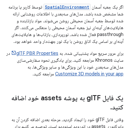
اگر یک جعبه آسمان
SpatialEnvironment
توسط کاربر یا برنامه
شما مشخص شده باشد، مدل‌های سه‌بعدی با اطلاعات روشنایی ارائه
شده توسط جعبه آسمان محیطی روشن می‌شوند. مواد بازتابنده و
هایلایت‌های آینه‌ای نیز جعبه آسمان محیطی را منعکس می‌کنند. اگر
passthrough فعال شده باشد، نورپردازی، بازتاب‌ها و هایلایت‌های
آینه‌ای بر اساس یک اتاق روشن با یک نور جهت‌دار واحد خواهد بود.
برای مرور سریع مواد پشتیبانی شده، به
glTF PBR Properties
در
سایت Khronos مراجعه کنید. برای یادگیری نحوه سفارشی‌سازی
مدل‌های سه‌بعدی خود با این ویژگی‌ها و سایر ویژگی‌ها، به
Customize 3D models in your app
مراجعه کنید.
یک فایل gl
TF به پوشه assets خود اضافه
کنید
.
وقتی فایل glTF خود را ایجاد کردید، مرحله بعدی اضافه کردن آن به
دایرکتوری assets در اندروید استودیو است. توصیه می‌کنیم برای