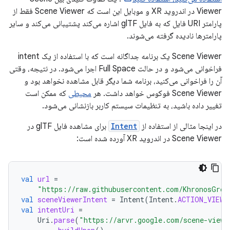
Viewer در اندروید XR و موبایل این است که Scene Viewer فقط از
پارامتر URI فایل که به فایل glTF اشاره می‌کند پشتیبانی می‌کند و سایر
پارامترها نادیده گرفته می‌شوند.
Scene Viewer یک برنامه جداگانه است که با استفاده از یک intent
فراخوانی می‌شود و در حالت Full Space اجرا می‌شود. در نتیجه، وقتی
آن را فراخوانی می‌کنید، برنامه شما دیگر قابل مشاهده نخواهد بود و
Scene Viewer فوکوس خواهد داشت. هر
محیطی
که ممکن است
تغییر داده باشید، به تنظیمات سیستم کاربر بازنشانی می‌شود.
در اینجا مثالی از استفاده از
Intent
برای مشاهده فایل glTF در
Scene Viewer در اندروید XR آورده شده است:
val
url
=
"https://raw.githubusercontent.com/KhronosGrou
val
sceneViewerIntent
=
Intent
(
Intent
.
ACTION_VIEW
)
val
intentUri
=
Uri
.
parse
(
"https://arvr.google.com/scene-viewe