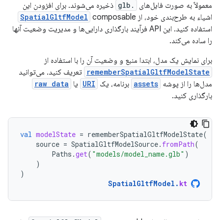
معمولاً به صورت فایل‌های
.glb
ذخیره می‌شوند. برای افزودن این
اشیاء به طرح‌بندی خود، از
composable
SpatialGltfModel
استفاده کنید. این API فرآیند بارگذاری دارایی‌ها و مدیریت وضعیت آنها
را ساده می‌کند.
برای نمایش یک مدل، ابتدا منبع و وضعیت آن را با استفاده از
rememberSpatialGltfModelState
تعریف کنید. می‌توانید
مدل‌ها را از پوشه
assets
برنامه، یک
URI
یا
raw data
بارگذاری کنید.
val
modelState
=
rememberSpatialGltfModelState
(
source
=
SpatialGltfModelSource
.
fromPath
(
Paths
.
get
(
"models/model_name.glb"
)
)
)
SpatialGltfModel
.
kt