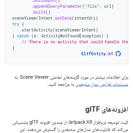
.
buildUpon
()
.
appendQueryParameter
(
"file"
,
url
)
.
build
()
sceneViewerIntent
.
setData
(
intentUri
)
try
{
startActivity
(
sceneViewerIntent
)
}
catch
(
e
:
ActivityNotFoundException
)
{
// There is no activity that could handle the 
}
GltfEntity
.
kt
برای اطلاعات بیشتر در مورد گزینه‌های تعاملی Scene Viewer، به
مستندات طراحی مدل سه‌بعدی
ما مراجعه کنید.
افزونه‌های gl
TF
کیت توسعه نرم‌افزار Jetpack XR از چندین افزونه glTF پشتیبانی
می‌کند که قابلیت‌های مدل‌های سه‌بعدی را گسترش می‌دهند. این