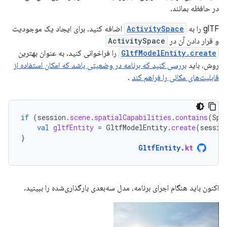
در حافظه بمانند.
glTF را به
ActivitySpace
اضافه کنید. برای ایجاد یک موجودیت
و قرار دادن آن در
ActivitySpace
GltfModelEntity.create
را فراخوانی کنید. به عنوان بهترین
روش، باید
بررسی کنید که برنامه در وضعیتی باشد که امکان استفاده از
قابلیت‌های مکانی را فراهم کند
.
if
(
session
.
scene
.
spatialCapabilities
.
contains
(
Spa
val
gltfEntity
=
GltfModelEntity
.
create
(
sessio
}
GltfEntity
.
kt
اکنون باید هنگام اجرای برنامه، مدل سه‌بعدی بارگذاری‌شده را ببینید.