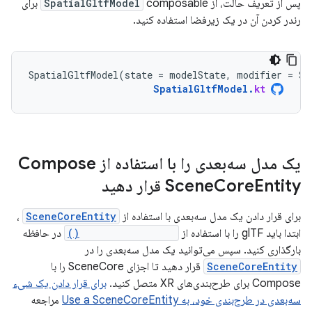
پس از تعریف حالت، از
SpatialGltfModel
composable برای
رندر کردن آن در یک زیرفضا استفاده کنید.
SpatialGltfModel
(
state
=
modelState
,
modifier
=
Su
SpatialGltfModel
.
kt
یک مدل سه‌بعدی را با استفاده از Compose
Entity قرار دهید
Core
Scene
برای قرار دادن یک مدل سه‌بعدی با استفاده از
SceneCoreEntity
،
ابتدا باید glTF را با استفاده از
GltfModel.create()
در حافظه
بارگذاری کنید. سپس می‌توانید یک مدل سه‌بعدی را در
SceneCoreEntity
قرار دهید تا اجزای SceneCore را با
Compose برای طرح‌بندی‌های XR متصل کنید.
برای قرار دادن یک شیء
سه‌بعدی در طرح‌بندی خود، به Use a SceneCoreEntity
مراجعه