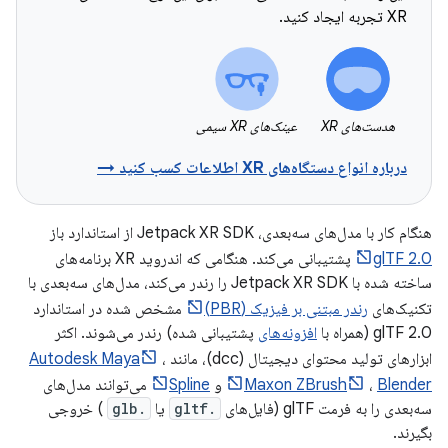
XR تجربه ایجاد کنید.
هدست‌های XR
عینک‌های XR سیمی
درباره انواع دستگاه‌های XR اطلاعات کسب کنید →
هنگام کار با مدل‌های سه‌بعدی، Jetpack XR SDK از استاندارد باز
glTF 2.0
پشتیبانی می‌کند. هنگامی که اندروید XR برنامه‌های
ساخته شده با Jetpack XR SDK را رندر می‌کند، مدل‌های سه‌بعدی با
تکنیک‌های
رندر مبتنی بر فیزیک (PBR)
مشخص شده در استاندارد
glTF 2.0 (همراه با
افزونه‌های
پشتیبانی شده) رندر می‌شوند. اکثر
ابزارهای تولید محتوای دیجیتال (dcc)، مانند
،
Autodesk Maya
Blender
،
Maxon ZBrush
و
Spline
می‌توانند مدل‌های
سه‌بعدی را به فرمت glTF (فایل‌های
.gltf
یا
.glb
) خروجی
بگیرند.