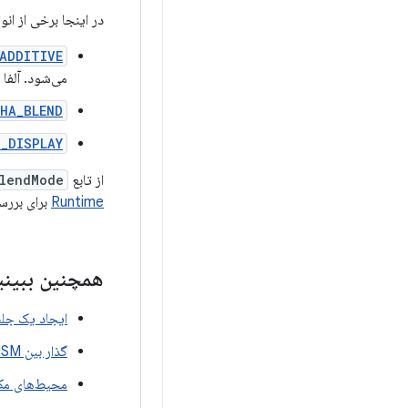
در اینجا برخی از انو
ADDITIVE
می‌شود. آلفا
HA_BLEND
O_DISPLAY
از تابع
endMode()
Runtime
برای بررس
همچنین ببینی
ایجاد یک جل
گذار بین HSM و FSM
محیط‌های مکا