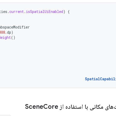
ties
.
current
.
isSpatialUiEnabled
)
{
ubspaceModifier
488.
dp
)
Height
()
SpatialCapabil
ی مکانی با استفاده از Scene
Core