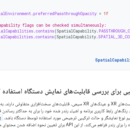
ialEnvironment
.
preferredPassthroughOpacity
=
1f
apability flags can be checked simultaneously:
ialCapabilities
.
contains
(
SpatialCapability
.
PASSTHROUGH_
ialCapabilities
.
contains
(
SpatialCapability
.
SPATIAL_3D_CO
SpatialCapabil
بی برای بررسی قابلیت‌های نمایش دستگاه استفاده ک
در اندروید XR، هدست‌های XR و عینک‌های XR سیمی، قابلیت‌های سخت‌افزاری 
رنگ‌های رابط کاربری برنامه و اشیاء رندر شده خود را برای به حداکثر رساندن 
 نوع نمایشگر و حالت ترکیبی ترجیحی مورد استفاده توسط دستگاه باشد. API
e
از این API برای تعیین نحوه اضافه شدن محتوای مجازی به دنیای واقعی استفاده کنید.