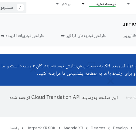
توسعه دهید
بیشتر
/
JETP
اتالیزور
طراحی تجربه‌های فراگیر ➡️
طراحی تجربیات افزوده ➡️
زار اندروید XR
به نسخه پیش‌نمایش توسعه‌دهندگان ۴ رسیده
است و ما م
 برای ارتباط با ما به
صفحه پشتیبانی
ما مراجعه کنید.
این صفحه به‌وسیله
ترجمه شده
Develop
Devices
Android XR
Jetpack XR SDK
راهنما