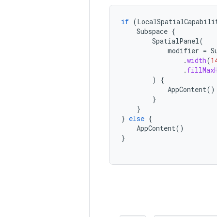
if
(
LocalSpatialCapabili
Subspace
{
SpatialPanel
(
modifier
=
S
.
width
(
1
.
fillMax
)
{
AppContent
()
}
}
}
else
{
AppContent
()
}