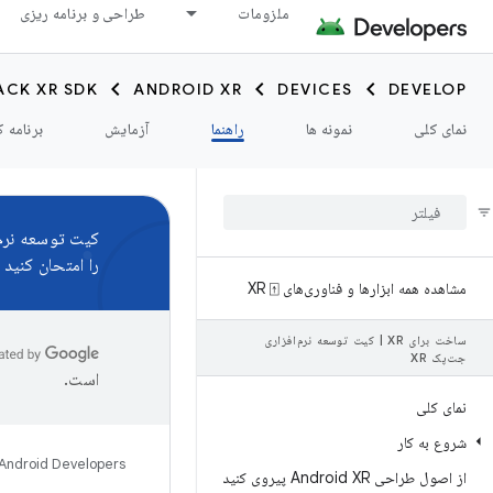
ملزومات
طراحی و برنامه ریزی
ACK XR SDK
ANDROID XR
DEVICES
DEVELOP
نمای کلی
نمونه ها
راهنما
آزمایش
برنامه ک
کیت توسعه نرم‌اف
را امتحان کنید و
مشاهده همه ابزارها و فناوری‌های XR ⍐
ساخت برای XR
|
کیت توسعه نرم‌افزاری
جت‌پک XR
است.
نمای کلی
شروع به کار
Android Developers
از اصول طراحی Android XR پیروی کنید