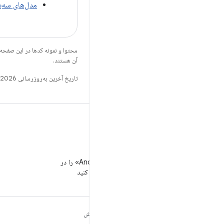
مدل‌های سه‌بع
محتوا و نمونه کدها در این صفحه
آن هستند.
تاریخ آخرین به‌روزرسانی 2026-08-06 به‌وقت ساعت هماهنگ جهانی.
WeChat
«توسعه‌دهندگان Android» را در
WeChat دنبال کنید
مطالب بیشتر درباره
کاوش
ANDROID