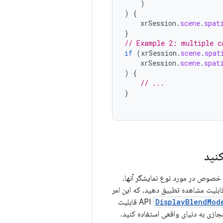
)
)
{
xrSession
.
scene
.
spat
}
// Example 2: multiple c
if
(
xrSession
.
scene
.
spat
xrSession
.
scene
.
spat
)
{
// ...
}
نید
متفاوتی دارند، به خصوص در مورد نوع نمایشگر آنها.
قابلیت مشاهده تطبیق دهید، که این امر
DisplayBlendMod
قابلیت