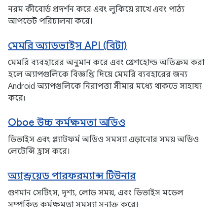
নরম কীবোর্ড প্রদর্শন করে এবং লুকিয়ে রাখে এবং পাঠ্য
আপডেট পরিচালনা করে।
মেমরি অ্যাডভাইস API (বিটা)
মেমরি ব্যবহারের অনুমান করে এবং থ্রেশহোল্ড অতিক্রম করা
হলে অ্যাপগুলিকে বিজ্ঞপ্তি দিয়ে মেমরি ব্যবহারের জন্য
Android অ্যাপগুলিকে নিরাপত্তা সীমার মধ্যে থাকতে সাহায্য
করে৷
Oboe উচ্চ কর্মক্ষমতা অডিও
ডিভাইস এবং প্ল্যাটফর্ম অডিও সমস্যা এড়ানোর সময় অডিও
লেটেন্সি হ্রাস করে।
অ্যান্ড্রয়েড পারফরম্যান্স টিউনার
গুণমান সেটিংস, দৃশ্য, লোড সময়, এবং ডিভাইস মডেল
সম্পর্কিত কর্মক্ষমতা সমস্যা সনাক্ত করে।