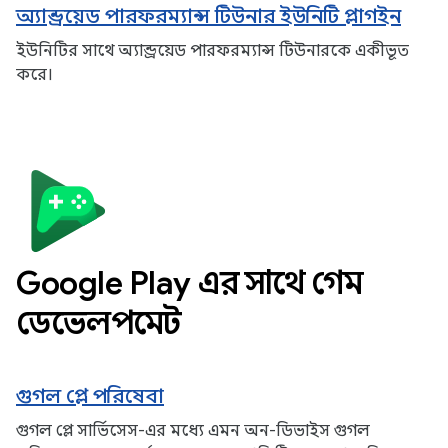
অ্যান্ড্রয়েড পারফরম্যান্স টিউনার ইউনিটি প্লাগইন
ইউনিটির সাথে অ্যান্ড্রয়েড পারফরম্যান্স টিউনারকে একীভূত
করে।
Google Play এর সাথে গেম
ডেভেলপমেন্ট
গুগল প্লে পরিষেবা
গুগল প্লে সার্ভিসেস-এর মধ্যে এমন অন-ডিভাইস গুগল