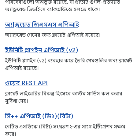
পরিষেবাগুলো অন্তর্ভুক্ত রয়েছে, যা প্রতিটি গুগল-প্রত্যয়িত
অ্যান্ড্রয়েড ডিভাইসে ব্যাকগ্রাউন্ডে চলতে থাকে।
অ্যান্ড্রয়েড জিএমএস এপিআই
অ্যান্ড্রয়েড গেমের জন্য ক্লায়েন্ট এপিআই রয়েছে।
ইউনিটি প্লাগইন এপিআই (v2)
ইউনিটি প্লাগইন (v2) ব্যবহার করে তৈরি গেমগুলির জন্য ক্লায়েন্ট
এপিআই রয়েছে।
ওয়েব REST API
ক্লায়েন্ট লাইব্রেরির বিকল্প হিসেবে কাস্টম সার্ভিস কল করার
সুবিধা দেয়।
সি++ এপিআই (ভি২)(বিটা)
নেটিভ এসডিকে (বিটা) সংস্করণ ২-এর সাথে ইন্টিগ্রেশন সক্ষম
করে।