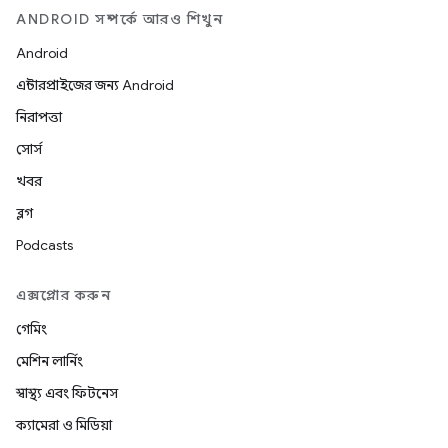
ANDROID সম্পর্কে আরও শিখুন
Android
এন্টারপ্রাইজের জন্য Android
নিরাপত্তা
সোর্স
খবর
ব্লগ
Podcasts
এক্সপ্লোর করুন
গেমিং
মেশিন লার্নিং
স্বাস্থ্য এবং ফিটনেস
ক্যামেরা ও মিডিয়া