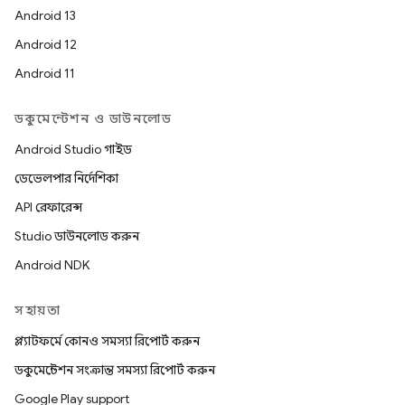
Android 13
Android 12
Android 11
ডকুমেন্টেশন ও ডাউনলোড
Android Studio গাইড
ডেভেলপার নির্দেশিকা
API রেফারেন্স
Studio ডাউনলোড করুন
Android NDK
সহায়তা
প্ল্যাটফর্মে কোনও সমস্যা রিপোর্ট করুন
ডকুমেন্টেশন সংক্রান্ত সমস্যা রিপোর্ট করুন
Google Play support