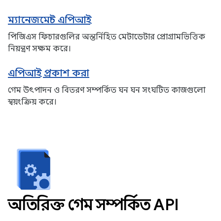
ম্যানেজমেন্ট এপিআই
পিজিএস ফিচারগুলির অন্তর্নিহিত মেটাডেটার প্রোগ্রামভিত্তিক
নিয়ন্ত্রণ সক্ষম করে।
এপিআই প্রকাশ করা
গেম উৎপাদন ও বিতরণ সম্পর্কিত ঘন ঘন সংঘটিত কাজগুলো
স্বয়ংক্রিয় করে।
অতিরিক্ত গেম সম্পর্কিত API