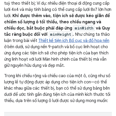
tuỳ theo thiết bị; Ví dụ: nhiều điện thoại di động cung cấp
lưới 4x4 và máy tính bảng có thể cung cấp lưới 8x7 lớn hơn
lưới.
Khi được thêm vào, tiện ích sẽ được kéo giãn để
chiếm số lượng ô tối thiểu, theo chiều ngang và
chiều dọc, bắt buộc phải đáp ứng
minWidth
và Quy
tắc ràng buộc đối với
minHeight
.
Như chúng ta thảo
luận trong bài viết
Thiết kế tiện ích Bố cục và đồ hoạ nền
ở bên dưới, sử dụng nền 9-patch và bố cục linh hoạt cho
ứng dụng các tiện ích sẽ cho phép tiện ích của bạn thích
ứng linh hoạt với lưới Màn hình chính của thiết bị mà vẫn
giữ nguyên hữu dụng và đẹp mắt.
Trong khi chiều rộng và chiều cao của một ô, cũng như số
lượng lề tự động được áp dụng cho tiện ích con—có thể
khác nhau giữa các thiết bị, bạn có thể sử dụng bảng bên
dưới để ước tính gần đúng tiện ích của mình kích thước tối
thiểu, dựa trên số lượng ô lưới được sử dụng mong muốn: