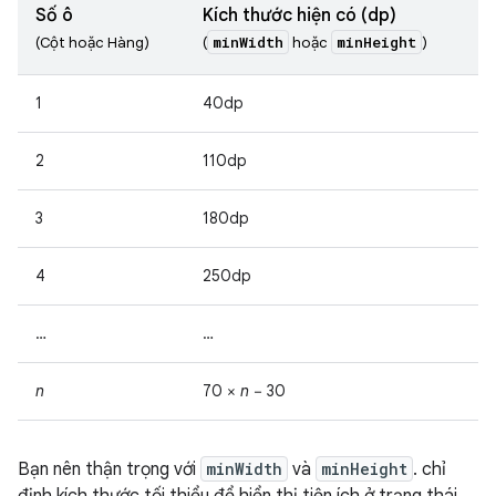
Số ô
Kích thước hiện có (dp)
minWidth
minHeight
(Cột hoặc Hàng)
(
hoặc
)
1
40dp
2
110dp
3
180dp
4
250dp
…
…
n
70 ×
n
− 30
Bạn nên thận trọng với
minWidth
và
minHeight
. chỉ