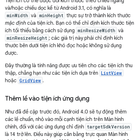
Tiện ích có thể được đổi kích thước theo chiều ngang
và/hoặc chiều dọc kể từ Android 3.1, có nghĩa là
minWidth
và
minHeight
thực sự trở thành kích thước
mặc định
của tiện ích. Bạn có thể chỉ định kích thước tiện
ích tối thiểu bằng cách sử dụng
minResizeWidth
và
minResizeHeight
; các giá trị này phải chỉ định kích
thước bên dưới tiện ích khó đọc hoặc không sử dụng
được.
Đây thường là tính năng được ưu tiên cho các tiện ích thu
thập, chẳng hạn như các tiện ích dựa trên
ListView
hoặc
GridView
.
Thêm lề vào tiện ích ứng dụng
Như đã đề cập trước đó, Android 4.0 sẽ tự động thêm
các lề chuẩn, nhỏ vào mỗi cạnh tiện ích trên Màn hình
chính, đối với các ứng dụng chỉ định
targetSdkVersion
là 14 trở lên. Điều này giúp cân bằng trực quan Màn hình