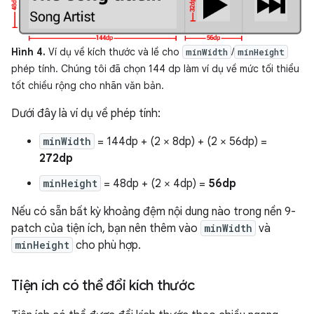
Hình 4.
Ví dụ về kích thước và lề cho
/
minWidth
minHeight
phép tính. Chúng tôi đã chọn 144 dp làm ví dụ về mức tối thiểu
tốt chiều rộng cho nhãn văn bản.
Dưới đây là ví dụ về phép tính:
minWidth
= 144dp + (2 × 8dp) + (2 × 56dp) =
272dp
minHeight
= 48dp + (2 × 4dp) =
56dp
Nếu có sẵn bất kỳ khoảng đệm nội dung nào trong nền 9-
patch của tiện ích, bạn nên thêm vào
minWidth
và
minHeight
cho phù hợp.
Tiện ích có thể đổi kích thước