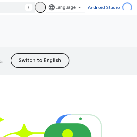
/
Android Studio
误。