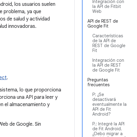
Integración con
droid, los usuarios suelen
la API de Fitbit
te problema, ya que
Web
os de salud y actividad
API de REST de
alud innovadoras.
Google Fit
Características
de la API de
REST de Google
Fit
Integración con
la API de REST
de Google Fit
ect
.
Preguntas
frecuentes
osistema, lo que proporciona
P: ¿Se
rciona una API para leer y
desactivará
 en el almacenamiento y
eventualmente la
API de Fit
Android?
 Web de Google. Sin
P.: Integré la API
de Fit Android.
¿Debo migrar a