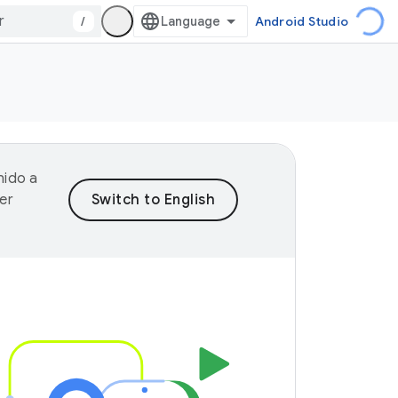
/
Android Studio
nido a
er