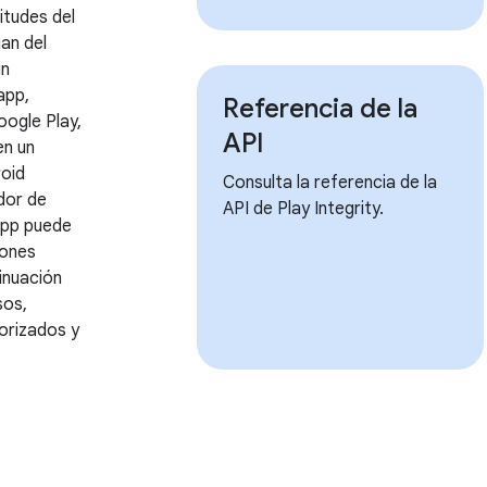
itudes del
an del
in
app,
Referencia de la
oogle Play,
API
en un
roid
Consulta la referencia de la
idor de
API de Play Integrity.
app puede
iones
inuación
sos,
orizados y