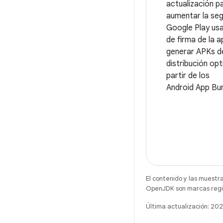
actualización p
aumentar la seg
Google Play usa
de firma de la 
generar APKs d
distribución op
partir de los
Android App Bun
El contenido y las muestr
OpenJDK son marcas regis
Última actualización: 2