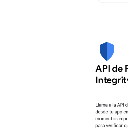
API de 
Integrit
Llama a la API d
desde tu app e
momentos impo
para verificar q