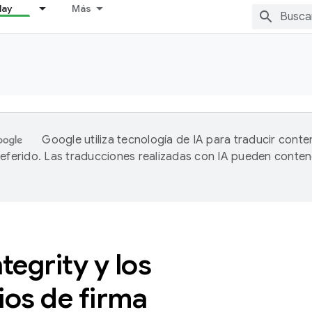
lay
Más
Google utiliza tecnología de IA para traducir conte
referido. Las traducciones realizadas con IA pueden conten
ntegrity y los
ios de firma