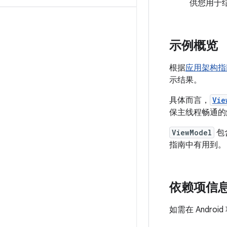
供您用于
示例概览
根据
应用架构指
示结果。
具体而言，
Vie
保主线程畅通的
ViewModel
包
指南中有用到。
依赖项信
如需在 Andr