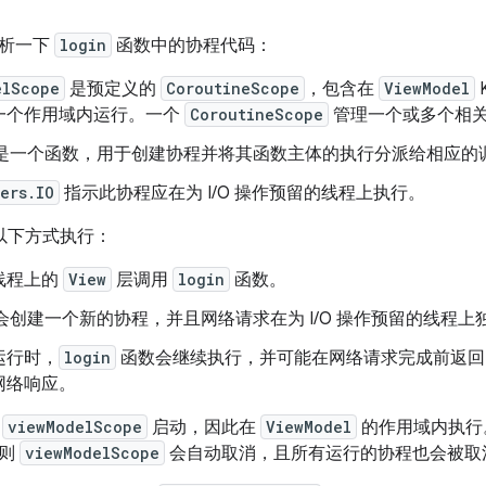
分析一下
login
函数中的协程代码：
elScope
是预定义的
CoroutineScope
，包含在
ViewModel
一个作用域内运行。一个
CoroutineScope
管理一个或多个相
是一个函数，用于创建协程并将其函数主体的执行分派给相应的
ers.IO
指示此协程应在为 I/O 操作预留的线程上执行。
以下方式执行：
线程上的
View
层调用
login
函数。
会创建一个新的协程，并且网络请求在为 I/O 操作预留的线程上
运行时，
login
函数会继续执行，并可能在网络请求完成前返回
网络响应。
过
viewModelScope
启动，因此在
ViewModel
的作用域内执行
，则
viewModelScope
会自动取消，且所有运行的协程也会被取