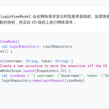
LoginViewModel
会在网络请求发出时阻塞界面线程。如需将
新的协程，然后在 I/O 线程上执行网络请求：
ViewModel
(
val
loginRepository
:
LoginRepository
del
()
{
in
(
username
:
String
,
token
:
String
)
{
Create a new coroutine to move the execution off the UI 
wModelScope
.
launch
(
Dispatchers
.
IO
)
{
val
jsonBody
=
"{ username: \"
$
username
\", token: \"
$
t
loginRepository
.
makeLoginRequest
(
jsonBody
)