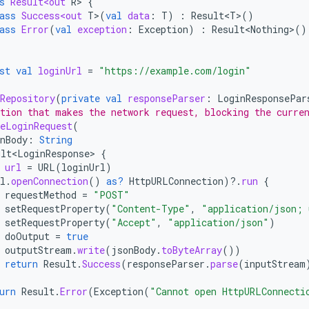
s
Result<out
R
>
{
ass
Success<out
T
>
(
val
data
:
T
)
:
Result<T>
()
ass
Error
(
val
exception
:
Exception
)
:
Result<Nothing>
()
st
val
loginUrl
=
"https://example.com/login"
Repository
(
private
val
responseParser
:
LoginResponsePar
tion that makes the network request, blocking the curre
eLoginRequest
(
nBody
:
String
ult<LoginResponse>
{
url
=
URL
(
loginUrl
)
l
.
openConnection
()
as?
HttpURLConnection
)
?.
run
{
requestMethod
=
"POST"
setRequestProperty
(
"Content-Type"
,
"application/json; 
setRequestProperty
(
"Accept"
,
"application/json"
)
doOutput
=
true
outputStream
.
write
(
jsonBody
.
toByteArray
())
return
Result
.
Success
(
responseParser
.
parse
(
inputStream
urn
Result
.
Error
(
Exception
(
"Cannot open HttpURLConnecti