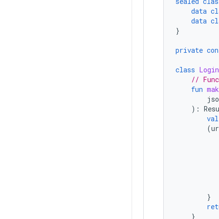
sealed
clas
data
cl
data
cl
}
private
con
class
Login
// Func
fun
mak
jso
):
Res
val
(
ur
}
ret
}