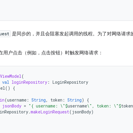
uest
是同步的，并且会阻塞发起调用的线程。为了对网络请求
在用户点击（例如，点击按钮）时触发网络请求：
ViewModel
(
val
loginRepository
:
LoginRepository
del
()
{
in
(
username
:
String
,
token
:
String
)
{
jsonBody
=
"{ username: \"
$
username
\", token: \"
$
token
inRepository
.
makeLoginRequest
(
jsonBody
)