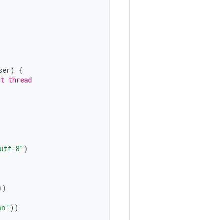
ser
)
{
nt thread
utf-8"
)
))
on"
))