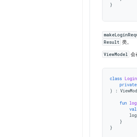
}
makeLoginReq
Result
类。
ViewModel
会
class
Login
private
)
:
ViewMo
fun
log
val
log
}
}