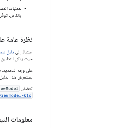
عمليات الدمج مع 
بالكامل. توفّ
نظرة عامة على
استنادًا إلى
دليل تصم
حيث يمكن للتطبيق 
على وجه التحديد، 
يستعرض هذا الدليل 
تتضمّن
iewModel
viewmodel-ktx
معلومات التب