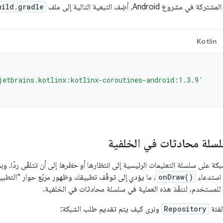
 Android، أضِف التبعية التالية إلى ملف
uild.gradle
Kotlin
jetbrains.kotlinx:kotlinx-coroutines-android:1.3.9'
لسلة محادثات في الخلفية
ة على سلسلة التعليمات الرئيسية إلى انتظارها أو
حظرها
إلى أن تتلقّى ردًا. و
 استدعاء
onDraw()
للمستخدم، لننفّذ هذه العملية في سلسلة محادثات في الخلفية.
الفئة
Repository
ونرى كيف يتم تقديم طلب الشبكة: