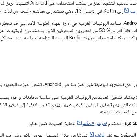
هو نمط تصميم للتنفيذ المتزامن يمكنك
رعية
إلى Kotlin في الإصدار 1.3، وهي تستند إلى مفاهيم راسخة من لغات أخرى.
في نظام التشغيل Android، تساعد الروتينات الفرعية في إدارة المهام الطويلة الأمد الت
عدم استجابة تطبيقك. أفاد أكثر من% 50 من المطوّرين المحترفين الذين يستخدمون ال
يوضّح هذا الموضوع كيف يمكنك استخدام إجراءات Kotlin الفرعية المتزام
 للبرمجة غير المتزامنة على Android. تشمل الميزات الجديرة بالذكر ما يلي:
 يمكنك تشغيل العديد من الروتينات الفرعية على سلسلة محادثات واحدة بسبب 
ات التي يتم تشغيل الروتين الفرعي عليها. يؤدي تعليق التنفيذ إلى توفير الذاكر
من العمليات المتزامنة.
ذاكرة
: استخدِم
التزامن المنظَّم
لتنفيذ العمليات ضمن نطاق.
 المضمّن
: يتم نشر
الإلغاء
تلقائيًا من خلال التسلسل الهرمي للكوروتين قيد ال