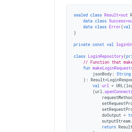
sealed
class
Result<out
data
class
Success<o
data
class
Error
(
val
}
private
const
val
loginU
class
LoginRepository
(
pr
// Function that mak
fun
makeLoginRequest
jsonBody
:
String
):
Result<LoginRespo
val
url
=
URL
(
lo
(
url
.
openConnect
requestMetho
setRequestPr
setRequestPr
doOutput
=
t
outputStream
return
Resul