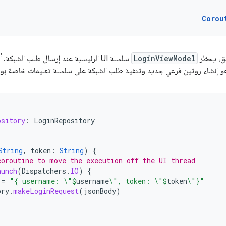
Corou
بق، يحظر
LoginViewModel
سلسلة UI الرئيسية عند إرسال طلب الشبك
 هو إنشاء روتين فرعي جديد وتنفيذ طلب الشبكة على سلسلة تعليمات خاصة بوح
ository
:
LoginRepository
String
,
token
:
String
)
{
coroutine to move the execution off the UI thread
aunch
(
Dispatchers
.
IO
)
{
=
"{ username: \"
$
username
\", token: \"
$
token
\"}"
ory
.
makeLoginRequest
(
jsonBody
)