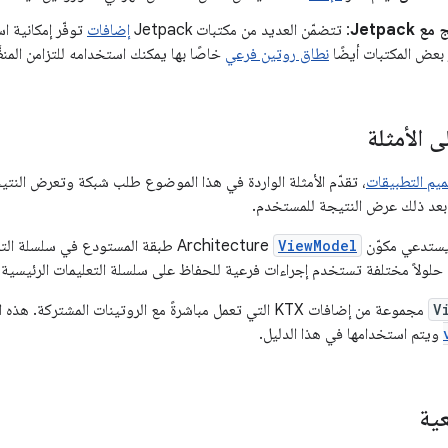
Jetpack
: تتضمّن العديد من مكتبات Jetpack
إضافات
توفّر إمكانية 
ر بعض المكتبات أيضًا
نطاق روتين فرعي
خاصًا بها يمكنك استخدامه للتزامن المنظّ
 الأمثلة
يم التطبيقات
، تقدّم الأمثلة الواردة في هذا الموضوع طلب شبكة وتعرض النتي
بعد ذلك عرض النتيجة للمستخدم.
يستدعي مكوّن
ViewModel
Architecture طبقة المستودع في سلسل
حلولاً مختلفة تستخدم إجراءات فرعية للحفاظ على سلسلة التعليمات الرئيسية
V
مجموعة من إضافات KTX التي تعمل مباشرةً مع الروتينات المشتركة. هذه الإضافات هي
ويتم استخدامها في هذا الدليل.
عية