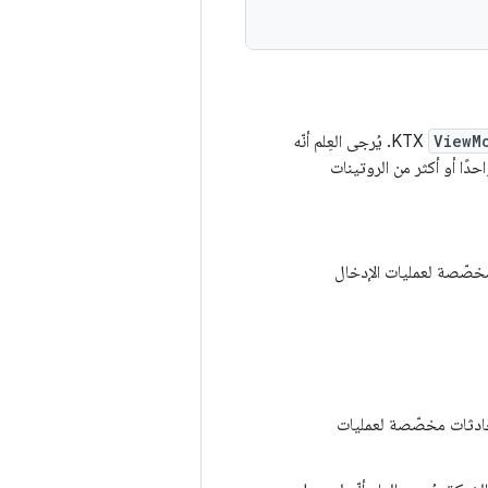
ViewM
KTX. يُرجى العِلم أنّه
احدًا أو أكثر من الروتينات
خصّصة لعمليات الإدخال
حادثات مخصّصة لعمليات