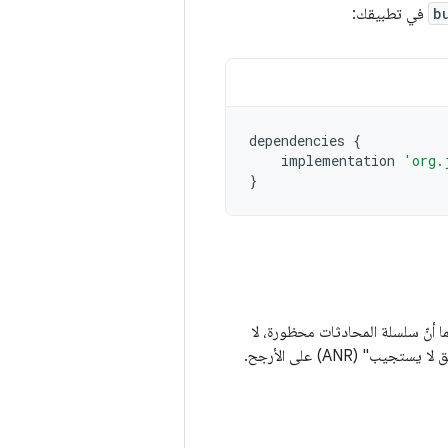
b
في تطبيقك:
dependencies
{
implementation
'org.
}
بما أنّ سلسلة المحادثات محظورة، لا
، ما يؤدي إلى توقّف تطبيقك وظهور مربّع حوار "التطبيق لا يستجيب" (ANR) على الأرجح.