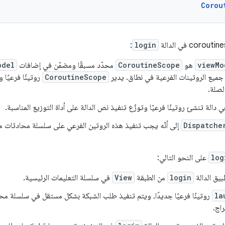
Corou
:
login
viewMo
هو
CoroutineScope
محدّد مسبقًا ومضمّن في إضافات
odel
يع الروتينات الفرعية في نطاق. يدير
CoroutineScope
روتينًا فرعيًا و
لصلة.
 دالة تنشئ روتينًا فرعيًا وتوزّع تنفيذ نص الدالة على أداة التوزيع المناسبة.
Dispatche
إلى أنّه يجب تنفيذ هذه الروتين الفرعي على سلسلة محادثات م
log
على النحو التالي:
يق الدالة
login
من الطبقة
View
في سلسلة التعليمات الرئيسية.
la
روتينًا فرعيًا جديدًا، ويتم تنفيذ طلب الشبكة بشكل مستقل في سلسلة م
راج.