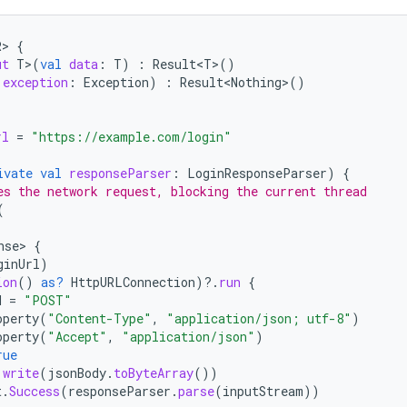
R
>
{
ut
T
>
(
val
data
:
T
)
:
Result<T>
()
exception
:
Exception
)
:
Result<Nothing>
()
rl
=
"https://example.com/login"
ivate
val
responseParser
:
LoginResponseParser
)
{
es the network request, blocking the current thread
(
nse>
{
ginUrl
)
ion
()
as?
HttpURLConnection
)
?.
run
{
d
=
"POST"
operty
(
"Content-Type"
,
"application/json; utf-8"
)
operty
(
"Accept"
,
"application/json"
)
rue
.
write
(
jsonBody
.
toByteArray
())
t
.
Success
(
responseParser
.
parse
(
inputStream
))