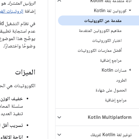
أدلة متقدمة بلغة Kotlin
الروتين المشترك
كوروتين لغة Kotlin
إضافة
الروتينات الف
مقدمة عن الكوروتينات
مفاهيم الكوروتين المتقدمة
اختبار الكوروتينات
وضوحًا واختصارًا.
أفضل ممارسات الكوروتينات
مراجع إضافية
مسارات Kotlin
الميزات
الطرود
الكوروتينات هي الحلّ الذي ننصح به
الحصول على شهادة
خفيف الوزن
:
مراجع إضافية
سلسلة المحادث
تنفيذ العديد 
‫Kotlin Multiplatform
تسريب أقل لل
توفير لغة Kotlin لفريقك
إتاحة الإلغاء