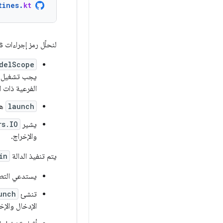
tines
.
kt
لنحلّل رمز إجراءات coroutines في الدالة
delScope
يجب تشغيل جم
الفرعية ذات ا
launch
هي
يشير
rs.IO
والإخراج.
يتم تنفيذ الدالة
in
يستدعي التطب
تنشئ
unch
الإدخال والإخ