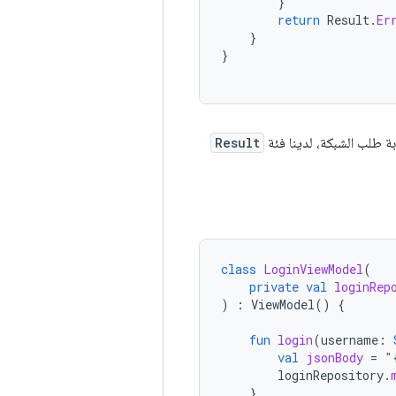
}
return
Result
.
Er
}
}
ة طلب الشبكة، لدينا فئة
Result
class
LoginViewModel
(
private
val
loginRep
)
:
ViewModel
()
{
fun
login
(
username
:
val
jsonBody
=
"
loginRepository
.
}