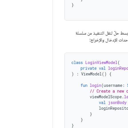
}
ة. أبسط حلّ لنقل التنفيذ من سلسلة
دات الإدخال والإخراج:
class
LoginViewModel
(
private
val
loginRep
)
:
ViewModel
()
{
fun
login
(
username
:
// Create a new 
viewModelScope
.
l
val
jsonBody
loginReposit
}
}
}