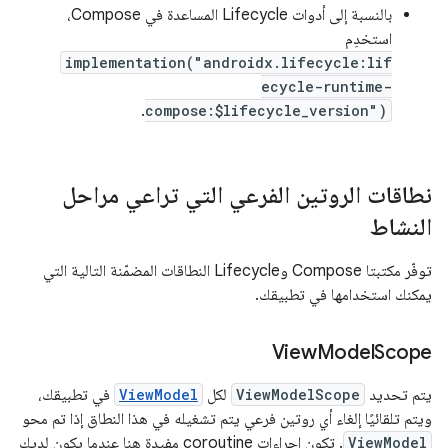
بالنسبة إلى أدوات Lifecycle المساعدة في Compose،
استخدِم
implementation("androidx.lifecycle:lif
ecycle-runtime-
.
compose:$lifecycle_version")
نطاقات الروتين الفرعي التي تراعي مراحل
النشاط
توفّر مكتبتا Compose وLifecycle النطاقات المضمّنة التالية التي
يمكنك استخدامها في تطبيقك.
View
Model
Scope
يتم تحديد
ViewModelScope
لكل
ViewModel
في تطبيقك،
ويتم تلقائيًا إلغاء أي روتين فرعي يتم تشغيله في هذا النطاق إذا تم محو
ViewModel
. تكون إجراءات coroutine مفيدة هنا عندما يكون لديك