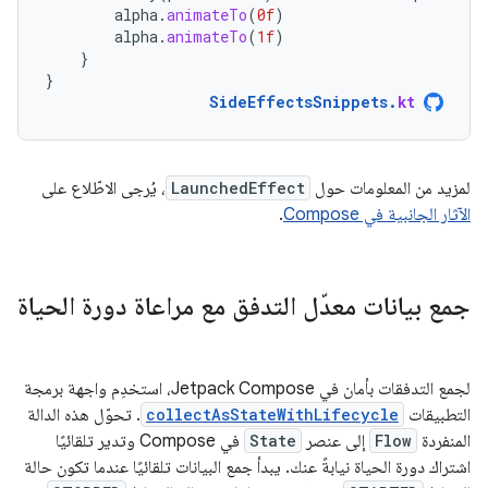
alpha
.
animateTo
(
0f
)
alpha
.
animateTo
(
1f
)
}
}
SideEffectsSnippets
.
kt
لمزيد من المعلومات حول
LaunchedEffect
، يُرجى الاطّلاع على
الآثار الجانبية في Compose
.
جمع بيانات معدّل التدفق مع مراعاة دورة الحياة
لجمع التدفقات بأمان في Jetpack Compose، استخدِم واجهة برمجة
التطبيقات
collectAsStateWithLifecycle
. تحوّل هذه الدالة
المنفردة
Flow
إلى عنصر
State
في Compose وتدير تلقائيًا
اشتراك دورة الحياة نيابةً عنك. يبدأ جمع البيانات تلقائيًا عندما تكون حالة