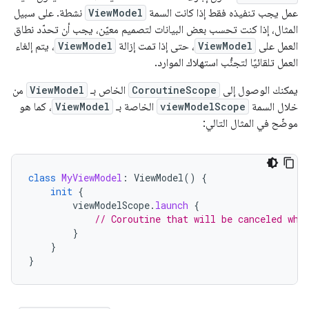
عمل يجب تنفيذه فقط إذا كانت السمة
ViewModel
نشطة. على سبيل
المثال، إذا كنت تحسب بعض البيانات لتصميم معيّن، يجب أن تحدّد نطاق
العمل على
ViewModel
، حتى إذا تمت إزالة
ViewModel
، يتم إلغاء
العمل تلقائيًا لتجنُّب استهلاك الموارد.
يمكنك الوصول إلى
CoroutineScope
الخاص بـ
ViewModel
من
خلال السمة
viewModelScope
الخاصة بـ
ViewModel
، كما هو
موضّح في المثال التالي:
class
MyViewModel
:
ViewModel
()
{
init
{
viewModelScope
.
launch
{
// Coroutine that will be canceled whe
}
}
}