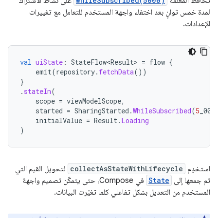
تحافظ المَعلمة
WhileSubscribed(5000)
على نشاط الاشتراك
لمدة خمس ثوانٍ بعد اختفاء واجهة المستخدم للتعامل مع تغييرات
الإعدادات.
val
uiState
:
StateFlow<Result>
=
flow
{
emit
(
repository
.
fetchData
())
}
.
stateIn
(
scope
=
viewModelScope
,
started
=
SharingStarted
.
WhileSubscribed
(
5
_000
initialValue
=
Result
.
Loading
)
استخدِم
collectAsStateWithLifecycle
لتحويل القيم التي
تم جمعها إلى
State
في Compose، حتى يتمكّن تصميم واجهة
المستخدم من التعديل بشكل تفاعلي كلما تغيّرت البيانات.