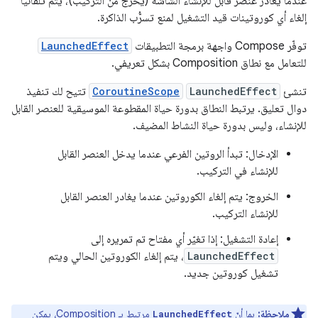
عندما يغادر عنصر قابل للإنشاء الشاشة (يخرج من التركيب)، يتم تلقائيًا
إلغاء أي كوروتينات قيد التشغيل لمنع تسرُّب الذاكرة.
توفّر Compose واجهة برمجة التطبيقات
LaunchedEffect
للتعامل مع نطاق Composition بشكل تعريفي.
تنشئ
LaunchedEffect
CoroutineScope
تتيح لك تنفيذ
دوال تعليق. يرتبط النطاق بدورة حياة المقطوعة الموسيقية للعنصر القابل
للإنشاء، وليس بدورة حياة النشاط المضيف.
الإدخال: تبدأ الروتين الفرعي عندما يدخل العنصر القابل
للإنشاء في التركيب.
الخروج: يتم إلغاء الكوروتين عندما يغادر العنصر القابل
للإنشاء التركيب.
إعادة التشغيل: إذا تغيّر أي مفتاح تم تمريره إلى
LaunchedEffect
، يتم إلغاء الكوروتين الحالي ويتم
تشغيل كوروتين جديد.
ملاحظة:
بما أنّ
مرتبط بـ Composition، يمكن
LaunchedEffect