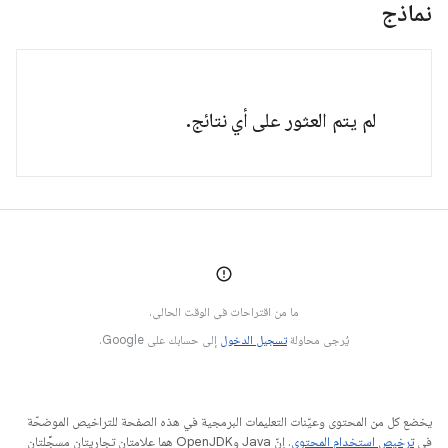
نماذج
لم يتم العثور على أي نتائج.
ما من اقتراحات في الوقت الحالي.
يُرجى محاولة
تسجيل الدخول
إلى حسابك على Google.
يخضع كل من المحتوى وعيّنات التعليمات البرمجية في هذه الصفحة للتراخيص الموضحّة
في
ترخيص استخدام المحتوى
. إنّ Java وOpenJDK هما علامتان تجاريتان مسجَّلتان