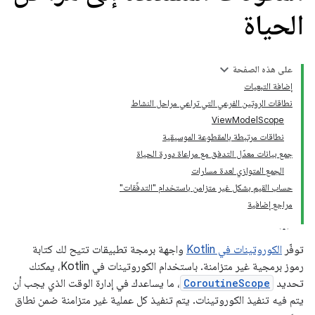
الحياة
على هذه الصفحة
إضافة التبعيات
نطاقات الروتين الفرعي التي تراعي مراحل النشاط
ViewModelScope
نطاقات مرتبطة بالمقطوعة الموسيقية
جمع بيانات معدّل التدفق مع مراعاة دورة الحياة
الجمع المتوازي لعدة مسارات
حساب القيم بشكل غير متزامن باستخدام "التدفّقات"
مراجع إضافية
توفّر
الكوروتينات في Kotlin
واجهة برمجة تطبيقات تتيح لك كتابة
رموز برمجية غير متزامنة. باستخدام الكوروتينات في Kotlin، يمكنك
تحديد
CoroutineScope
، ما يساعدك في إدارة الوقت الذي يجب أن
يتم فيه تنفيذ الكوروتينات. يتم تنفيذ كل عملية غير متزامنة ضمن نطاق