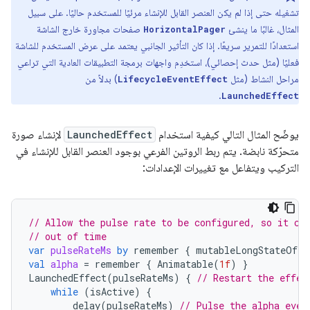
تشغيله حتى إذا لم يكن العنصر القابل للإنشاء مرئيًا للمستخدم حاليًا. على سبيل
المثال، غالبًا ما ينشئ
صفحات مجاورة خارج الشاشة
HorizontalPager
استعدادًا للتمرير سريعًا. إذا كان التأثير الجانبي يعتمد على عرض المستخدم للشاشة
فعليًا (مثل حدث إحصائي)، استخدِم واجهات برمجة التطبيقات العادية التي تراعي
مراحل النشاط (مثل
) بدلاً من
LifecycleEventEffect
.
LaunchedEffect
يوضّح المثال التالي كيفية استخدام
LaunchedEffect
لإنشاء صورة
متحرّكة نابضة. يتم ربط الروتين الفرعي بوجود العنصر القابل للإنشاء في
التركيب ويتفاعل مع تغييرات الإعدادات:
// Allow the pulse rate to be configured, so it ca
// out of time
var
pulseRateMs
by
remember
{
mutableLongStateOf
(
3
val
alpha
=
remember
{
Animatable
(
1f
)
}
LaunchedEffect
(
pulseRateMs
)
{
// Restart the effec
while
(
isActive
)
{
delay
(
pulseRateMs
)
// Pulse the alpha ever