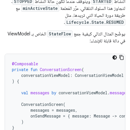
النشاط
STARTED
ويتوقف عندما تكون حالة النشاط
STOPPED
.
لتجاوز هذا السلوك التلقائي، مرِّر المَعلمة
minActiveState
مع
طريقة دورة الحياة التي تريدها، مثل
.
Lifecycle.State.RESUMED
يوضّح المثال التالي كيفية جمع
StateFlow
الخاص بـ ViewModel
في دالة قابلة للإنشاء:
@Composable
private
fun
ConversationScreen
(
conversationViewModel
:
ConversationViewModel
=
)
{
val
messages
by
conversationViewModel
.
messages
ConversationScreen
(
messages
=
messages
,
onSendMessage
=
{
message
:
Message
-
>
conv
)
}