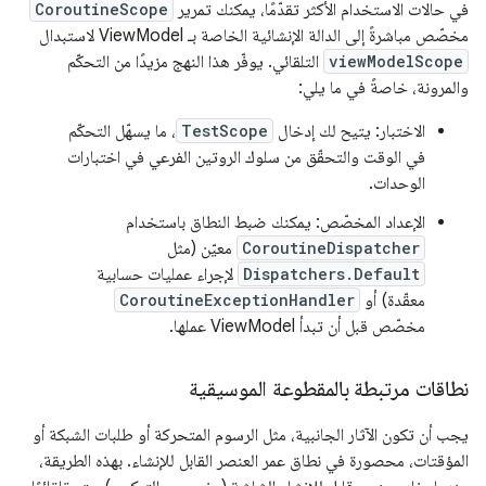
في حالات الاستخدام الأكثر تقدّمًا، يمكنك تمرير
CoroutineScope
مخصّص مباشرةً إلى الدالة الإنشائية الخاصة بـ ViewModel لاستبدال
viewModelScope
التلقائي. يوفّر هذا النهج مزيدًا من التحكّم
والمرونة، خاصةً في ما يلي:
الاختبار: يتيح لك إدخال
TestScope
، ما يسهّل التحكّم
في الوقت والتحقّق من سلوك الروتين الفرعي في اختبارات
الوحدات.
الإعداد المخصّص: يمكنك ضبط النطاق باستخدام
CoroutineDispatcher
معيّن (مثل
Dispatchers.Default
لإجراء عمليات حسابية
معقّدة) أو
CoroutineExceptionHandler
مخصّص قبل أن تبدأ ViewModel عملها.
نطاقات مرتبطة بالمقطوعة الموسيقية
يجب أن تكون الآثار الجانبية، مثل الرسوم المتحركة أو طلبات الشبكة أو
المؤقتات، محصورة في نطاق عمر العنصر القابل للإنشاء. بهذه الطريقة،