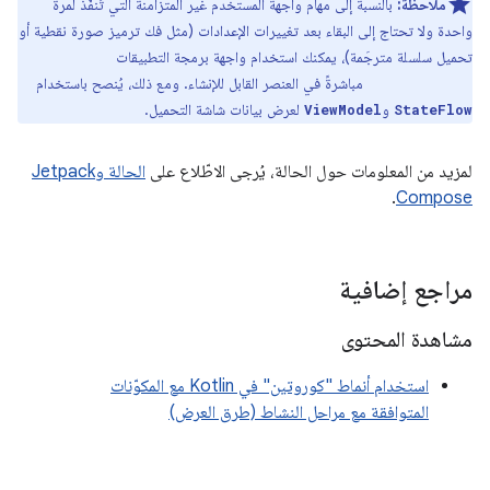
ملاحظة:
بالنسبة إلى مهام واجهة المستخدم غير المتزامنة التي تُنفَّذ لمرة
واحدة ولا تحتاج إلى البقاء بعد تغييرات الإعدادات (مثل فك ترميز صورة نقطية أو
تحميل سلسلة مترجَمة)، يمكنك استخدام واجهة برمجة التطبيقات
مباشرةً في العنصر القابل للإنشاء. ومع ذلك، يُنصح باستخدام
produceState
و
لعرض بيانات شاشة التحميل.
ViewModel
StateFlow
لمزيد من المعلومات حول الحالة، يُرجى الاطّلاع على
الحالة وJetpack
.
Compose
مراجع إضافية
مشاهدة المحتوى
استخدام أنماط "كوروتين" في Kotlin مع المكوّنات
المتوافقة مع مراحل النشاط (طرق العرض)