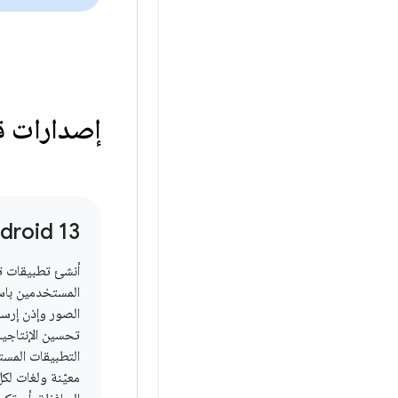
إصدارات ق
droid 13
أنشئ تطبيقات 
المستخدمين باست
الصور وإذن إرسا
تحسين الإنتاجية
التطبيقات المس
معيّنة ولغات لك