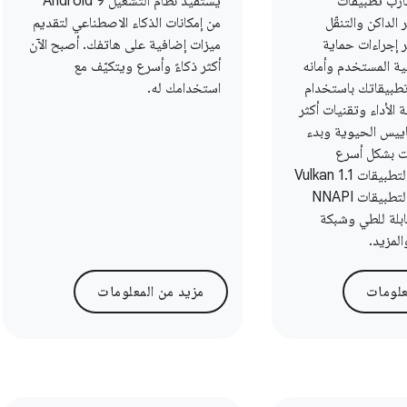
ارب تطبيقات
يستفيد نظام التشغيل Android 9
الداكن والتنقّل
من إمكانات الذكاء الاصطناعي لتقديم
ر إجراءات حماية
ميزات إضافية على هاتفك. أصبح الآن
 المستخدم وأمانه
أكثر ذكاءً وأسرع ويتكيّف مع
طبيقاتك باستخدام
استخدامك له.
ة الأداء وتقنيات أكثر
اييس الحيوية وبدء
ت بشكل أسرع
وواجهة برمجة التطبيقات Vulkan 1.1
وواجهة برمجة التطبيقات NNAPI
لقابلة للطي وشبكة
لمزيد.
علومات
مزيد من المعلومات