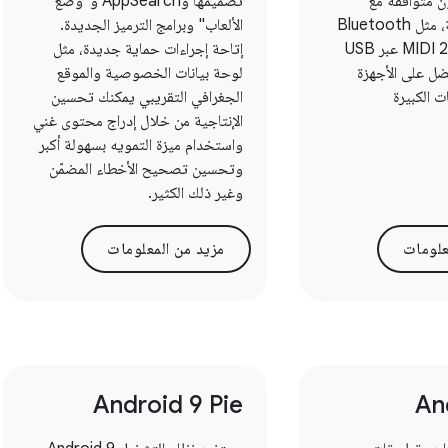
ن متوافقة مع
تصميمها وAppSearch و"وضع
المعايير الحديثة، مثل Bluetooth
الألعاب" وبرامج الترميز الجديدة.
LE Audio وMIDI 2.0 عبر USB
إتاحة إجراءات حماية جديدة، مثل
ضل على الأجهزة
لوحة بيانات الخصوصية والموقع
ت الكبيرة
الجغرافي التقريبي يمكنك تحسين
الإنتاجية من خلال إدراج محتوى غني
واستخدام ميزة التمويه بسهولة أكبر
وتحسين تصحيح الأخطاء المضمّن
وغير ذلك الكثير.
علومات
مزيد من المعلومات
Android 9 Pie
An