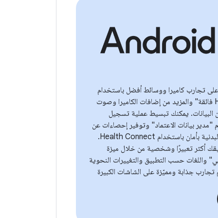
لى تجارب كاميرا ووسائط أفضل باستخدام
تقنية "دقة HDR فائقة" والمزيد من إضافات الكاميرا وصوت
دان البيانات. يمكنك تبسيط عملية تسجيل
"مدير بيانات الاعتماد" وتوفير إحصاءات عن
الصحة واللياقة البدنية بأمان باستخدام Health Connect.
ك أكثر تعبيرًا وشخصية من خلال ميزة
ي" واللغات حسب التطبيق والتغييرات النحوية
تجارب جذابة ومميّزة على الشاشات الكبيرة