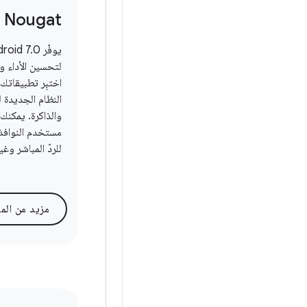
7 Nougat
لتحسين الأداء وا
اختبِر تطبيقاتك
النظام الجديدة ل
والذاكرة. يمكنك
مستخدم النوافذ 
للردّ المباشر وغي
مزيد من الم