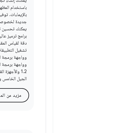
يمكنك إنشاء تج
باستخدام المظهر 
بالإيماءات. توفي
جديدة لخصوصية
يمكنك تحسين ت
برامج ترميز عالي
دقة لقياس المق
تشغيل التطبيقا
1.2 والأجهزة ا
الجيل الخامس وا
مزيد من الم