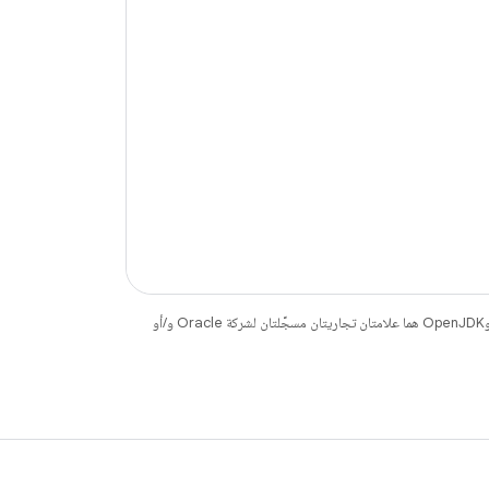
. إنّ Java وOpenJDK هما علامتان تجاريتان مسجَّلتان لشركة Oracle و/أو