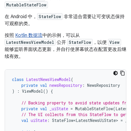
MutableStateFlow
在 Android 中，
StateFlow
非常适合需要让可变状态保持
可观察的类。
按照
Kotlin 数据流
中的示例，可以从
LatestNewsViewModel
公开
StateFlow
，以便
View
能够监听界面状态更新，并自行使屏幕状态在配置更改后继
续有效。
class
LatestNewsViewModel
(
private
val
newsRepository
:
NewsRepository
)
:
ViewModel
()
{
// Backing property to avoid state updates fro
private
val
_uiState
=
MutableStateFlow
(
Latest
// The UI collects from this StateFlow to get 
val
uiState
:
StateFlow<LatestNewsUiState>
=
_u