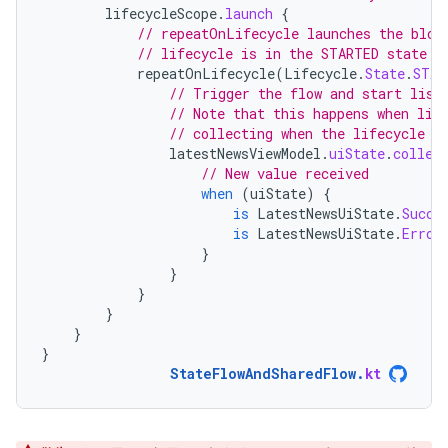
lifecycleScope
.
launch
{
// repeatOnLifecycle launches the bloc
// lifecycle is in the STARTED state (
repeatOnLifecycle
(
Lifecycle
.
State
.
STAR
// Trigger the flow and start list
// Note that this happens when lif
// collecting when the lifecycle i
latestNewsViewModel
.
uiState
.
collec
// New value received
when
(
uiState
)
{
is
LatestNewsUiState
.
Succe
is
LatestNewsUiState
.
Error
}
}
}
}
}
}
StateFlowAndSharedFlow
.
kt