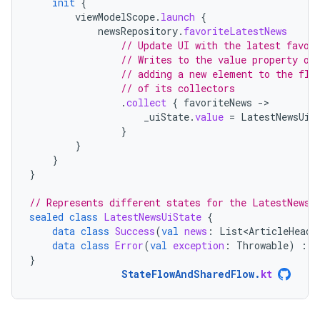
init
{
viewModelScope
.
launch
{
newsRepository
.
favoriteLatestNews
// Update UI with the latest favor
// Writes to the value property of
// adding a new element to the flo
// of its collectors
.
collect
{
favoriteNews
-
_uiState
.
value
=
LatestNewsUiS
}
}
}
}
// Represents different states for the LatestNews 
sealed
class
LatestNewsUiState
{
data
class
Success
(
val
news
:
List<ArticleHeadl
data
class
Error
(
val
exception
:
Throwable
)
:
L
}
StateFlowAndSharedFlow
.
kt