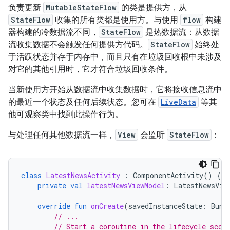
负责更新
MutableStateFlow
的类是提供方，从
StateFlow
收集的所有类都是使用方。与使用
flow
构建
器构建的冷数据流不同，
StateFlow
是热数据流：从数据
流收集数据不会触发任何提供方代码。
StateFlow
始终处
于活跃状态并存于内存中，而且只有在垃圾回收根中未涉及
对它的其他引用时，它才符合垃圾回收条件。
当新使用方开始从数据流中收集数据时，它将接收信息流中
的最近一个状态及任何后续状态。您可在
LiveData
等其
他可观察类中找到此操作行为。
与处理任何其他数据流一样，
View
会监听
StateFlow
：
class
LatestNewsActivity
:
ComponentActivity
()
{
private
val
latestNewsViewModel
:
LatestNewsVie
override
fun
onCreate
(
savedInstanceState
:
Bund
// ...
// Start a coroutine in the lifecycle scop