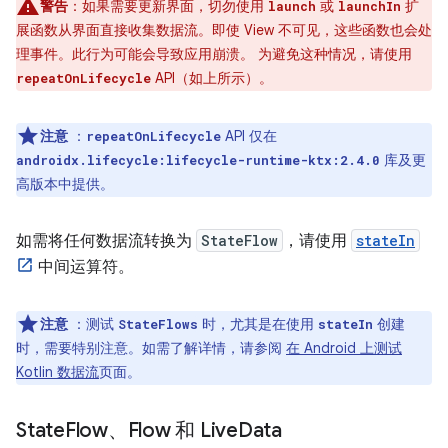
警告
：如果需要更新界面，切勿使用
或
扩
launch
launchIn
展函数从界面直接收集数据流。即使 View 不可见，这些函数也会处
理事件。此行为可能会导致应用崩溃。 为避免这种情况，请使用
API（如上所示）。
repeatOnLifecycle
注意
：
API 仅在
repeatOnLifecycle
库及更
androidx.lifecycle:lifecycle-runtime-ktx:2.4.0
高版本中提供。
如需将任何数据流转换为
StateFlow
，请使用
stateIn
中间运算符。
注意
：测试
时，尤其是在使用
创建
StateFlows
stateIn
时，需要特别注意。如需了解详情，请参阅
在 Android 上测试
Kotlin 数据流
页面。
State
Flow、Flow 和 Live
Data